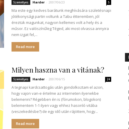
Harder
-
2007/06/23
Személyes
5
Ma este egy kedves barátunk meghívására születésnapi
jótékonysági partin voltunk a Tabu étteremben, jól
éreztük magunkat, nagyon kellemes volt a hely és a
műsor. Ez valószínűleg Téged, aki most olvassa annyira
nem izgat fel,...
Read more
Milyen haszna van a vitának?
Harder
-
2007/06/15
Személyes
24
A tegnapi kardcsattogás után gondolkoztam el azon,
hogy vajon van-e értelme az interneten ilyenekbe
belemenni? Régebben én is (fórumokon, blogokon)
belementem 1-1 ilyen vagy ehhez hasonló vitába
(veszekedésbe?) de egy idő után rájöttem, hogy...
Read more