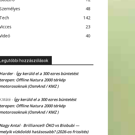
Személyes
48
Tech
142
Vicces
23
Videó
40
Legutóbbi hozzászólások
Harder
Így kerüld el a 300 ezres büntetést
-
terepen: Offline Natura 2000 térkép
motorosoknak (OsmAnd / KMZ )
Így kerüld el a 300 ezres büntetést
K.Máté
-
terepen: Offline Natura 2000 térkép
motorosoknak (OsmAnd / KMZ )
Nagy Antal
Brilliance® ÖKO vs Biobubi —
-
melyik vízkőoldó hatásosabb? (2026-os frissítés)