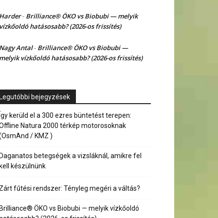
Harder
Brilliance® ÖKO vs Biobubi — melyik
-
vízkőoldó hatásosabb? (2026-os frissítés)
Nagy Antal
Brilliance® ÖKO vs Biobubi —
-
melyik vízkőoldó hatásosabb? (2026-os frissítés)
Legutóbbi bejegyzések
Így kerüld el a 300 ezres büntetést terepen:
Offline Natura 2000 térkép motorosoknak
(OsmAnd / KMZ )
Daganatos betegségek a vizsláknál, amikre fel
kell készülnünk
Zárt fűtési rendszer: Tényleg megéri a váltás?
Brilliance® ÖKO vs Biobubi — melyik vízkőoldó