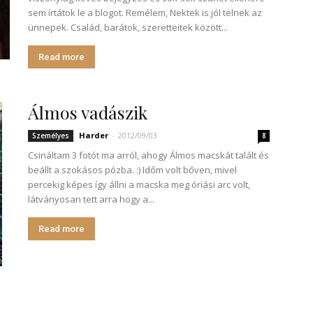
sem írtátok le a blogot. Remélem, Nektek is jól telnek az
ünnepek. Család, barátok, szeretteitek között...
Read more
Álmos vadászik
Harder
-
2012/09/03
Személyes
8
Csináltam 3 fotót ma arról, ahogy Álmos macskát talált és
beállt a szokásos pózba. :) Időm volt bőven, mivel
percekig képes így állni a macska meg óriási arc volt,
látványosan tett arra hogy a...
Read more