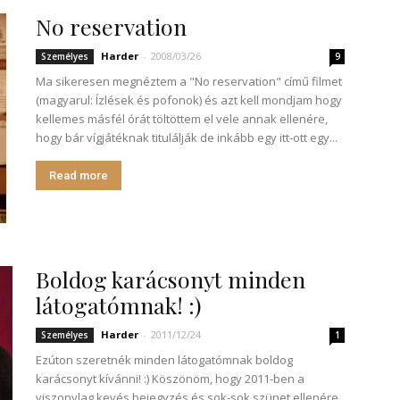
No reservation
Harder
-
2008/03/26
Személyes
9
Ma sikeresen megnéztem a "No reservation" című filmet
(magyarul: Ízlések és pofonok) és azt kell mondjam hogy
kellemes másfél órát töltöttem el vele annak ellenére,
hogy bár vígjátéknak titulálják de inkább egy itt-ott egy...
Read more
Boldog karácsonyt minden
látogatómnak! :)
Harder
-
2011/12/24
Személyes
1
Ezúton szeretnék minden látogatómnak boldog
karácsonyt kívánni! :) Köszönöm, hogy 2011-ben a
viszonylag kevés bejegyzés és sok-sok szünet ellenére