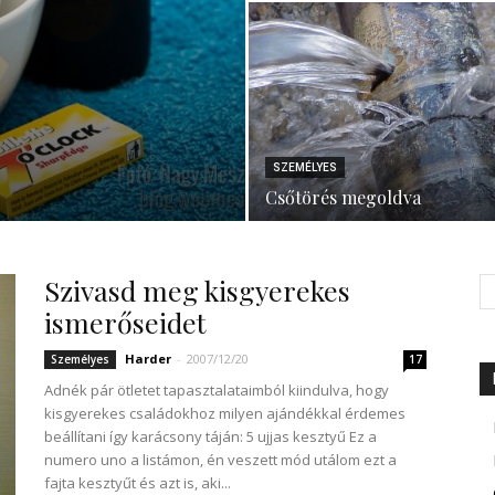
SZEMÉLYES
Csőtörés megoldva
Szivasd meg kisgyerekes
ismerőseidet
Harder
-
2007/12/20
Személyes
17
Adnék pár ötletet tapasztalataimból kiindulva, hogy
kisgyerekes családokhoz milyen ajándékkal érdemes
beállítani így karácsony táján: 5 ujjas kesztyű Ez a
numero uno a listámon, én veszett mód utálom ezt a
fajta kesztyűt és azt is, aki...