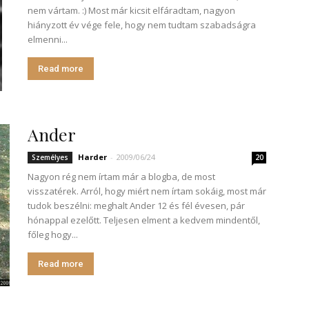
nem vártam. :) Most már kicsit elfáradtam, nagyon
hiányzott év vége fele, hogy nem tudtam szabadságra
elmenni...
Read more
Ander
Harder
-
2009/06/24
Személyes
20
Nagyon rég nem írtam már a blogba, de most
visszatérek. Arról, hogy miért nem írtam sokáig, most már
tudok beszélni: meghalt Ander 12 és fél évesen, pár
hónappal ezelőtt. Teljesen elment a kedvem mindentől,
főleg hogy...
Read more