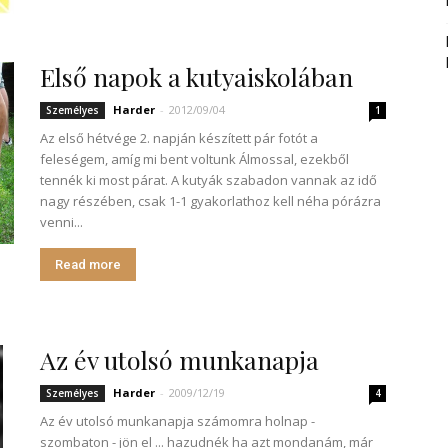
Első napok a kutyaiskolában
Harder
-
2012/09/04
Személyes
1
Az első hétvége 2. napján készített pár fotót a
feleségem, amíg mi bent voltunk Álmossal, ezekből
tennék ki most párat. A kutyák szabadon vannak az idő
nagy részében, csak 1-1 gyakorlathoz kell néha pórázra
venni...
Read more
Az év utolsó munkanapja
Harder
-
2009/12/19
Személyes
4
Az év utolsó munkanapja számomra holnap -
szombaton - jön el ... hazudnék ha azt mondanám, már