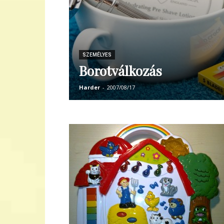
SZEMÉLYES
Borotválkozás
Harder
-
2007/08/17