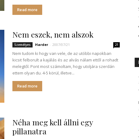
Read more
Nem eszek, nem alszok
Harder
-
2007/07/21
Személyes
21
Nem tudom ki hogy van vele, de az utóbbi napokban
kicsit felborult a kajálás és az alvás nálam ettől a rohadt
melegtől. Pont most számoltam, hogy utoljára szerdán
ettem olyan du. 4-5 körül, illetve...
Read more
Néha meg kell állni egy
pillanatra