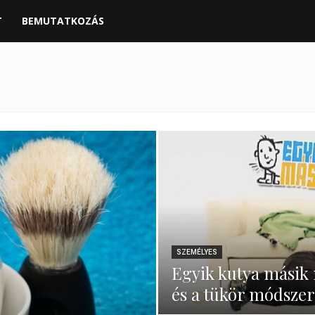
T
BEMUTATKOZÁS
SZEMÉLYES
Egyik kutya mási
és a tükör módszer