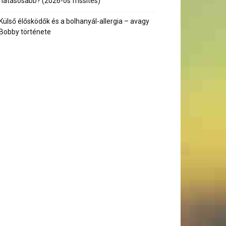
hatásosabb? (2026-os frissítés)
Külső élősködők és a bolhanyál-allergia – avagy
Bobby története