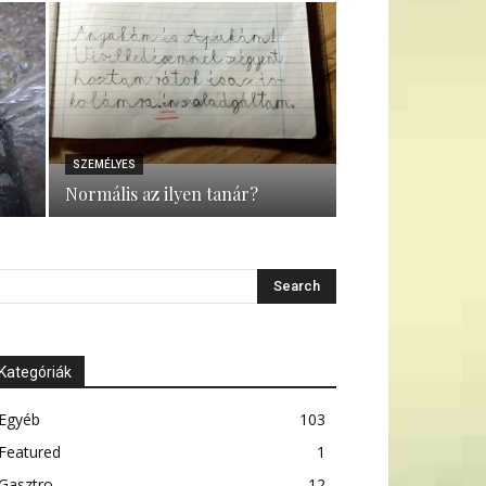
SZEMÉLYES
Normális az ilyen tanár?
Kategóriák
Egyéb
103
Featured
1
Gasztro
12