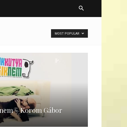
MOST POPULAR
k nem – Korom Gábor