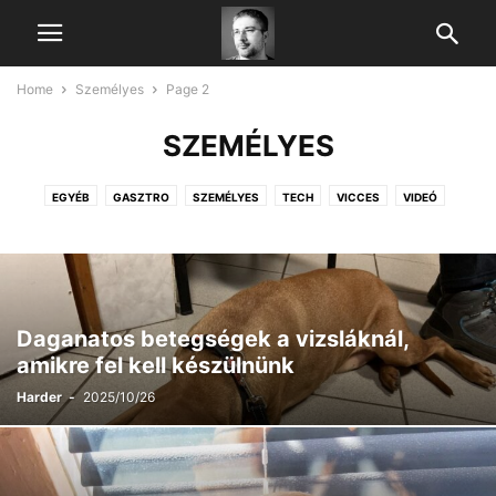
Home
Személyes
Page 2
SZEMÉLYES
EGYÉB
GASZTRO
SZEMÉLYES
TECH
VICCES
VIDEÓ
Daganatos betegségek a vizsláknál,
amikre fel kell készülnünk
Harder
-
2025/10/26