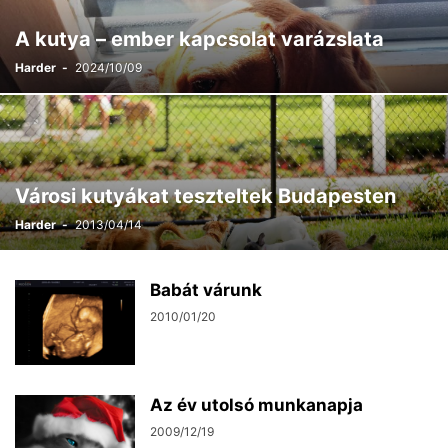
A kutya – ember kapcsolat varázslata
Harder
-
2024/10/09
Városi kutyákat teszteltek Budapesten
Harder
-
2013/04/14
Babát várunk
2010/01/20
Az év utolsó munkanapja
2009/12/19