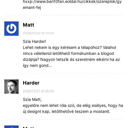
hxxp://www.ben10fan.eoldal.hu/cikkek/szereplok/gy
emant-fej
Matt
2008/12/20 At 13:04
Szia Harder!
Lehet nekem is egy kérésem a télapóhoz? Valahol
nincs véletlenül letölthető formátumban a blogod
dizájnja? Nagyon tetszik és szeretném elkérni ha az
így nem gond…
Harder
2008/12/21 At 08:56
Szia Matt,
egyelőre nem lehet róla szó, de elég esélyes, hogy ha
új designt kap, letölthetővé teszem a mostanit.