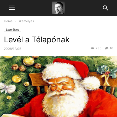
Home
Személyes
Személyes
Levél a Télapónak
235
16
2008/12/05