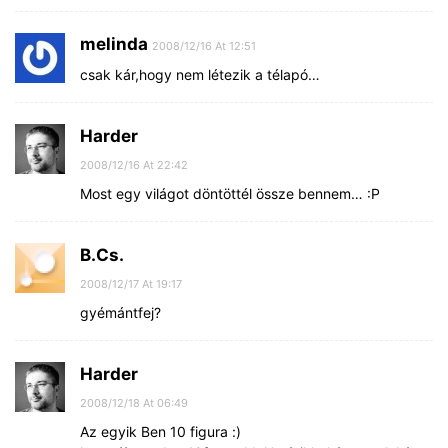
melinda
2008/12/16 At 12:51
csak kár,hogy nem létezik a télapó…
Harder
2008/12/16 At 22:42
Most egy világot döntöttél össze bennem… :P
B.Cs.
2008/12/17 At 19:17
gyémántfej?
Harder
2008/12/18 At 06:49
Az egyik Ben 10 figura :)