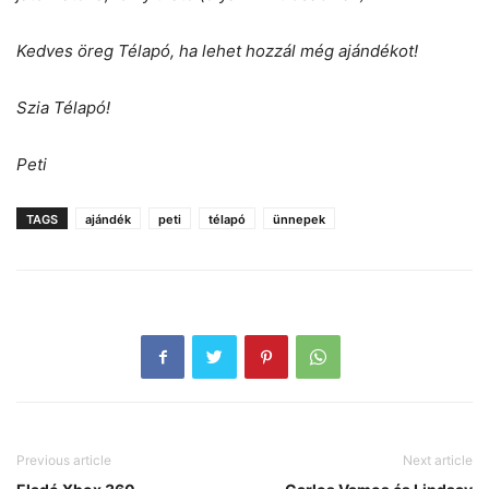
Kedves öreg Télapó, ha lehet hozzál még ajándékot!
Szia Télapó!
Peti
TAGS
ajándék
peti
télapó
ünnepek
Previous article
Next article