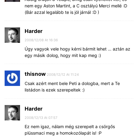
nem egy Aston Martint, a C osztályú Merci mellé :D
(Bár azzal legalább te is jól járnál :D )
Harder
2008/12/08 At 16:36
Úgy vagyok vele hogy kérni bármit lehet … aztán az
egy másik dolog, hogy mit kap meg :)
thisnow
2008/12/12 At 11:24
Csak azért ment bele Peti a dologba, mert a Te
listádon is ezek szerepeltek :)
Harder
2008/12/13 At 07:57
Ez nem igaz, nálam még szerepelt a csörgős
plüssmaci meg a homokozólapát is! :P