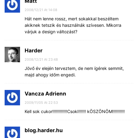
Matt
2008/12/21 At 14:08
Hát nem lenne rossz, mert sokakkal beszéltem
akiknek tetszik és használnák szívesen. Mikorra
várjuk a design változást?
Harder
2008/12/21 At 23:48
Jövő év elején terveztem, de nem ígérek semmit,
majd ahogy időm engedi.
Vancza Adrienn
2009/11/05 At 22:53
Kell sok cukor!!!!!!!!!!!!CsokI!!!!!! kÖSZÖNÖM!!!!!!!!!!
blog.harder.hu