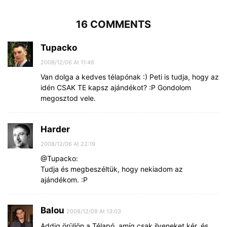
16 COMMENTS
Tupacko
2008/12/06 At 11:46
Van dolga a kedves télapónak :) Peti is tudja, hogy az
idén CSAK TE kapsz ajándékot? :P Gondolom
megosztod vele.
Harder
2008/12/06 At 22:19
@Tupacko:
Tudja és megbeszéltük, hogy nekiadom az
ajándékom. :P
Balou
2008/12/08 At 13:03
Addig örüljön a Télapó, amíg csak ilyeneket kér, és