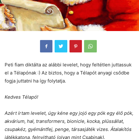
Peti fiam diktálta az alábbi levelet, hogy feltétlen juttassuk
el a Télapónak :) Az biztos, hogy a Télapót anyagi csődbe
fogja juttatni ha így folytatja.
Kedves Télapó!
Azért írtam levelet, úgy kéne egy jojó egy pók egy élő pók,
akvárium, hal, transformers, bionicle, kocka, plüssállat,
csupakéz, gyémántfej, penge, társasjáték vizes. Átalakítós
játékkatona, felnyitható (olyan mint Csabinak).