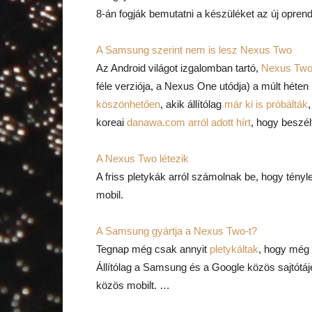
8-án fogják bemutatni a készüléket az új oprend
A Samsung szerint nem is lesz Nexus Two
Az Android világot izgalomban tartó,
Nexus Two
féle verziója, a Nexus One utódja) a múlt héten
köszönhetően
, akik állítólag
már ki is próbálták
koreai
danawa.com
arról adott hírt
, hogy beszél
A Nexus Two létezik
A friss pletykák arról számolnak be, hogy tény
mobil.
A Samsung gyártja a Nexus Two-t?
Tegnap még csak annyit
pletykáltak
, hogy még 
Állítólag a Samsung és a Google közös sajtótáj
közös mobilt. …