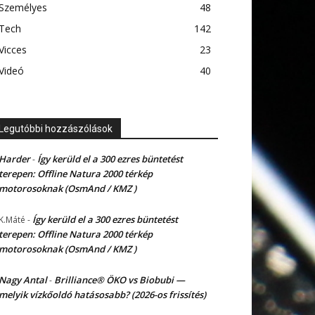
Személyes
48
Tech
142
Vicces
23
Videó
40
Legutóbbi hozzászólások
Harder
Így kerüld el a 300 ezres büntetést
-
terepen: Offline Natura 2000 térkép
motorosoknak (OsmAnd / KMZ )
Így kerüld el a 300 ezres büntetést
K.Máté
-
terepen: Offline Natura 2000 térkép
motorosoknak (OsmAnd / KMZ )
Nagy Antal
Brilliance® ÖKO vs Biobubi —
-
melyik vízkőoldó hatásosabb? (2026-os frissítés)