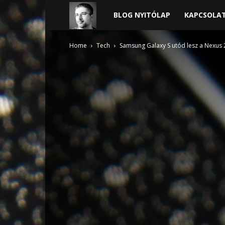
Harder
BLOG NYITÓLAP
KAPCSOLA
blogja
Home
Tech
Samsung Galaxy S utód lesz a Nexus 