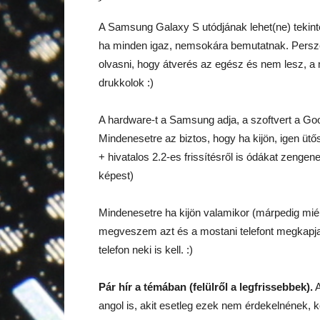
A Samsung Galaxy S utódjának lehet(ne) tekint
ha minden igaz, nemsokára bemutatnak. Persze
olvasni, hogy átverés az egész és nem lesz, a m
drukkolok :)
A hardware-t a Samsung adja, a szoftvert a Goo
Mindenesetre az biztos, hogy ha kijön, igen ü
+ hivatalos 2.2-es frissítésről is ódákat zeng
képest)
Mindenesetre ha kijön valamikor (márpedig miér
megveszem azt és a mostani telefont megkapja a 
telefon neki is kell. :)
Pár hír a témában (felülről a legfrissebbek).
A
angol is, akit esetleg ezek nem érdekelnének, k