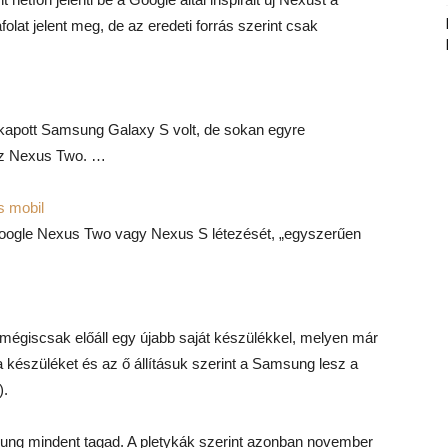
olat jelent meg, de az eredeti forrás szerint csak
 kapott Samsung Galaxy S volt, de sokan egyre
sz Nexus Two. …
s mobil
Google Nexus Two vagy Nexus S létezését, „egyszerűen
mégiscsak előáll egy újabb saját készülékkel, melyen már
 a készüléket és az ő állításuk szerint a Samsung lesz a
).
ng mindent tagad. A pletykák szerint azonban november