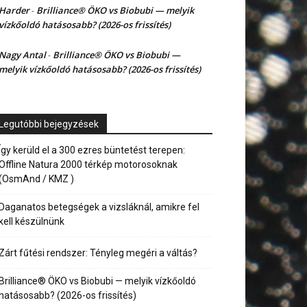
Harder
Brilliance® ÖKO vs Biobubi — melyik
-
vízkőoldó hatásosabb? (2026-os frissítés)
Nagy Antal
Brilliance® ÖKO vs Biobubi —
-
melyik vízkőoldó hatásosabb? (2026-os frissítés)
Legutóbbi bejegyzések
Így kerüld el a 300 ezres büntetést terepen:
Offline Natura 2000 térkép motorosoknak
(OsmAnd / KMZ )
Daganatos betegségek a vizsláknál, amikre fel
kell készülnünk
Zárt fűtési rendszer: Tényleg megéri a váltás?
Brilliance® ÖKO vs Biobubi — melyik vízkőoldó
hatásosabb? (2026-os frissítés)