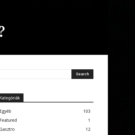
?
Kategóriák
Egyéb
103
Featured
1
Gasztro
12