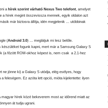
eni a
hírek szerint várható Nexus Two telefont
, amelyet
 a hírek megint összevissza mennek, egyik oldalon azt
ásik már biztosra állítja, idén megjelenik … utóbbinak
gle (
Android 3.0
) … meglátjuk mi lesz belőle.
tős készüléket fogunk kapni, mert már a Samsung Galaxy S
enek (a főzött ROM-okhoz képest is, nem csak a 2.1-hez
t ne jönne ki) a Galaxy S utódja, elég esélyes, hogy
feleségem. Ez azóta lett opció, mióta kijelentette: ilyen
 magyar hírek közé bekeverem most az időrend miatt az
önnyen át tudja ugrani.