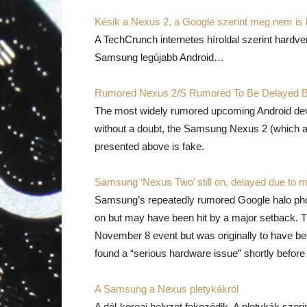
Késik a Nexus 2, a Google szerint meg nem is 
A TechCrunch internetes híroldal szerint hard
Samsung legújabb Android…
Rumored Nexus 2/S Rumored To Be Delayed 
The most widely rumored upcoming Android devic
without a doubt, the Samsung Nexus 2 (which a
presented above is fake.
Samsung ‘Nexus Two’ still on, delayed due to ma
Samsung’s repeatedly rumored Google halo phone
on but may have been hit by a major setback. Tip
November 8 event but was originally to have be
found a “serious hardware issue” shortly befor
A Samsung a Nexus pletykákról
A dél-koreai helyzet fokozódik. A pletykák szerint