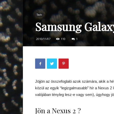
Tech
Samsung Galaxy 
2010/11/07
110
1
Jöjjön az összefoglaló azok számára, akik a hé
közül az egyik “legizgalmasabb” hír a Nexus 2 
valójában tényleg lesz-e vagy sem), úgyhogy j
Jön a Nexus 2 ?