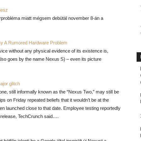
lesz
verprobléma miatt mégsem debütál november 8-án a
By A Rumored Hardware Problem
e without any physical evidence of its existence is,
lso goes by the name Nexus S) – even its picture
jor glitch
, still informally known as the “Nexus Two,” may still be
s on Friday repeated beliefs that it wouldn’t be at the
en launched close to that date. Employee testing reportedly
e release, TechCrunch said….
 hétfőn jelenti be a Google által inspirált új Nexust a