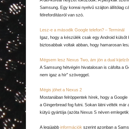
Samsung. Egy koreai nyelvű szájton állítólag cáf
félrefordításról van szó.
Lesz-e a második Google telefon? – Terminál
Igaz, hogy a készülék csak egy Android külsőt
biztosabbak voltak abban, hogy hamarosan le
Mégsem lesz Nexus Two, ám jön a dual kijelző
A Samsung hétvégén hivatalosan is cáfolta a 
nem igaz a hír” szöveggel.
Mégis jöhet a Nexus 2
Mostanában felröppentek hírek, hogy a Google 
a Gingerbread fog futni. Sokan látni vélték már
kütyü gyártója (azóta Nexus S néven emlegetik
A legújabb
információk
szerint azonban a Samsu