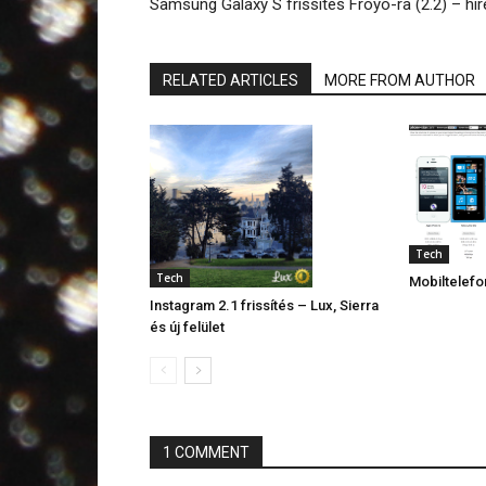
Samsung Galaxy S frissítés Froyo-ra (2.2) – hír
RELATED ARTICLES
MORE FROM AUTHOR
Tech
Tech
Mobiltelef
Instagram 2.1 frissítés – Lux, Sierra
és új felület
1 COMMENT