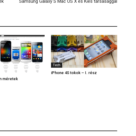
ek
Samsung Galaxy S Mac OS X és Kies társasággal
Tech
iPhone 4S tokok – I. rész
on méretek