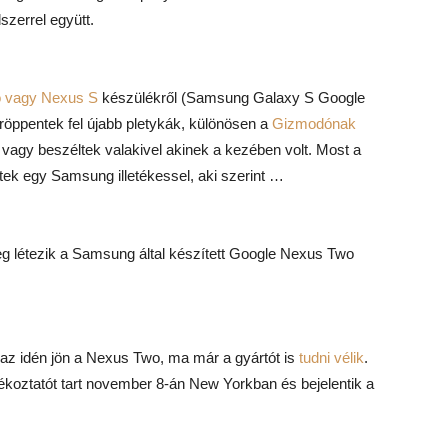
szerrel együtt.
 vagy Nexus S
készülékről (Samsung Galaxy S Google
 röppentek fel újabb pletykák, különösen a
Gizmodónak
, vagy beszéltek valakivel akinek a kezében volt. Most a
tek egy Samsung illetékessel, aki szerint …
leg létezik a Samsung által készített Google Nexus Two
az idén jön a Nexus Two, ma már a gyártót is
tudni vélik
.
ékoztatót tart november 8-án New Yorkban és bejelentik a