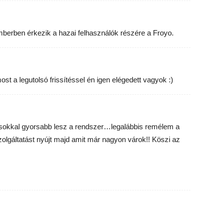
erben érkezik a hazai felhasználók részére a Froyo.
ost a legutolsó frissítéssel én igen elégedett vagyok :)
l sokkal gyorsabb lesz a rendszer…legalábbis remélem a
szolgáltatást nyújt majd amit már nagyon várok!! Köszi az