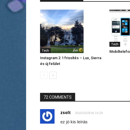
Tech
Tech
Mobiltelef
Instagram 2.1 frissítés – Lux, Sierra
és új felület
72 COMMENTS
zsolt
2010/10/28 At 14:20
ez jó kis leírás