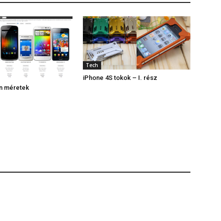
Tech
iPhone 4S tokok – I. rész
on méretek