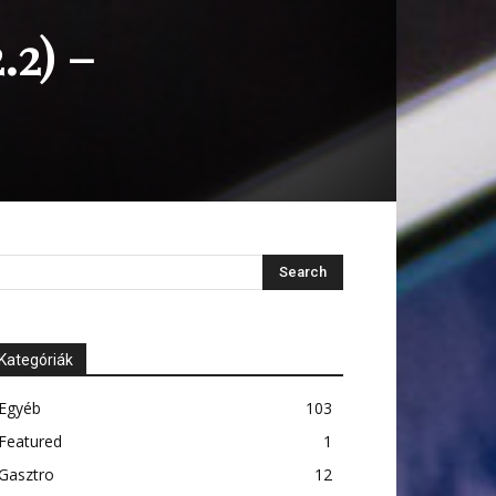
.2) –
Kategóriák
Egyéb
103
Featured
1
Gasztro
12