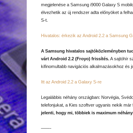
megjelenése a Samsung i9000 Galaxy S mobil
élvezhetik az új rendszer adta előnyöket a felh
S-t.
Hivatalos: érkezik az Android 2.2 a Samsung G
A Samsung hivatalos sajtóközleményben tud
várt Android 2.2 (Froyo) frissítés.
A sajtóhír s
kifinomultabb navigációs alkalmazásokhoz és j
Itt az Android 2.2 a Galaxy S-re
Legalábbis néhány országban: Norvégia, Svédo
telefonjukat, a Kies szoftver ugyanis nekik már f
jelenti, hogy mi, többiek is maximum néhány
——-