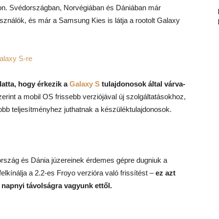
on. Svédországban, Norvégiában és Dániában már
asználók, és már a Samsung Kies is látja a rootolt Galaxy
alaxy S-re
atta, hogy érkezik a
Galaxy S
tulajdonosok által várva-
zerint a mobil OS frissebb verziójával új szolgáltatásokhoz,
obb teljesítményhez juthatnak a készüléktulajdonosok.
rszág és Dánia júzereinek érdemes gépre dugniuk a
elkínálja a 2.2-es Froyo verzióra való frissítést –
ez azt
 napnyi távolságra vagyunk ettől.