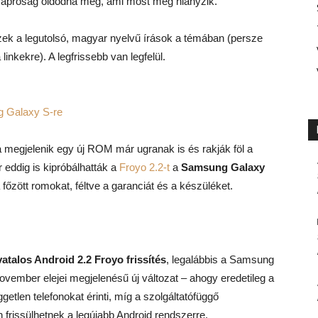
 kis apróság oldódna meg, ami most még hiányzik.
zek a legutolsó, magyar nyelvű írások a témában (persze
 linkekre). A legfrissebb van legfelül.
ng Galaxy S-re
a megjelenik egy új ROM már ugranak is és rakják föl a
eddig is kipróbálhatták a
Froyo 2.2-t
a
Samsung Galaxy
főzött romokat, féltve a garanciát és a készüléket.
vatalos Android 2.2 Froyo frissítés
, legalábbis a Samsung
A november elejei megjelenésű új változat – ahogy eredetileg a
etlen telefonokat érinti, míg a szolgáltatófüggő
rissülhetnek a legújabb Android rendszerre.