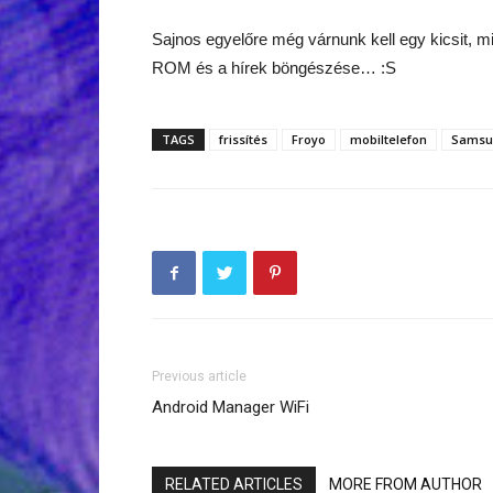
Sajnos egyelőre még várnunk kell egy kicsit, m
ROM és a hírek böngészése… :S
TAGS
frissítés
Froyo
mobiltelefon
Samsu
Previous article
Android Manager WiFi
RELATED ARTICLES
MORE FROM AUTHOR