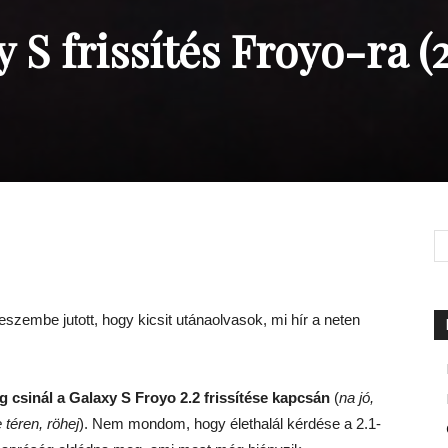
S frissítés Froyo-ra (2
eszembe jutott, hogy kicsit utánaolvasok, mi hír a neten
 csinál a Galaxy S Froyo 2.2 frissítése kapcsán
(
na jó,
téren, röhej
). Nem mondom, hogy élethalál kérdése a 2.1-