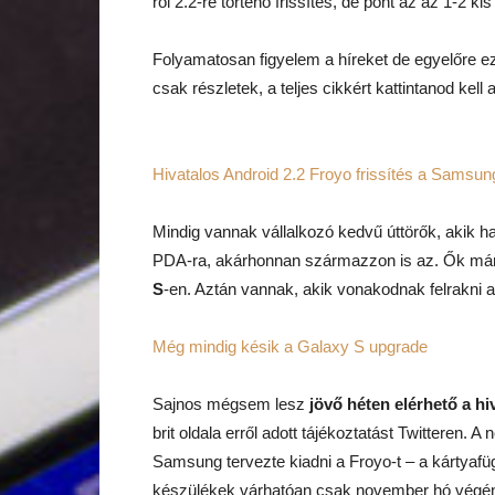
ről 2.2-re történő frissítés, de pont az az 1-2
Folyamatosan figyelem a híreket de egyelőre e
csak részletek, a teljes cikkért kattintanod kell a
Hivatalos Android 2.2 Froyo frissítés a Samsu
Mindig vannak vállalkozó kedvű úttörők, akik h
PDA-ra, akárhonnan származzon is az. Ők már 
S
-en. Aztán vannak, akik vonakodnak felrakni a 
Még mindig késik a Galaxy S upgrade
Sajnos mégsem lesz
jövő héten elérhető a hi
brit oldala erről adott tájékoztatást Twitteren. 
Samsung tervezte kiadni a Froyo-t – a kártyafügg
készülékek várhatóan csak november hó végén f