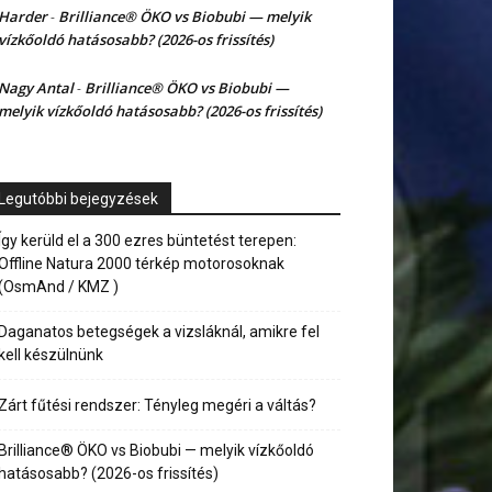
Harder
Brilliance® ÖKO vs Biobubi — melyik
-
vízkőoldó hatásosabb? (2026-os frissítés)
Nagy Antal
Brilliance® ÖKO vs Biobubi —
-
melyik vízkőoldó hatásosabb? (2026-os frissítés)
Legutóbbi bejegyzések
Így kerüld el a 300 ezres büntetést terepen:
Offline Natura 2000 térkép motorosoknak
(OsmAnd / KMZ )
Daganatos betegségek a vizsláknál, amikre fel
kell készülnünk
Zárt fűtési rendszer: Tényleg megéri a váltás?
Brilliance® ÖKO vs Biobubi — melyik vízkőoldó
hatásosabb? (2026-os frissítés)