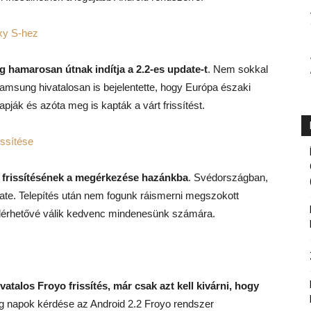
xy S-hez
 hamarosan útnak indítja a 2.2-es update-t
. Nem sokkal
Samsung hivatalosan is bejelentette, hogy Európa északi
pják és azóta meg is kapták a várt frissítést.
ssítése
 frissítésének a megérkezése hazánkba
. Svédországban,
ate. Telepítés után nem fogunk ráismerni megszokott
elérhetővé válik kedvenc mindenesünk számára.
atalos Froyo frissítés, már csak azt kell kivárni, hogy
g napok kérdése az Android 2.2 Froyo rendszer