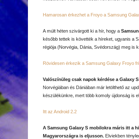
Hamarosan érkezhet a Froyo a Samsung Gala
A múlt héten szivárgott ki a hír, hogy a
Samsung
később tettek is követték a híreket, ugyanis a 
régiója (Norvégia, Dánia, Svédország) meg is ka
Rövidesen érkezik a Samsung Galaxy Froyo fri
Valószínüleg csak napok kérdése a Galaxy S
Norvégiában és Dániában már letölthető az upd
készülékünkre, mert több komoly újdonság is 
Itt az Android 2.2
A Samsung Galaxy S mobilokra máris itt a hiv
Magyarországra is eljusson.
Elviekben tényle