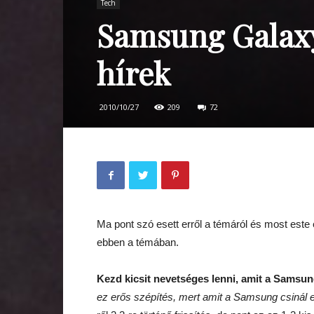
Tech
Samsung Galaxy 
hírek
2010/10/27
209
72
Ma pont szó esett erről a témáról és most este 
ebben a témában.
Kezd kicsit nevetséges lenni, amit a Samsung
ez erős szépítés, mert amit a Samsung csinál e 