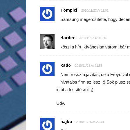
Tompici
2010/11/27 At 11:01
Samsung megerősítette, hogy decemb
Harder
2010/11/27 At 11:26
köszi a hírt, kíváncsian várom, bár m
Rado
2010/11/28 At 21:55
Nem rossz a javítás, de a Froyo va
hivatalos firm az lesz. :) Sok plusz 
infót a frissítésről! ;)
Üdv,
hajka
2010/12/16 At 22:44