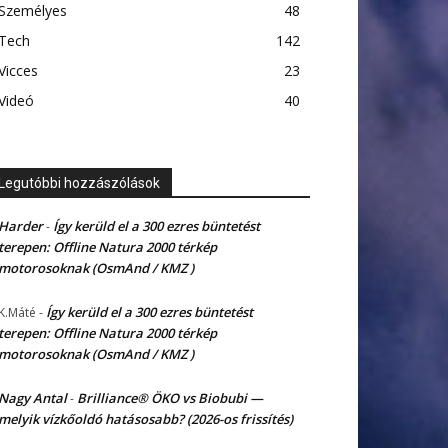
Személyes
48
Tech
142
Vicces
23
Videó
40
Legutóbbi hozzászólások
Harder
Így kerüld el a 300 ezres büntetést
-
terepen: Offline Natura 2000 térkép
motorosoknak (OsmAnd / KMZ )
Így kerüld el a 300 ezres büntetést
K.Máté
-
terepen: Offline Natura 2000 térkép
motorosoknak (OsmAnd / KMZ )
Nagy Antal
Brilliance® ÖKO vs Biobubi —
-
melyik vízkőoldó hatásosabb? (2026-os frissítés)