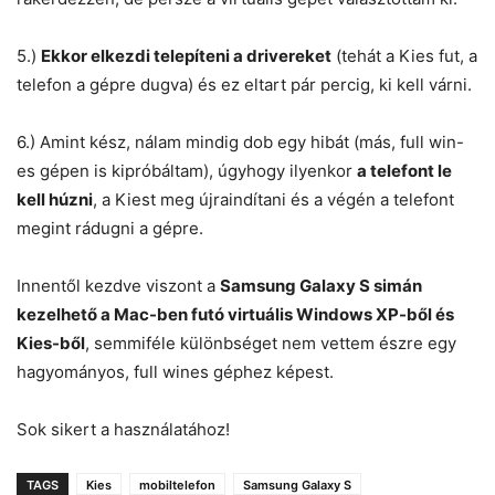
5.)
Ekkor elkezdi telepíteni a drivereket
(tehát a Kies fut, a
telefon a gépre dugva) és ez eltart pár percig, ki kell várni.
6.) Amint kész, nálam mindig dob egy hibát (más, full win-
es gépen is kipróbáltam), úgyhogy ilyenkor
a telefont le
kell húzni
, a Kiest meg újraindítani és a végén a telefont
megint rádugni a gépre.
Innentől kezdve viszont a
Samsung Galaxy S simán
kezelhető a Mac-ben futó virtuális Windows XP-ből és
Kies-ből
, semmiféle különbséget nem vettem észre egy
hagyományos, full wines géphez képest.
Sok sikert a használatához!
TAGS
Kies
mobiltelefon
Samsung Galaxy S