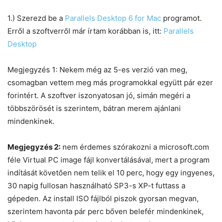
1.) Szerezd be a
Parallels Desktop 6 for Mac
programot.
Erről a szoftverről már írtam korábban is, itt:
Parallels
Desktop
Megjegyzés 1: Nekem még az 5-es verzió van meg,
csomagban vettem meg más programokkal együtt pár ezer
forintért. A szoftver iszonyatosan jó, simán megéri a
többszörösét is szerintem, bátran merem ajánlani
mindenkinek.
Megjegyzés 2:
nem érdemes szórakozni a microsoft.com
féle Virtual PC image fájl konvertálásával, mert a program
indítását követően nem telik el 10 perc, hogy egy ingyenes,
30 napig fullosan használható SP3-s XP-t futtass a
gépeden. Az install ISO fájlból piszok gyorsan megvan,
szerintem havonta pár perc bőven belefér mindenkinek,