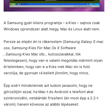
A Samsung gyári kliens programja – a Kies – sajnos csak
Windows oprendszer alatt megy, Mac és Linux alatt nem.
Persze az elején én is rákerestem (
Samsung Galaxy S mac
osx, Samsung Kies For Mac Os X Software
, Samsung Kies Mac
stb… kulcsszavakkal, tök
feleslegesen), hogy van-e valami megoldás mármint olyan
értelemben, hogy van-e a Kies-nek Mac-en is futó
verziója, de gyorsan rá kellett jönnöm, hogy nincs.
Épp ezért mindenkinek azt tudom javasolni, hogy ne
görcsöljön azzal, ha Mac-t és Android-s telefont akar
szinkronizálni, netalántán frissíteni (én most épp a 2.2-t
várom), hanem kövesse az alábbi lépéseket: