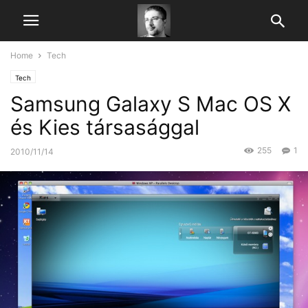
Home
Tech
Tech
Samsung Galaxy S Mac OS X
és Kies társasággal
255
1
2010/11/14