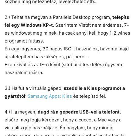
közben meg netezhetsz, levelezhetsz stb…
2.) Tehát ha megvan a Parallels Desktop program,
telepíts
fel egy Windows XP-t
. Szerintem Vistát nem érdemes, 7-
es windowst meg minek, ha csak annyi kell hogy 1-2 wines
programot futtass.
Én egy ingyenes, 30 napos ISO-t használok, havonta majd
újratelepítem ha szükséges, pár perc …
Ezen kívül és az IE-n kívül (sitebuild tesztelés) úgysem
használom másra.
3.) Ha fut a virtuális géped,
szedd le a Kies programot a
gyártótól
:
Samsung Apps: Kies
és telepítsd fel.
4.) Ha megvan,
dugd rá a gépedre USB-vel a telefont
,
elsőre meg fogja kérdezni, hogy a cuccot a Mac vagy a
virtuális gép használja-e. Én hagytam, hogy mindig
rákérdezzen, de persze a virtuális gépet választottam ki.