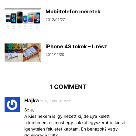
Mobiltelefon méretek
2012/01/27
iPhone 4S tokok – I. rész
2011/11/20
1 COMMENT
Hajka
2011/03/06 At 15:33
Szia,
A Kies nekem is igy nezett ki, de ujra kelett
telepitenem es most egy sokkal egyszerubb, kicsit
igenytelen feluletet kaptam. En benazok? vagy
downgrade volt?