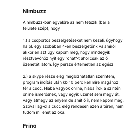
Nimbuzz
A nimbuzz-ban egyelőre az nem tetszik (bár a
felülete szép), hogy
1.) a csoportos beszélgetéseket nem kezeli, úgyhogy
ha pl. egy szobában 4-en beszélgetünk valamiről,
akkor én azt úgy kapom meg, hogy mindegyik
résztvevőhöz nyit egy “chat”-t ahol csak az ő
üzenetét látom. Így persze értelmetlen az egész.
2.) a skype része elég megbízhatatlan szerintem,
program indítás után kb 10 perc kell mire magához
tér a cucc. Hiába vagyok online, hiába írok a szintén
online ismerősnek, vagy egyik üzenet sem megy át,
vagy átmegy az enyém de amit ő ír, nem kapom meg.
Szóval lag-ol a cucc elég rendesen ezen a téren, nem
tudom mi lehet az oka.
Fring