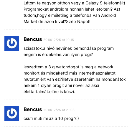
Látom te nagyon otthon vagy a Galaxy S telefonnál:)
Programokat androidra honnan lehet letölteni? Azt
tudom,hogy elméletileg a telefonba van Android
Market de azon kívül?Szép Napot!
Bencus
2010/12/25 At 10:15
sziasztok.a hívó nevének bemondása program
engem is érdekelne.van ilyen progi?
leszedtem a 3 g watchdogot is meg a network
monitort és mindakettő más internethasználatot
mutat.miért van ez?illetve szeretném ha mondanátok
nekem 1 olyan progit ami növeli az aksi
élettartalmát.elöre is köszi.
Bencus
2010/12/25 At 21:03
csufi muti mi az a 10 progi?:)