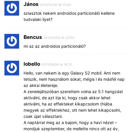
János
2010/12/30 At 13:00
sziasztok nekem androidos particionáló kellene
tudvalaki ilyet?
Bencus
2011/01/02 At 23:00
mi az az androidos particionáló?
lobello
2011/09/06 At 16:13
Hello, van nekem is egy Galaxy S2 mobil. Ami nem
tetszik, nem használom sokat, mégis l és másfél nap
az akksi életereje.
A zenelejátszóban szerettem volna az 5.1 hangzást
aktiválni, de azt írja ki, hogy csak akkor lehet
aktiválni, ha az effekteket kikapcsolom (hiába
megyek az effektekhez, ott nem lehet kikapcsolni,
csak újat választani.
A naptárral meg az a bajom, hogy a havi nézet –
mondjuk szeptember, de mellette nincs ott az év,