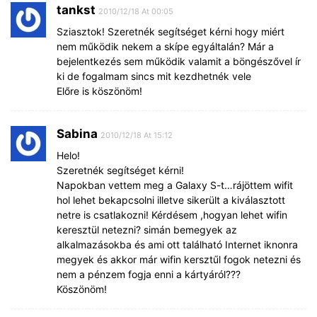
tankst
2010/12/18 At 00:05
Sziasztok! Szeretnék segítséget kérni hogy miért
nem működik nekem a skípe egyáltalán? Már a
bejelentkezés sem működik valamit a böngészővel ír
ki de fogalmam sincs mit kezdhetnék vele
Előre is köszönöm!
Sabina
2010/12/18 At 15:12
Helo!
Szeretnék segítséget kérni!
Napokban vettem meg a Galaxy S-t…rájöttem wifit
hol lehet bekapcsolni illetve sikerült a kiválasztott
netre is csatlakozni! Kérdésem ,hogyan lehet wifin
keresztül netezni? simán bemegyek az
alkalmazásokba és ami ott található Internet iknonra
megyek és akkor már wifin kersztűl fogok netezni és
nem a pénzem fogja enni a kártyáról???
Köszönöm!