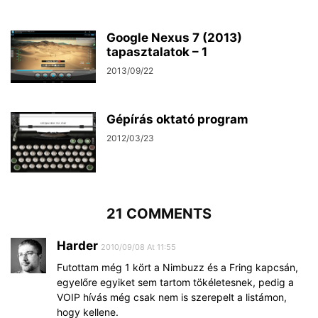
Google Nexus 7 (2013)
tapasztalatok – 1
2013/09/22
Gépírás oktató program
2012/03/23
21 COMMENTS
Harder
2010/09/08 At 11:55
Futottam még 1 kört a Nimbuzz és a Fring kapcsán,
egyelőre egyiket sem tartom tökéletesnek, pedig a
VOIP hívás még csak nem is szerepelt a listámon,
hogy kellene.