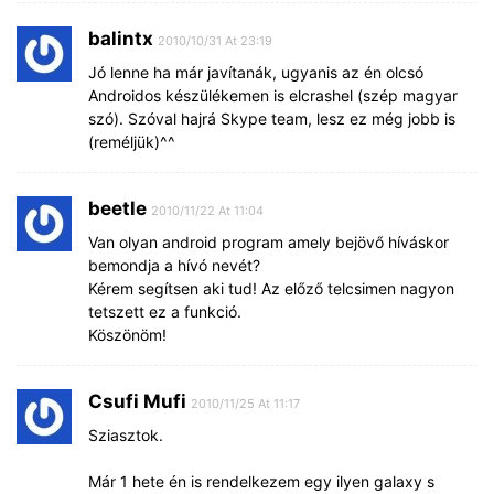
balintx
2010/10/31 At 23:19
Jó lenne ha már javítanák, ugyanis az én olcsó
Androidos készülékemen is elcrashel (szép magyar
szó). Szóval hajrá Skype team, lesz ez még jobb is
(reméljük)^^
beetle
2010/11/22 At 11:04
Van olyan android program amely bejövő híváskor
bemondja a hívó nevét?
Kérem segítsen aki tud! Az előző telcsimen nagyon
tetszett ez a funkció.
Köszönöm!
Csufi Mufi
2010/11/25 At 11:17
Sziasztok.
Már 1 hete én is rendelkezem egy ilyen galaxy s