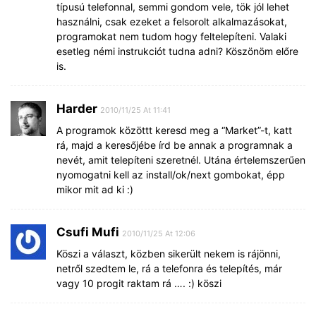
típusú telefonnal, semmi gondom vele, tök jól lehet
használni, csak ezeket a felsorolt alkalmazásokat,
programokat nem tudom hogy feltelepíteni. Valaki
esetleg némi instrukciót tudna adni? Köszönöm előre
is.
Harder
2010/11/25 At 11:41
A programok közöttt keresd meg a “Market”-t, katt
rá, majd a keresőjébe írd be annak a programnak a
nevét, amit telepíteni szeretnél. Utána értelemszerűen
nyomogatni kell az install/ok/next gombokat, épp
mikor mit ad ki :)
Csufi Mufi
2010/11/25 At 12:06
Köszi a választ, közben sikerült nekem is rájönni,
netről szedtem le, rá a telefonra és telepítés, már
vagy 10 progit raktam rá …. :) köszi