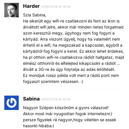
Harder
2010/12/18 At 19:02
Szia Sabina,
Ha sikerült egy wifi-re csatlakozni és fent az ikon is
átváltott wifi jelre, akkor már minden netes forgalmad
azon keresztül megy, úgyhogy nem fog fogyni a
kártyád. Arra viszont ügyelj, hogy ha valamiért nem
érhető el a wifi, ha megszakad a kapcsolat, egyből a
kártyádról fog fogyni a keret. Ez akkor lehet érdekes,
ha pl otthon wifi-re csatlakozva rádiót hallgatsz, majd
elmész otthonról és elfelejted kikapcsolni a rádiót …
átvált a 3G-re és úgy folytatja az adás letöltését.
Ez mondjuk rossz példa volt mert a rádió pont nem
fogyaszt szerintem vészesen. :)
Sabina
2010/12/19 At 10:55
Nagyon Szépen köszönöm a gyors válaszod!
Akkor most már nyugodtan fogok internetezni:)
persze figyelek rá nagyon,hogy véletlen se essek
hasonló hibába:)