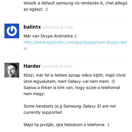
tetszik a default samsung-os rendezés is, chat jellegű
az egész). :)
balintx
2010/10/15 At 14:58
Már van Skype Androidra :)
http://www.appbrain.com/app/skype/com.skype.raid
er
Harder
2010/10/15 At 15:04
Köszi, már fel is tettem aznap mikor kijött, majd rövid
úton legyalultam, mert Galaxy-val nem ment. :S
Sajnos a linken is kint van, hogy ezzel a telefonnal
nem megy:
Some handsets (e.g Samsung Galaxy S) are not
currently supported
Majd ha javítják, újra feldobom a telefonra. :)