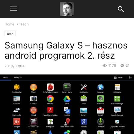
Home
Tech
Tech
Samsung Galaxy S – hasznos
android programok 2. rész
1178
21
2010/09/04