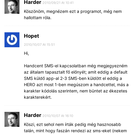
Harder
2010/09/21 At 10:41
Köszönöm, megnézem ezt a programot, még nem
hallottam róla.
Hopet
2010/10/07 At 15:51
Hi,
Handcent SMS-el kapcsolatban még megjegyezném
az általam tapasztalt fő előnyét; amit eddig a default
SMS küldő app-al 2-3 SMS-ben küldött el eddig a
HERO azt most 1-ben megúszom a handcettel, más a
karakter kódolás szerintem, nem büntet az ékezetes
karakterekért.
Harder
2010/10/07 At 16:10
Köszi, ezt sehol nem írták pedig még hasznosabb
talán, mint hogy faszán rendezi az sms-eket (nekem