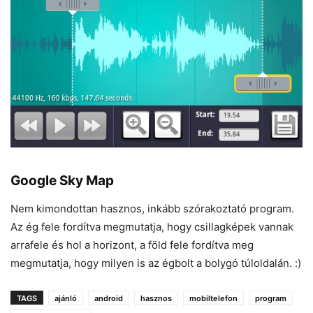
Google Sky Map
Nem kimondottan hasznos, inkább szórakoztató program.
Az ég fele fordítva megmutatja, hogy csillagképek vannak
arrafele és hol a horizont, a föld fele fordítva meg
megmutatja, hogy milyen is az égbolt a bolygó túloldalán. :)
TAGS
ajánló
android
hasznos
mobiltelefon
program