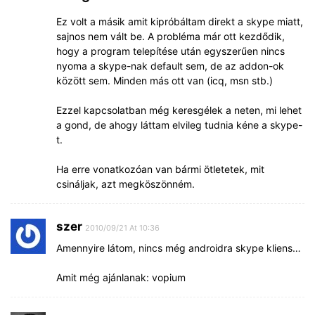
Ez volt a másik amit kipróbáltam direkt a skype miatt,
sajnos nem vált be. A probléma már ott kezdődik,
hogy a program telepítése után egyszerűen nincs
nyoma a skype-nak default sem, de az addon-ok
között sem. Minden más ott van (icq, msn stb.)
Ezzel kapcsolatban még keresgélek a neten, mi lehet
a gond, de ahogy láttam elvileg tudnia kéne a skype-
t.
Ha erre vonatkozóan van bármi ötletetek, mit
csináljak, azt megköszönném.
szer
2010/09/21 At 10:36
Amennyire látom, nincs még androidra skype kliens…
Amit még ajánlanak: vopium