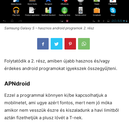
Samsung Galaxy S – hasznos android programok 2. rész
Folytatódik a 2. rész, amiben újabb hasznos és/vagy
érdekes android programokat igyekszek összegyűjteni.
APNdroid
Ezzel a programmal könnyen ki/be kapcsolhatjuk a
mobilnetet, ami ugye azért fontos, mert nem jó móka
amikor nem vesszük észre és kiszaladunk a havi limitből
aztán fizethetjük a plusz lóvét a T-nek.