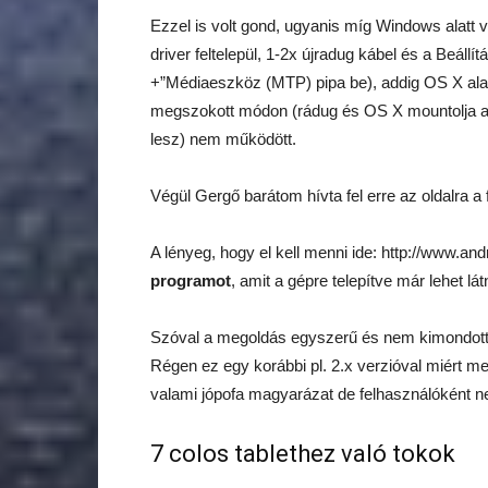
Ezzel is volt gond, ugyanis míg Windows alatt 
driver feltelepül, 1-2x újradug kábel és a Beáll
+”Médiaeszköz (MTP) pipa be), addig OS X ala
megszokott módon (rádug és OS X mountolja au
lesz) nem működött.
Végül Gergő barátom hívta fel erre az oldalra 
A lényeg, hogy el kell menni ide: http://www.and
programot
, amit a gépre telepítve már lehet l
Szóval a megoldás egyszerű és nem kimondotta
Régen ez egy korábbi pl. 2.x verzióval miért 
valami jópofa magyarázat de felhasználóként n
7 colos tablethez való tokok