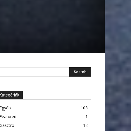
Kategóriák
Egyéb
103
Featured
1
Gasztro
12