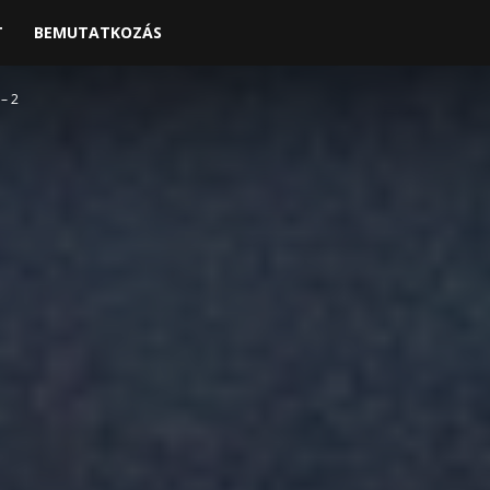
T
BEMUTATKOZÁS
– 2