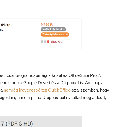
g
ztás irodai programcsomagok közül az OfficeSuite Pro 7.
em ismeri a Google Drive-t és a Dropbox-t is. Ami nagy
 a
nemrég ingyenessé tett QuickOffice
-szal szemben, hogy
goldani, hanem pl. ha Dropbox-ból nyitottad meg a doc-t,