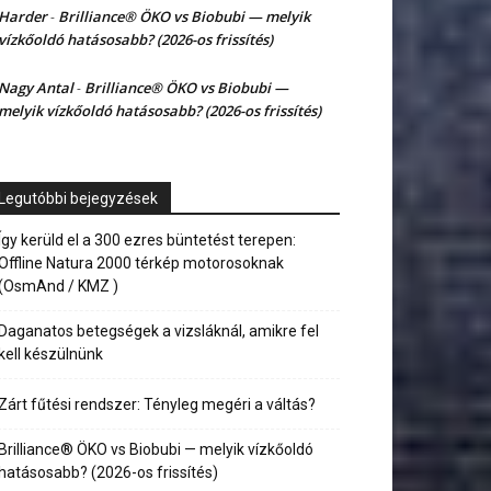
Harder
Brilliance® ÖKO vs Biobubi — melyik
-
vízkőoldó hatásosabb? (2026-os frissítés)
Nagy Antal
Brilliance® ÖKO vs Biobubi —
-
melyik vízkőoldó hatásosabb? (2026-os frissítés)
Legutóbbi bejegyzések
Így kerüld el a 300 ezres büntetést terepen:
Offline Natura 2000 térkép motorosoknak
(OsmAnd / KMZ )
Daganatos betegségek a vizsláknál, amikre fel
kell készülnünk
Zárt fűtési rendszer: Tényleg megéri a váltás?
Brilliance® ÖKO vs Biobubi — melyik vízkőoldó
hatásosabb? (2026-os frissítés)