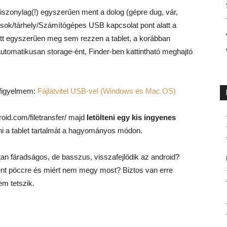
viszonylag(!) egyszerűen ment a dolog (gépre dug, vár,
ítások/tárhely/Számítógépes USB kapcsolat pont alatt a
tt egyszerűen meg sem rezzen a tablet, a korábban
tomatikusan storage-ént, Finder-ben kattintható meghajtó
a figyelmem:
Fájlátvitel USB-vel (Windows és Mac OS)
roid.com/filetransfer/ majd
letölteni egy kis ingyenes
átni a tablet tartalmát a hagyományos módon.
n fáradságos, de basszus, visszafejlődik az android?
ment pöccre és miért nem megy most? Biztos van erre
em tetszik.