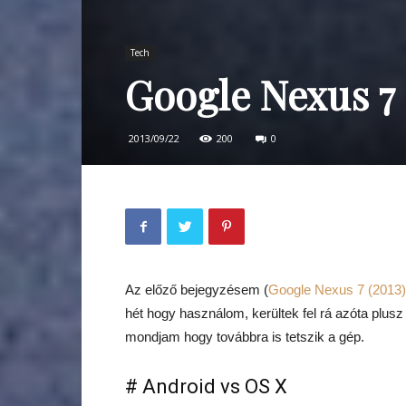
Tech
Google Nexus 7 (
2013/09/22
200
0
Az előző bejegyzésem (
Google Nexus 7 (2013) 
hét hogy használom, kerültek fel rá azóta plusz
mondjam hogy továbbra is tetszik a gép.
# Android vs OS X