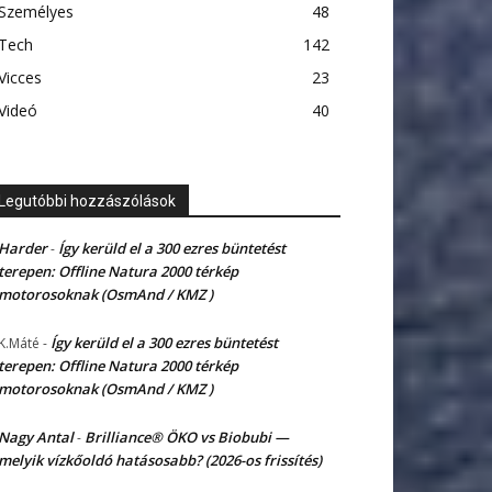
Személyes
48
Tech
142
Vicces
23
Videó
40
Legutóbbi hozzászólások
Harder
Így kerüld el a 300 ezres büntetést
-
terepen: Offline Natura 2000 térkép
motorosoknak (OsmAnd / KMZ )
Így kerüld el a 300 ezres büntetést
K.Máté
-
terepen: Offline Natura 2000 térkép
motorosoknak (OsmAnd / KMZ )
Nagy Antal
Brilliance® ÖKO vs Biobubi —
-
melyik vízkőoldó hatásosabb? (2026-os frissítés)