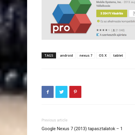
TAGS
android
nexus 7
OS X
tablet
Previous article
Google Nexus 7 (2013) tapasztalatok – 1