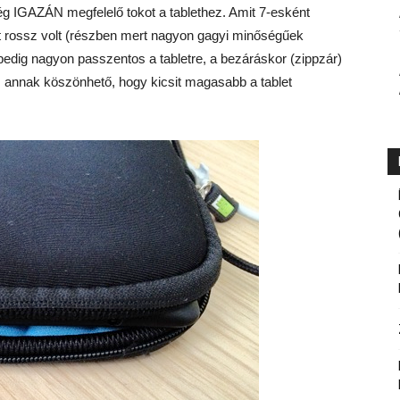
ég IGAZÁN megfelelő tokot a tablethez. Amit 7-esként
t rossz volt (részben mert nagyon gagyi minőségűek
z pedig nagyon passzentos a tabletre, a bezáráskor (zippzár)
. Ez annak köszönhető, hogy kicsit magasabb a tablet