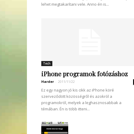
lehet megtakarítani vele. Anno én is...
Tech
iPhone programok fotózáshoz
Harder
-
2011/11/22
Ez egy nagyon jó kis cikk az iPhone köré
szerveződött közösségről és azokról a
programokról, melyek a leghasznosabbak a
témában. Én is több itteni...