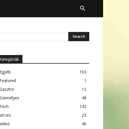
Kategóriák
Egyéb
103
Featured
1
Gasztro
12
Személyes
48
Tech
142
Vicces
23
Videó
40