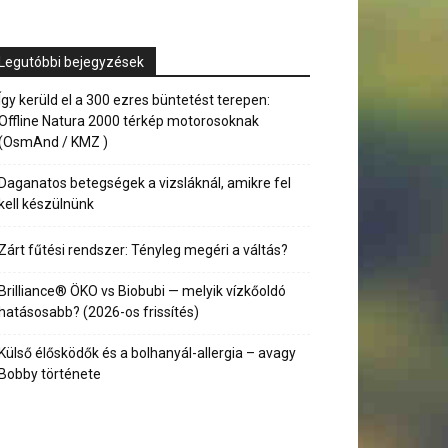
Legutóbbi bejegyzések
Így kerüld el a 300 ezres büntetést terepen:
Offline Natura 2000 térkép motorosoknak
(OsmAnd / KMZ )
Daganatos betegségek a vizsláknál, amikre fel
kell készülnünk
Zárt fűtési rendszer: Tényleg megéri a váltás?
Brilliance® ÖKO vs Biobubi — melyik vízkőoldó
hatásosabb? (2026-os frissítés)
Külső élősködők és a bolhanyál-allergia – avagy
Bobby története