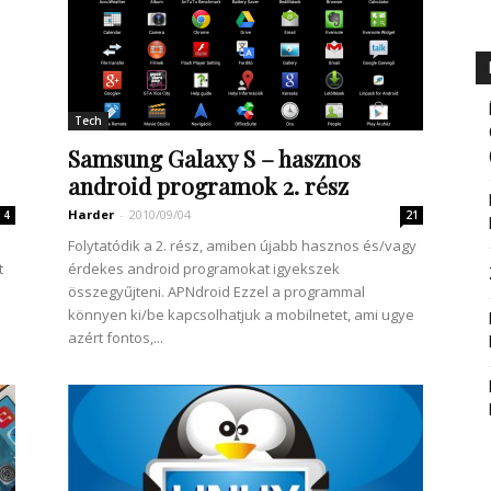
Tech
Samsung Galaxy S – hasznos
android programok 2. rész
Harder
-
2010/09/04
4
21
Folytatódik a 2. rész, amiben újabb hasznos és/vagy
t
érdekes android programokat igyekszek
összegyűjteni. APNdroid Ezzel a programmal
könnyen ki/be kapcsolhatjuk a mobilnetet, ami ugye
azért fontos,...