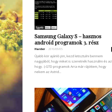
Egyéb
Samsung Galaxy S – hasznos
android programok 3. rész
Harder
-
2010/09/05
Újabb kör ajánló jön, kezd letisztulni bennem
nagyjából, hogy miket is szeretnék használni és az
hogy. :) GTD programok Arra már rájöttem, hogy
nekem az Astrid...