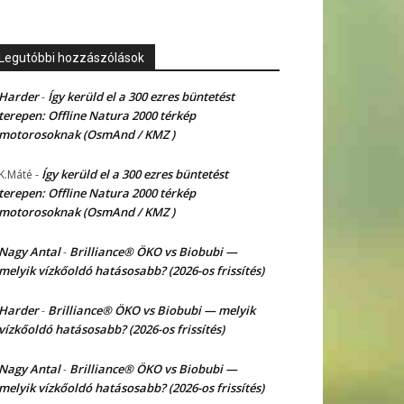
Legutóbbi hozzászólások
Harder
Így kerüld el a 300 ezres büntetést
-
terepen: Offline Natura 2000 térkép
motorosoknak (OsmAnd / KMZ )
Így kerüld el a 300 ezres büntetést
K.Máté
-
terepen: Offline Natura 2000 térkép
motorosoknak (OsmAnd / KMZ )
Nagy Antal
Brilliance® ÖKO vs Biobubi —
-
melyik vízkőoldó hatásosabb? (2026-os frissítés)
Harder
Brilliance® ÖKO vs Biobubi — melyik
-
vízkőoldó hatásosabb? (2026-os frissítés)
Nagy Antal
Brilliance® ÖKO vs Biobubi —
-
melyik vízkőoldó hatásosabb? (2026-os frissítés)