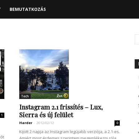
T
BEMUTATKOZÁS
Tech
Instagram 2.1 frissítés – Lux,
Sierra és új felület
1
Harder
-
2012/02/12
0
Kijött 2 napja az Instagram legújabb verziója, a 2.1-es.
dőt
Amiért most érdemes szerintem megemlékezni róla,