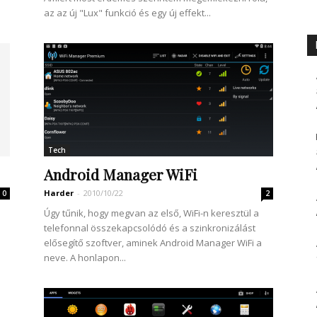
az az új "Lux" funkció és egy új effekt...
Tech
Android Manager WiFi
Harder
-
2010/10/22
0
2
Úgy tűnik, hogy megvan az első, WiFi-n keresztül a
telefonnal összekapcsolódó és a szinkronizálást
elősegítő szoftver, aminek Android Manager WiFi a
neve. A honlapon...