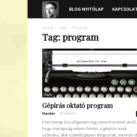
Harder
BLOG NYITÓLAP
KAPCSOLA
blogja
Home
Tags
Program
Tag: program
Tech
Gépírás oktató program
Harder
-
2012/03/23
Pont minap beszélgettem egy ismerősömmel arról,
hogy manapság milyen fontos a gépírás azok
számára, akik számítógépen dolgoznak, mennyit i