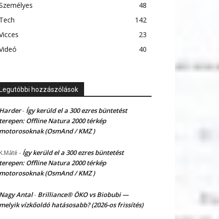
Személyes
48
Tech
142
Vicces
23
Videó
40
Legutóbbi hozzászólások
Harder
Így kerüld el a 300 ezres büntetést
-
terepen: Offline Natura 2000 térkép
motorosoknak (OsmAnd / KMZ )
Így kerüld el a 300 ezres büntetést
K.Máté
-
terepen: Offline Natura 2000 térkép
motorosoknak (OsmAnd / KMZ )
Nagy Antal
Brilliance® ÖKO vs Biobubi —
-
melyik vízkőoldó hatásosabb? (2026-os frissítés)