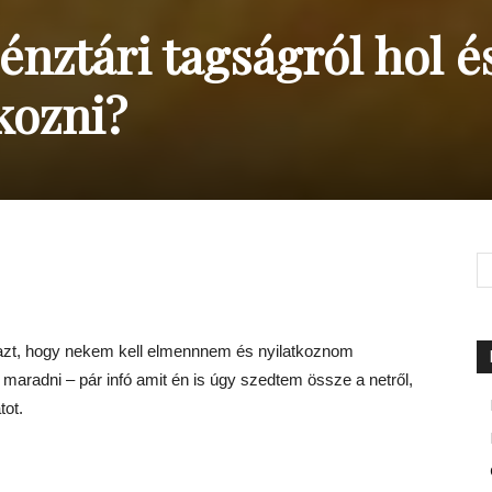
nztári tagságról hol é
kozni?
azt, hogy nekem kell elmennnem és nyilatkoznom
aradni – pár infó amit én is úgy szedtem össze a netről,
tot.