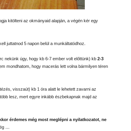
ogja kitölteni az okmányaid alapján, a végén kér egy
kell juttatnod 5 napon belül a munkáltatódhoz.
c nekünk úgy, hogy kb 6-7 ember volt előttünk) kb
2-3
m mondhatom, hogy macerás lett volna bármilyen téren
és, visszaút) kb 1 óra alatt le lehetett zavarni az
s több lesz, mert egyre inkább észbekapnak majd az
kor érdemes még most meglépni a nyilatkozatot, ne
ség …