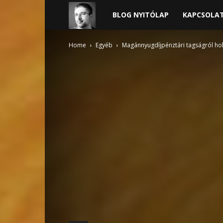
Harder
BLOG NYITÓLAP
KAPCSOLA
blogja
Home
Egyéb
Magánnyugdíjpénztári tagságról hol 