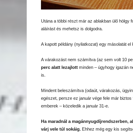
Utána a többi részt már az ablakban ülő hölgy f
aláírást és mehetsz is dolgodra.
A kapott példány (nyilatkozat) egy másolatát el 
A várakozást nem számítva (az sem volt 10 per
perc alatt lezajlott
minden – úgyhogy igazán ne
is.
Mindent beleszámítva (odaút, várakozás, ügyintéz
egészet, persze ez január vége fele már bizto
emberek – közeledik a január 31-e.
Ha maradnál a magánnyugdíjrendszerben, ak
várj vele túl sokáig.
Ehhez még egy kis segít