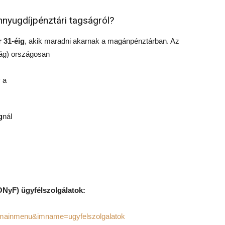
ánnyugdíjpénztári tagságról?
r 31-éig
, akik maradni akarnak a magánpénztárban. Az
ág) országosan
 a
g
nál
ONyF) ügyfélszolgálatok:
n=mainmenu&imname=ugyfelszolgalatok