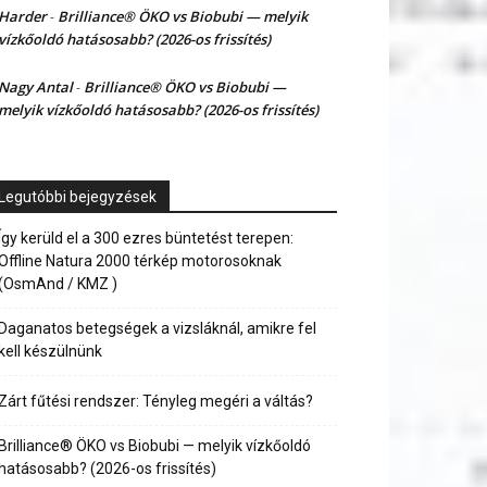
Harder
Brilliance® ÖKO vs Biobubi — melyik
-
vízkőoldó hatásosabb? (2026-os frissítés)
Nagy Antal
Brilliance® ÖKO vs Biobubi —
-
melyik vízkőoldó hatásosabb? (2026-os frissítés)
Legutóbbi bejegyzések
Így kerüld el a 300 ezres büntetést terepen:
Offline Natura 2000 térkép motorosoknak
(OsmAnd / KMZ )
Daganatos betegségek a vizsláknál, amikre fel
kell készülnünk
Zárt fűtési rendszer: Tényleg megéri a váltás?
Brilliance® ÖKO vs Biobubi — melyik vízkőoldó
hatásosabb? (2026-os frissítés)