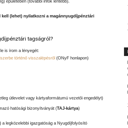
) épületében (további infók lentebb).
 kell (lehet) nyilatkozni a magánnyugdíjpénztári
gdíjpénztári tagságról?
 le is írom a lényegét:
dszerbe történő visszalépésről
(ONyF honlapon)
tleg útlevelet vagy kártyaformátumú vezetői engedélyt)
lmazó hatósági bizonyítványát (
TAJ-kártya
)
 legközelebbi igazgatóság a Nyugdíjfolyósító