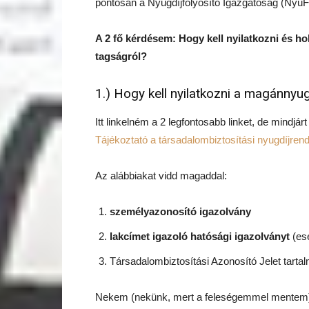
pontosan a Nyugdíjfolyósító Igazgatóság (NyuFIg
A 2 fő kérdésem: Hogy kell nyilatkozni és hol
tagságról?
1.) Hogy kell nyilatkozni a magánnyu
Itt linkelném a 2 legfontosabb linket, de mindjárt
Tájékoztató a társadalombiztosítási nyugdíjren
Az alábbiakat vidd magaddal:
személyazonosító igazolvány
lakcímet igazoló hatósági igazolványt
(ese
Társadalombiztosítási Azonosító Jelet tarta
Nekem (nekünk, mert a feleségemmel mentem) a