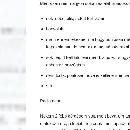
Mert szerintem nagyon sokan az alábbi indokok 
sok időbe telik, sokat kell várni
bonyolult
már nem emlékeznem rá hogy pontosan mik is 
kapcsolatban de nem akar/tud utánakeresni
sok papírt kell kitölteni mert biztos ez is 
ebben az országban
nem tudja, pontosan hova is kellene mennie
stb…
Pedig nem.
Nekem 2 főbb kérdésem volt, mert bevallom anny
emlékszem-e, a többit meg csak mint tapasztal