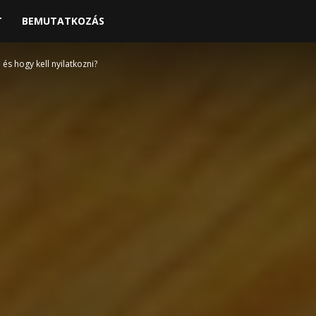
T
BEMUTATKOZÁS
és hogy kell nyilatkozni?