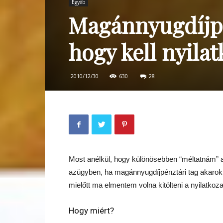
Egyéb
Magánnyugdíjpé
hogy kell nyilat
2010/12/30
630
28
Most anélkül, hogy különösebben “méltatnám” 
azügyben, ha magánnyugdíjpénztári tag akarok m
mielőtt ma elmentem volna kitölteni a nyilatkoza
Hogy miért?