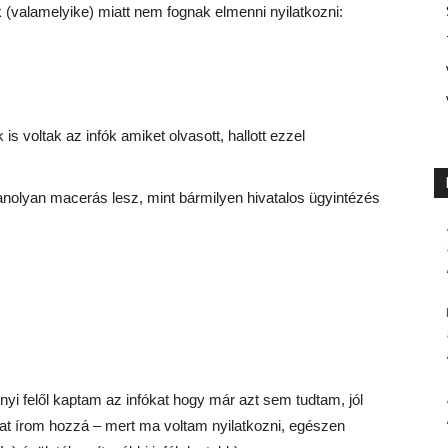
(valamelyike) miatt nem fognak elmenni nyilatkozni:
voltak az infók amiket olvasott, hallott ezzel
ugyanolyan macerás lesz, mint bármilyen hivatalos ügyintézés
i felől kaptam az infókat hogy már azt sem tudtam, jól
at írom hozzá – mert ma voltam nyilatkozni, egészen