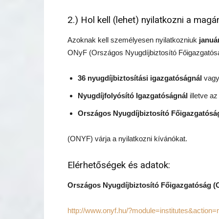
2.) Hol kell (lehet) nyilatkozni a mag
Azoknak kell személyesen nyilatkozniuk
januá
ONyF (Országos Nyugdíjbiztosító Főigazgatós
36 nyugdíjbiztosítási igazgatóságnál
vagy
Nyugdíjfolyósító Igazgatóságnál
illetve az
Országos Nyugdíjbiztosító Főigazgatósá
(ONYF) várja a nyilatkozni kívánókat.
Elérhetőségek és adatok:
Országos Nyugdíjbiztosító Főigazgatóság (
http://www.onyf.hu/?module=institutes&actio