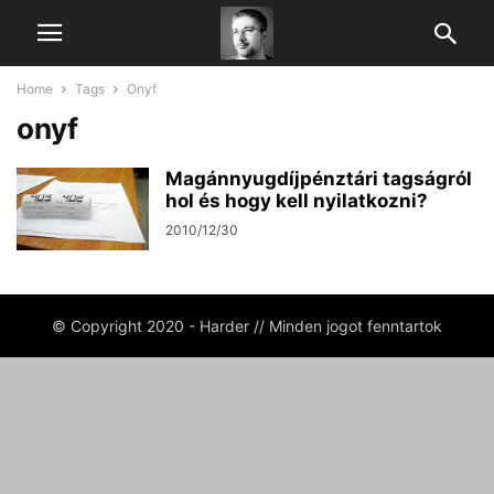
Home
Tags
Onyf
onyf
Magánnyugdíjpénztári tagságról
hol és hogy kell nyilatkozni?
2010/12/30
© Copyright 2020 - Harder // Minden jogot fenntartok