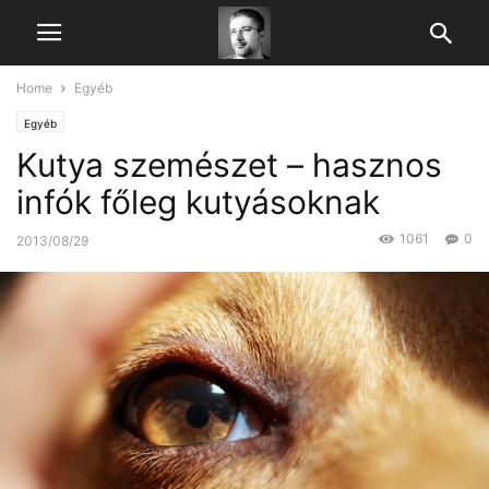
Home
Egyéb
Egyéb
Kutya szemészet – hasznos
infók főleg kutyásoknak
1061
0
2013/08/29