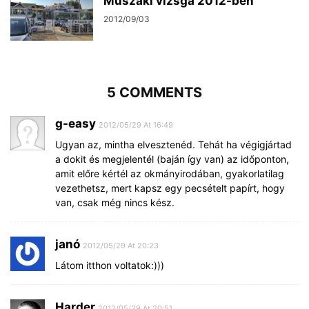
Műszaki vizsga 2012-ben
2012/09/03
5 COMMENTS
g-easy
2012/05/29 At 16:49
Ugyan az, mintha elvesztenéd. Tehát ha végigjártad
a dokit és megjelentél (baján így van) az időponton,
amit előre kértél az okmányirodában, gyakorlatilag
vezethetsz, mert kapsz egy pecsételt papírt, hogy
van, csak még nincs kész.
janó
2012/05/29 At 20:23
Látom itthon voltatok:)))
Harder
2012/05/29 At 20:51