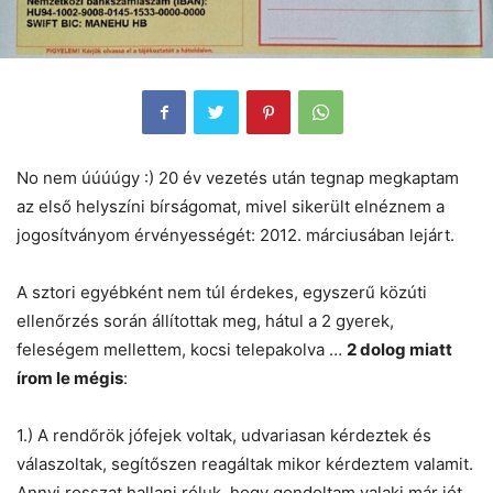
No nem úúúúgy :) 20 év vezetés után tegnap megkaptam
az első helyszíni bírságomat, mivel sikerült elnéznem a
jogosítványom érvényességét: 2012. márciusában lejárt.
A sztori egyébként nem túl érdekes, egyszerű közúti
ellenőrzés során állítottak meg, hátul a 2 gyerek,
feleségem mellettem, kocsi telepakolva …
2 dolog miatt
írom le mégis
:
1.) A rendőrök jófejek voltak, udvariasan kérdeztek és
válaszoltak, segítőszen reagáltak mikor kérdeztem valamit.
Annyi rosszat hallani róluk, hogy gondoltam valaki már jót