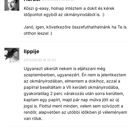
Köszi g-easy, holnap intéztem a dokit és kérek
időpontot egyből az okmányirodából is. :)
Janó, igen, következőre összefuthathatnánk ha Te is
otthon leszel :)
lippije
2012/05/30 At 12:50
Ugyanezt sikerült nekem is eljátszani még
szeptemberben, ugyanezért. Én nem is jelentkeztem
az okmányirodában, elmentem a dokihoz, azzal a
papírral besétáltam a VII kerületi okmányirodába,
gyakorlatilag 2 perc várakozás után sorra kerültem,
kaptam egy papírt, majd pár nap múlva jött az új
jogsi is. Flottul ment minden, velem sem szívózott a
rendőr, alapvetően az utóbbi időkben jó véleményem
van róluk.