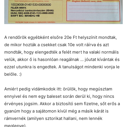
A rendőrök egyébként elsőre 20e Ft helyszínit mondtak,
de mikor hozták a csekket csak 10e volt ráírva és azt
mondták, hogy elengedték a felét mert ha valaki normális
velük, akkor ő is hasonlóan reagálnak … jóutat kívántak és
ezzel utunkra is engedtek. A tanulságot mindenki vonja le
belőle. :)
Amiért pedig vidámkodok itt: örülök, hogy megúsztam
ennyivel és nem egy baleset során derül ki, hogy nincs
érvényes jogsim. Akkor a biztosító sem fizetne, sőt erős a
gyanúm hogy a sajátomon kívül még a másik kárát is
rámvernék (amilyen sztorikat hallani, nem lennék
meglepve).