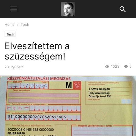
Home
Tech
Tech
Elveszítettem a
szüzességem!
1023
5
2012/05/29