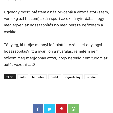
Úgyhogy most intéztem a háziorvosnál a vizsgálatot (szem,
vér, ekg azt hiszem) aztán spuri az okmányirodába, hogy
meglegyen az hosszabbítás no meg persze befizetem a
csekket.
Tényleg, ki tudja: mennyi idő alatt intéződik el egy jogsi
hosszabbítás? Itt a nyár, jön a nyaralás, remélem nem
szívom meg mégjobban azzal, hogy hetekig nem tudom az
autót vezetni … :S
TAGS
autó
büntetés
csekk
jogosítvány
rendőr