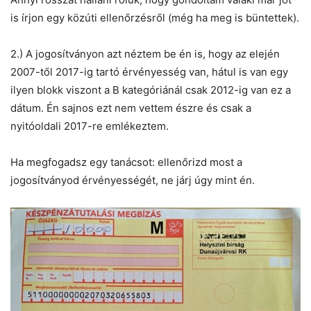
is írjon egy közúti ellenőrzésről (még ha meg is büntettek).
2.) A jogosítványon azt néztem be én is, hogy az elején
2007-től 2017-ig tartó érvényesség van, hátul is van egy
ilyen blokk viszont a B kategóriánál csak 2012-ig van ez a
dátum. Én sajnos ezt nem vettem észre és csak a
nyitóoldali 2017-re emlékeztem.
Ha megfogadsz egy tanácsot: ellenőrizd most a
jogosítványod érvényességét, ne járj úgy mint én.