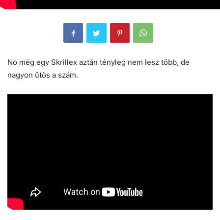
No még egy Skrillex aztán tényleg nem lesz több, de
nagyon ütős a szám.