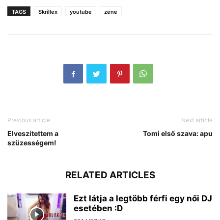
TAGS
Skrillex
youtube
zene
Previous article
Next article
Elveszítettem a
Tomi első szava: apu
szüzességem!
RELATED ARTICLES
Ezt látja a legtöbb férfi egy női DJ
esetében :D