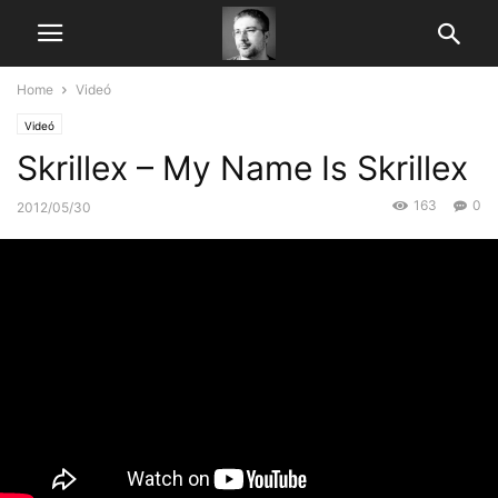
Home
Videó
Videó
Skrillex – My Name Is Skrillex
163
0
2012/05/30