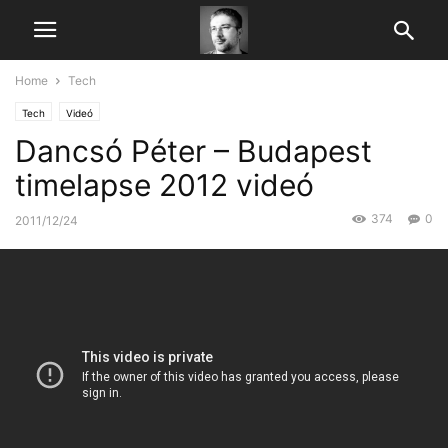
Home
Tech
Tech
Videó
Dancsó Péter – Budapest
timelapse 2012 videó
374
0
2011/12/24