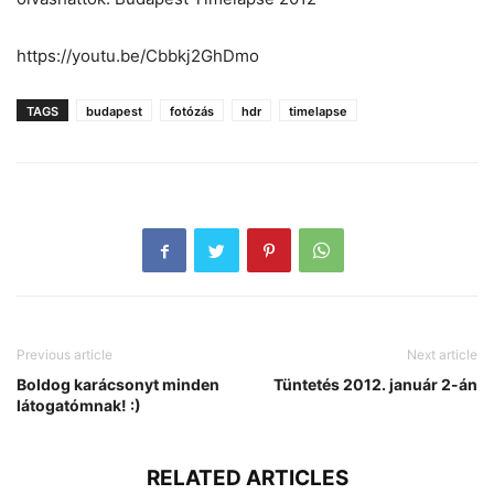
https://youtu.be/Cbbkj2GhDmo
TAGS
budapest
fotózás
hdr
timelapse
Previous article
Next article
Boldog karácsonyt minden
Tüntetés 2012. január 2-án
látogatómnak! :)
RELATED ARTICLES