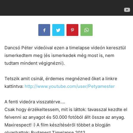
Dancsó Péter videóival ezen a timelapse videón keresztül
ismerkedtem meg (és ismerkedek még most is, nem
tudtam mindent végignézni).
Tetszik amit csinál, érdemes megnézned őket a linkre
kattintva:
http://www.youtube.com/user/Petyamester
A fenti videóra visszatérve….
Csak hogy érzékeltessem, mit is láttok: tavasszal kezdte el
felvenni az anyagot és 50.000 fotóból állt össze az anyag.
Maxirespect! :) A film készítéséről többet a blogján
olvashattok: Budapest Timelapse 2012