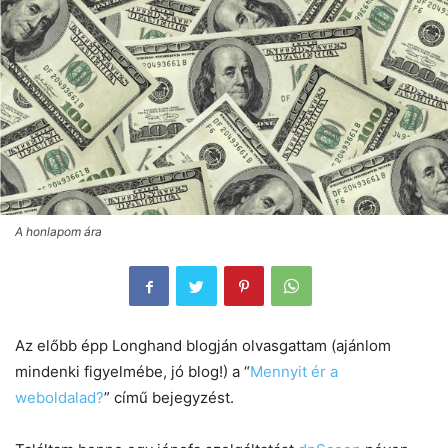
A honlapom ára
Az előbb épp Longhand blogján olvasgattam (ajánlom
mindenki figyelmébe, jó blog!) a “
Mennyit ér a
weboldalad?
” című bejegyzést.