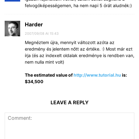
felvogóképességemen, ha nem napi 5 órát aludnék:)
Harder
2007/09/08 At 15:43
Megnéztem újra, mennyit változott azóta az
eredmény és jelentem nőtt az értéke. :) Most már ezt
írja (és az indexelt oldalak eredménye is rendben van,
nem nulla mint volt)
The estimated value of
http://www.tutorial.hu
is:
$34,500
LEAVE A REPLY