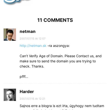
11 COMMENTS
netman
2007/07/15 At 12:07
http://netman.sk
-ra aszongya:
Can’t Verify Age of Domain. Please Contact us, and
make sure to send the domain you are trying to
check. Thanks.
pfff…
Harder
2007/07/15 At 12:21
Sajnos erre a blogra is ezt írta, úgyhogy nem tudtam