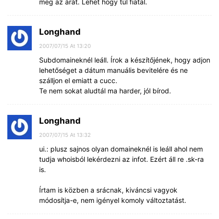
meg az árát. Lehet hogy túl fiatal.
Longhand
2007/07/15 At 13:20
Subdomaineknél leáll. Írok a készítőjének, hogy adjon
lehetőséget a dátum manuális bevitelére és ne
szálljon el emiatt a cucc.
Te nem sokat aludtál ma harder, jól bírod.
Longhand
2007/07/15 At 13:32
ui.: plusz sajnos olyan domaineknél is leáll ahol nem
tudja whoisból lekérdezni az infot. Ezért áll re .sk-ra
is.
Írtam is közben a srácnak, kiváncsi vagyok
módosítja-e, nem igényel komoly változtatást.