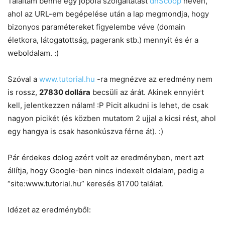
Találtam benne egy jópofa szolgáltatást
dnScoop
néven,
ahol az URL-em begépelése után a lap megmondja, hogy
bizonyos paramétereket figyelembe véve (domain
életkora, látogatottság, pagerank stb.) mennyit és ér a
weboldalam. :)
Szóval a
www.tutorial.hu
-ra megnézve az eredmény nem
is rossz,
27830 dollára
becsüli az árát. Akinek ennyiért
kell, jelentkezzen nálam! :P Picit alkudni is lehet, de csak
nagyon picikét (és közben mutatom 2 ujjal a kicsi rést, ahol
egy hangya is csak hasonkúszva férne át). :)
Pár érdekes dolog azért volt az eredményben, mert azt
állítja, hogy Google-ben nincs indexelt oldalam, pedig a
“site:www.tutorial.hu” keresés 81700 találat.
Idézet az eredményből: