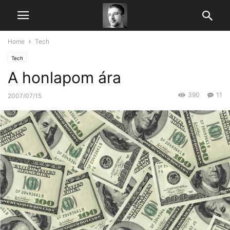
Home
Tech
Tech
A honlapom ára
390
11
2007/07/15