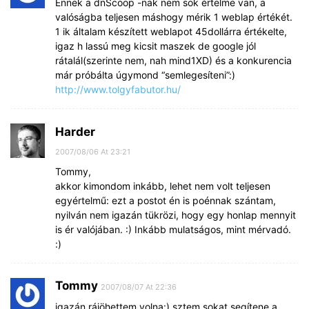
Ennek a dnScoop -nak nem sok értelme van, a
valóságba teljesen máshogy mérik 1 weblap értékét.
1 ik általam készített weblapot 45dollárra értékelte,
igaz h lassú meg kicsit maszek de google jól
rátalál(szerinte nem, nah mind1XD) és a konkurencia
már próbálta úgymond “semlegesíteni”:)
http://www.tolgyfabutor.hu/
Harder
2007/08/06 At 23:21
Tommy,
akkor kimondom inkább, lehet nem volt teljesen
egyértelmű: ezt a postot én is poénnak szántam,
nyilván nem igazán tükrözi, hogy egy honlap mennyit
is ér valójában. :) Inkább mulatságos, mint mérvadó.
:)
Tommy
2007/08/07 At 22:36
igazán rájöhettem volna:) sztem sokat segítene a