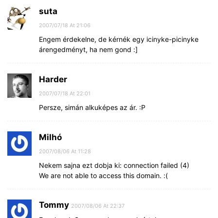
suta
2007/07/18 At 21:06
Engem érdekelne, de kérnék egy icinyke-picinyke
árengedményt, ha nem gond :]
Harder
2007/07/18 At 22:01
Persze, simán alkuképes az ár. :P
Milhó
2007/08/06 At 11:28
Nekem sajna ezt dobja ki: connection failed (4)
We are not able to access this domain. :(
Tommy
2007/08/06 At 22:37