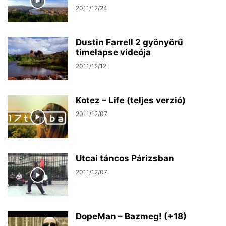
2011/12/24
Dustin Farrell 2 gyönyörű
timelapse videója
2011/12/12
Kotez – Life (teljes verzió)
2011/12/07
Utcai táncos Párizsban
2011/12/07
DopeMan – Bazmeg! (+18)