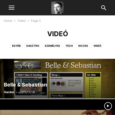
Home
Videó
Page 2
VIDEÓ
EGYÉB
GASZTRO
SZEMÉLYES
TECH
VICCES
VIDEÓ
Belle & Sebastian
Harder
-
2011/11/18