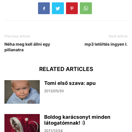
Previous article
Next article
Néha meg kell állni egy
mp3 letöltés ingyen I.
pillanatra
RELATED ARTICLES
Tomi első szava: apu
2012/05/30
Boldog karácsonyt minden
látogatómnak! :)
2011/12/24