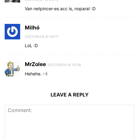
Van netpincer-es acc is, nopara! :D
Milhó
2007/06/28 At 09:17
LoL :D
MrZolee
2007/09/04 At 10:08
Hehehe. :-)
LEAVE A REPLY