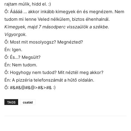
rajtam múlik, hidd el. :)
Ő: Ááááá … akkor inkább kimegyek én és megnézem. Nem
tudom mi lenne Veled nélkülem, biztos éhenhalnál.
Kimegyek, majd 7 másodperc visszaülök a székbe.
Vigyorgok.
Ő: Most mit mosolyogsz? Megnézted?
Én: Igen.
Ő: És…? Megsült?
Én: Nem tudom.
Ő: Hogyhogy nem tudod? Mit néztél meg akkor?
Én: A pizzéria telefonszámát a hűtő oldalán.
Ő: #&#&@#&@>#&>#& :)
TAGS
család