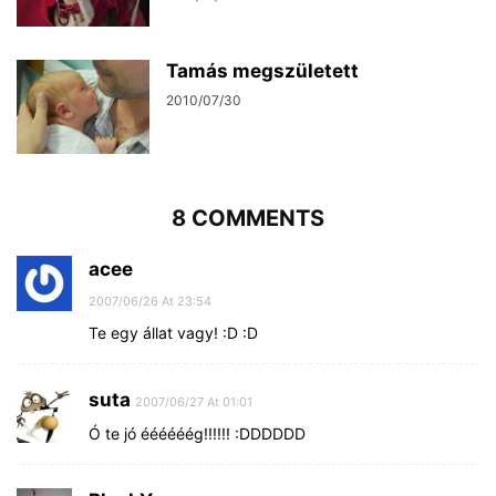
Tamás megszületett
2010/07/30
8 COMMENTS
acee
2007/06/26 At 23:54
Te egy állat vagy! :D :D
suta
2007/06/27 At 01:01
Ó te jó éééééég!!!!!! :DDDDDD