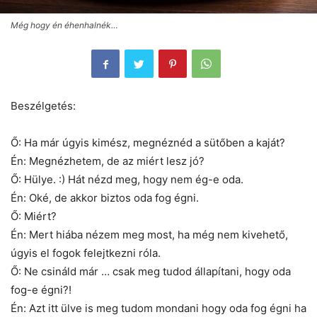
Még hogy én éhenhalnék…
Beszélgetés:
Ő: Ha már úgyis kimész, megnéznéd a sütőben a kaját?
Én: Megnézhetem, de az miért lesz jó?
Ő: Hülye. :) Hát nézd meg, hogy nem ég-e oda.
Én: Oké, de akkor biztos oda fog égni.
Ő: Miért?
Én: Mert hiába nézem meg most, ha még nem kivehető,
úgyis el fogok felejtkezni róla.
Ő: Ne csináld már … csak meg tudod állapítani, hogy oda
fog-e égni?!
Én: Azt itt ülve is meg tudom mondani hogy oda fog égni ha