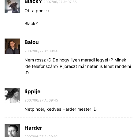
BlackY
2007/06/27 At 07:35
Ott a pont :)
BlackY
Balou
2007/06/27 At 09:14
Nem rossz :D De hogy ilyen maradi legyél :P Minek
ide telefonszám?:P jórészt már neten is lehet rendelni
:D
lippije
2007/06/27 At 09:45
Netpincér, kedves Harder mester :D
Harder
2007/06/27 At 20:10