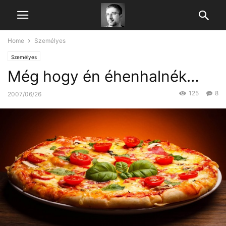
Home
Személyes
Személyes
Még hogy én éhenhalnék…
125
8
2007/06/26