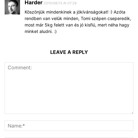
Harder
2010/08/13 At 07:26
Köszönjük mindenkinek a jókívánságokat! :) Azóta
rendben van velük minden, Tomi szépen cseperedik,
most már 5kg felett van és jó kisfiú, mert néha hagy
minket aludni. :)
LEAVE A REPLY