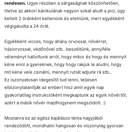
rendesen.
Ugye részben a sárgaságnak köszönhetően,
illetve az akkori kánikulának nagyon sokat aludt a pici, úgy
kellett 2 óránként keltenünk és etetnünk, mert egyébként
végigaludta a 24 órát.
Egyébként vicces, hogy ahány orvossal, nővérrel,
háziorvossal, védőnővel stb.. beszéltünk, annyiféle
véleményt hallottunk arról, hogy mikor és hogy és mennyit
kéne enni a gyereknek, hogy hogy rakjuk le aludni, hogy
mit kéne vele csinálni, mennyit ruhát adjunk rá stb…
Ez iszonyatosan idegesítő tud lenni, teljesen
elbizonytalanítják az embert hisz amit egyik nap
gyakorlatilag instrukcióként megkaptunk az egyik nővértől,
azért a másik nővér majdhogynem megszidott. :)
Mostanra ez az egész kajálásos téma nagyjából
rendeződött, mondhatni hangosan és viszonylag gyorsan