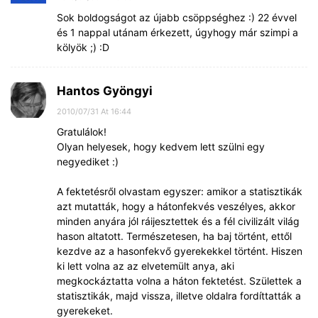
Sok boldogságot az újabb csöppséghez :) 22 évvel
és 1 nappal utánam érkezett, úgyhogy már szimpi a
kölyök ;) :D
Hantos Gyöngyi
2010/07/31 At 16:44
Gratulálok!
Olyan helyesek, hogy kedvem lett szülni egy
negyediket :)
A fektetésről olvastam egyszer: amikor a statisztikák
azt mutatták, hogy a hátonfekvés veszélyes, akkor
minden anyára jól ráijesztettek és a fél civilizált világ
hason altatott. Természetesen, ha baj történt, ettől
kezdve az a hasonfekvő gyerekekkel történt. Hiszen
ki lett volna az az elvetemült anya, aki
megkockáztatta volna a háton fektetést. Születtek a
statisztikák, majd vissza, illetve oldalra fordíttatták a
gyerekeket.