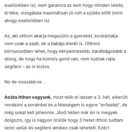
esetünkben is), nem garancia az sem hogy minden lelete,
értéke, vizsgálata maximálisan jó volt a szülés előtt (mint
ahogy esetünkben is).
Az, aki otthon akarja megszülni a gyerekét, kockáztatja
nem csak a saját, de a babája életét is. Otthoni
környezetben lehet, hogy kényelmesebb, barátságosabb a
dolog, de hogy ha komoly gond van, nem tudnak rajta
segíteni – az is biztos.
No de visszatérve …
Azóta itthon vagyunk
, most telik el lassan a 3. hét, sikerült
rendezni a sorainkat és a feleségem is egyre “erősebb”, de
még sokat kell pihennie. Jövő héten már én is megyek
dolgozni, így is nagyon örülök hogy 3 hetet itthon tudtam
lenni velük és segíteni amiben csak lehetett. Ezért