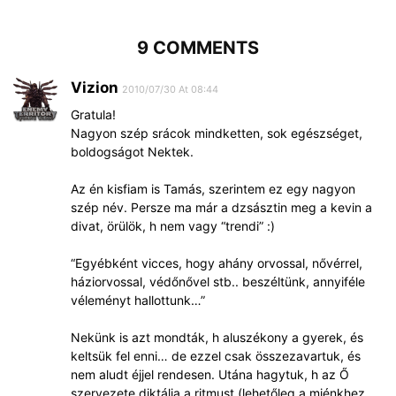
9 COMMENTS
Vizion
2010/07/30 At 08:44
Gratula!
Nagyon szép srácok mindketten, sok egészséget,
boldogságot Nektek.
Az én kisfiam is Tamás, szerintem ez egy nagyon
szép név. Persze ma már a dzsásztin meg a kevin a
divat, örülök, h nem vagy “trendi” :)
“Egyébként vicces, hogy ahány orvossal, nővérrel,
háziorvossal, védőnővel stb.. beszéltünk, annyiféle
véleményt hallottunk…”
Nekünk is azt mondták, h aluszékony a gyerek, és
keltsük fel enni… de ezzel csak összezavartuk, és
nem aludt éjjel rendesen. Utána hagytuk, h az Ő
szervezete diktálja a ritmust (lehetőleg a miénkhez