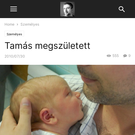
Home
Személyes
Személyes
Tamás megszületett
555
9
2010/07/30