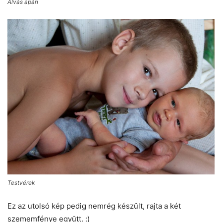
Alvás apán
Testvérek
Ez az utolsó kép pedig nemrég készült, rajta a két
szememfénye együtt. :)