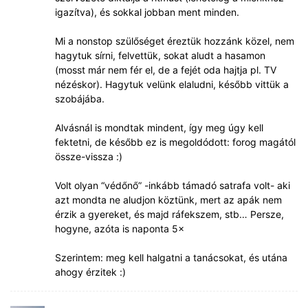
igazítva), és sokkal jobban ment minden.
Mi a nonstop szülőséget éreztük hozzánk közel, nem
hagytuk sírni, felvettük, sokat aludt a hasamon
(mosst már nem fér el, de a fejét oda hajtja pl. TV
nézéskor). Hagytuk velünk elaludni, később vittük a
szobájába.
Alvásnál is mondtak mindent, így meg úgy kell
fektetni, de később ez is megoldódott: forog magától
össze-vissza :)
Volt olyan “védőnő” -inkább támadó satrafa volt- aki
azt mondta ne aludjon köztünk, mert az apák nem
érzik a gyereket, és majd ráfekszem, stb… Persze,
hogyne, azóta is naponta 5×
Szerintem: meg kell halgatni a tanácsokat, és utána
ahogy érzitek :)