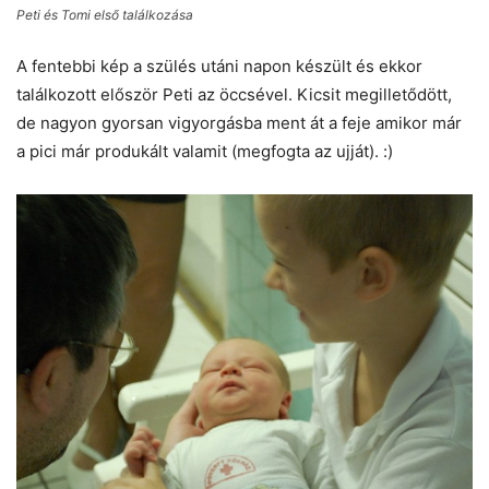
Peti és Tomi első találkozása
A fentebbi kép a szülés utáni napon készült és ekkor
találkozott először Peti az öccsével. Kicsit megilletődött,
de nagyon gyorsan vigyorgásba ment át a feje amikor már
a pici már produkált valamit (megfogta az ujját). :)