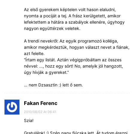
Az első gyerekem képtelen volt hason elaludni,
nyomta a pociját a tej. A frász kerülgetett, amikor
lefektettem a hátára a szabályok ellenére, úgyhogy
nagyon együttérzek veletek.
A trendi nevekről: Az egyik programozó kolléga,
amikor megkérdeztük, hogyan választ nevet a fiának,
azt felelte.
“Írtam egy listát. Aztán végigpróbáltam az összes
névvel: …, hozz egy sört! No, amelyik jól hangzott,
úgy hívják a gyereket.”
… nem Dzsasztin :) lett ő sem.
Fakan Ferenc
2010/08/02 At 06:41
Szia!
Gratulálok! :) Szép nagy fiúcska lett. Át tudom érezni