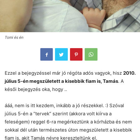
Tomi és én
Ezzel a bejegyzéssel már jó régóta adós vagyok, hisz
2010.
július 5-én megszületett a kisebbik fiam is, Tamás
. A
késői bejegyzés oka, hogy ..
ááá, nem is itt kezdem, inkább a jó részekkel. :) Szóval
július 5-én a “tervek” szerint (akkora volt kiírva a
feleségem) reggel 6-ra megérkeztünk a kórházba és nem
sokkal dél után természetes úton megszületett a kisebbik
fiam is, akit Tamás névre kereszteltünk el.