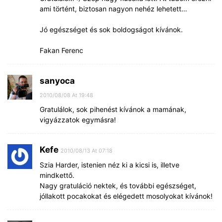
ami történt, biztosan nagyon nehéz lehetett…
Jó egészséget és sok boldogságot kívánok.
Fakan Ferenc
sanyoca
2010/08/08 At 19:48
Gratulálok, sok pihenést kívánok a mamának,
vigyázzatok egymásra!
Kefe
2010/08/13 At 07:18
Szia Harder, istenien néz ki a kicsi is, illetve
mindkettő.
Nagy gratuláció nektek, és további egészséget,
jóllakott pocakokat és elégedett mosolyokat kívánok!