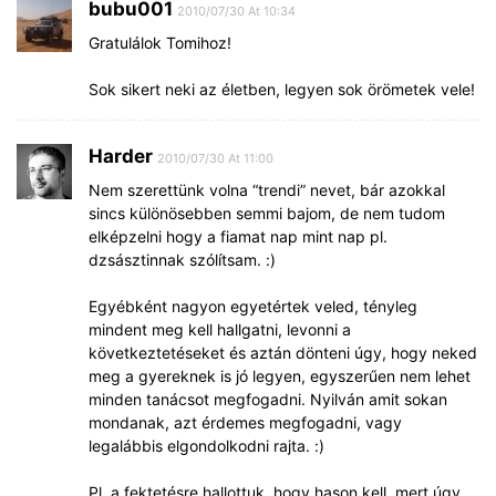
bubu001
2010/07/30 At 10:34
Gratulálok Tomihoz!
Sok sikert neki az életben, legyen sok örömetek vele!
Harder
2010/07/30 At 11:00
Nem szerettünk volna “trendi” nevet, bár azokkal
sincs különösebben semmi bajom, de nem tudom
elképzelni hogy a fiamat nap mint nap pl.
dzsásztinnak szólítsam. :)
Egyébként nagyon egyetértek veled, tényleg
mindent meg kell hallgatni, levonni a
következtetéseket és aztán dönteni úgy, hogy neked
meg a gyereknek is jó legyen, egyszerűen nem lehet
minden tanácsot megfogadni. Nyilván amit sokan
mondanak, azt érdemes megfogadni, vagy
legalábbis elgondolkodni rajta. :)
Pl. a fektetésre hallottuk, hogy hason kell, mert úgy