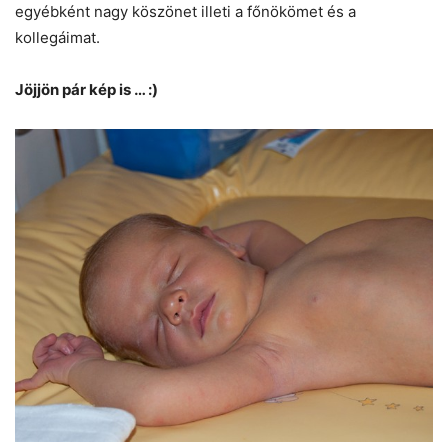
egyébként nagy köszönet illeti a főnökömet és a
kollegáimat.
Jöjjön pár kép is … :)