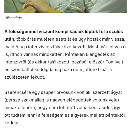
Ujjszorítás
A feleségemnél viszont komplikációk léptek fel a szülés
után
, több órás műtéten esett át és úgy hozták már vissza,
majd 5 nap intenzív osztály következett. Most már jól van ő
is, itthon vannak mindketten. Pénteken kiengedték az
intenzívről (és ekkor találkozott igazából először Tomival)
és szombattól keddig (amíg haza nem jöttünk) már a
szülészeten feküdt.
Szerencsére egy szuper orvosunk volt aki szerzett ágyat
(persze szakmailag is nagyon elégedettek voltunk vele)
annak ellenére, hogy nem lehetett volna bent aludni, így
ott tudtam lenni a feleségem és a gyerek mellett péntektől
keddig.