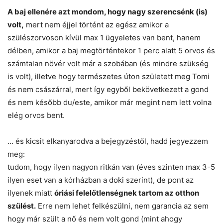
A baj ellenére azt mondom, hogy nagy szerencsénk (is)
volt,
mert nem éjjel történt az egész amikor a
szülészorvoson kívül max 1 ügyeletes van bent, hanem
délben, amikor a baj megtörténtekor 1 perc alatt 5 orvos és
számtalan növér volt már a szobában (és mindre szükség
is volt), illetve hogy természetes úton született meg Tomi
és nem császárral, mert így egyből bekövetkezett a gond
és nem később du/este, amikor már megint nem lett volna
elég orvos bent.
… és kicsit elkanyarodva a bejegyzéstől, hadd jegyezzem
meg:
tudom, hogy ilyen nagyon ritkán van (éves szinten max 3-5
ilyen eset van a kórházban a doki szerint), de pont az
ilyenek miatt
óriási felelőtlenségnek tartom az otthon
szülést.
Erre nem lehet felkészülni, nem garancia az sem
hogy már szült a nő és nem volt gond (mint ahogy