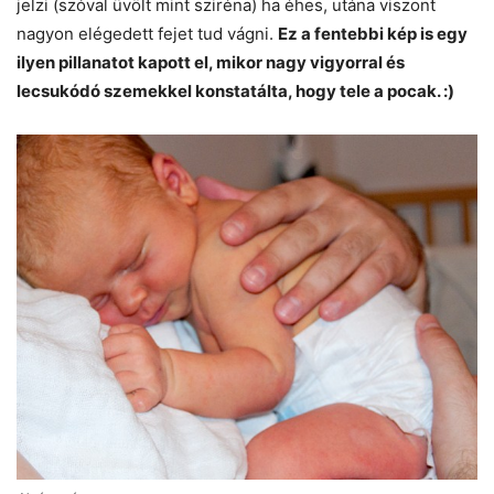
jelzi (szóval üvölt mint sziréna) ha éhes, utána viszont
nagyon elégedett fejet tud vágni.
Ez a fentebbi kép is egy
ilyen pillanatot kapott el, mikor nagy vigyorral és
lecsukódó szemekkel konstatálta, hogy tele a pocak. :)