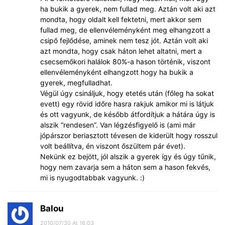
ha bukik a gyerek, nem fullad meg. Aztán volt aki azt
mondta, hogy oldalt kell fektetni, mert akkor sem
fullad meg, de ellenvéleményként meg elhangzott a
csipő fejlődése, aminek nem tesz jót. Aztán volt aki
azt mondta, hogy csak háton lehet altatni, mert a
csecsemőkori halálok 80%-a hason történik, viszont
ellenvéleményként elhangzott hogy ha bukik a
gyerek, megfulladhat.
Végül úgy csináljuk, hogy etetés után (főleg ha sokat
evett) egy rövid időre hasra rakjuk amikor mi is látjuk
és ott vagyunk, de később átfordítjuk a hátára úgy is
alszik “rendesen”. Van légzésfigyelő is (ami már
jópárszor beriasztott tévesen de kiderült hogy rosszul
volt beállítva, én viszont őszültem pár évet).
Nekünk ez bejött, jól alszik a gyerek így és úgy tűnik,
hogy nem zavarja sem a háton sem a hason fekvés,
mi is nyugodtabbak vagyunk. :)
Balou
2010/07/30 At 16:03