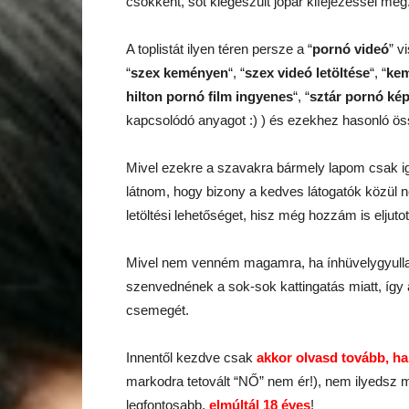
csökkent, sőt kiegészült jópár kifejezéssel még
A toplistát ilyen téren persze a “
pornó videó
” v
“
szex keményen
“, “
szex videó letöltése
“, “
kem
hilton pornó film ingyenes
“, “
sztár pornó ké
kapcsolódó anyagot :) ) és ezekhez hasonló ö
Mivel ezekre a szavakra bármely lapom csak igen-
látnom, hogy bizony a kedves látogatók közül 
letöltési lehetőséget, hisz még hozzám is eljutot
Mivel nem venném magamra, ha ínhüvelygyulla
szenvednének a sok-sok kattingatás miatt, így ál
csemegét.
Innentől kezdve csak
akkor olvasd tovább, ha
markodra tetovált “NŐ” nem ér!), nem ilyedsz m
legfontosabb,
elmúltál 18 éves
!