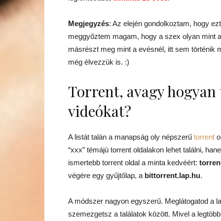
Megjegyzés
: Az elején gondolkoztam, hogy ez
meggyőztem magam, hogy a szex olyan mint a k
másrészt meg mint a evésnél, itt sem történik
még élvezzük is. :)
Torrent, avagy hogyan t
videókat?
A listát talán a manapság oly népszerű
torrent
o
“xxx” témájú torrent oldalakon lehet találni, ha
ismertebb torrent oldal a minta kedvéért:
torre
végére egy gyűjtőlap, a
bittorrent.lap.hu
.
A módszer nagyon egyszerű. Meglátogatod a lapo
szemezgetsz a találatok között. Mivel a legtöbb e