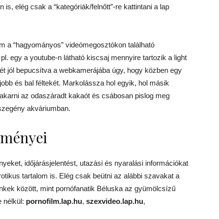
 is, elég csak a “kategóriák/felnőtt”-re kattintani a lap
etem a “hagyományos” videómegosztókon található
l. egy a youtube-n látható kiscsaj mennyire tartozik a light
gét jól bepucsítva a webkamerájába úgy, hogy közben egy
obb és bal féltekét. Markolássza hol egyik, hol másik
evakarni az odaszáradt kakaót és csábosan pislog meg
nszegény akváriumban.
eményei
yeket, időjárásjelentést, utazási és nyaralási információkat
erotikus tartalom is. Elég csak beütni az alábbi szavakat a
inkek között, mint pornófanatik Béluska az gyümölcsízű
e nélkül:
pornofilm.lap.hu
,
szexvideo.lap.hu
,