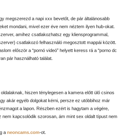
ogy megszerezd a napi xxx bevetőt, de pár általánosabb
eket mondani, mivel ezer éve nem néztem ilyen hub-okat.
 szerver, amihez csatlakozhatsz egy kliensprogrammal,
szerver) csatlakozó felhasználó megosztott mappái között.
slom először a “pornó videó” helyett keress rá a “porno dc
an pár használható találat.
oldalaknak, hiszen ténylegesen a kamera előtt ülő csinos
vagy akár egyéb dolgokat kérni, persze ez utóbbihoz már
énzmagot a lapon. Részben ezért is hagytam a végére,
 nem kapcsolódik szorosan, ám mint sex oldalt típust nem
eg a
neoncams.com
-ot.