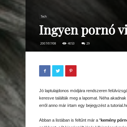
Tech
Ingyen pornó v
2007/07/08
4053
29
Jó laptulajdonos módjára rendszeren felülvizsg
keresve találták meg a lapomat. Néha akadnak 
erről anno már írtam egy bejegyzést a tutorial.h
Abban a listában is feltűnt már a “
kemény pórn