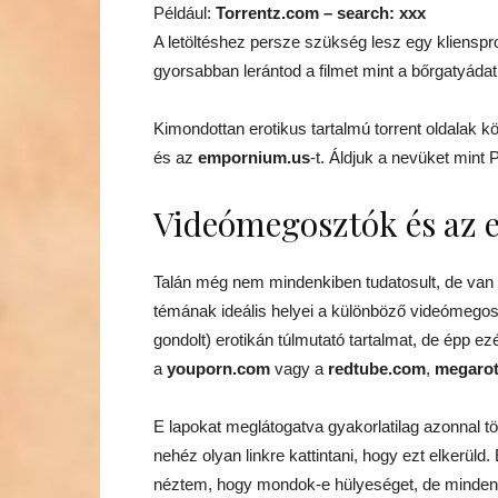
Például:
Torrentz.com – search: xxx
A letöltéshez persze szükség lesz egy kliensp
gyorsabban lerántod a filmet mint a bőrgatyádat
Kimondottan erotikus tartalmú torrent oldalak
és az
empornium.us
-t. Áldjuk a nevüket min
Videómegosztók és az e
Talán még nem mindenkiben tudatosult, de van éle
témának ideális helyei a különböző videómegosz
gondolt) erotikán túlmutató tartalmat, de épp ez
a
youporn.com
vagy a
redtube.com
,
megarot
E lapokat meglátogatva gyakorlatilag azonnal t
nehéz olyan linkre kattintani, hogy ezt elkerü
néztem, hogy mondok-e hülyeséget, de mindenfé