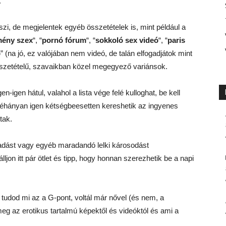
.
iszi, de megjelentek egyéb összetételek is, mint például a
ény szex
“, “
pornó fórum
“, “
sokkoló sex videó
“, “
paris
p
” (na jó, ez valójában nem videó, de talán elfogadjátok mint
sszetételű, szavaikban közel megegyező variánsok.
igen hátul, valahol a lista vége felé kulloghat, be kell
néhányan igen kétségbeesetten kereshetik az ingyenes
tak.
dást vagy egyéb maradandó lelki károsodást
ljon itt pár ötlet és tipp, hogy honnan szerezhetik be a napi
tudod mi az a G-pont, voltál már nővel (és nem, a
eg az erotikus tartalmú képektől és videóktól és ami a