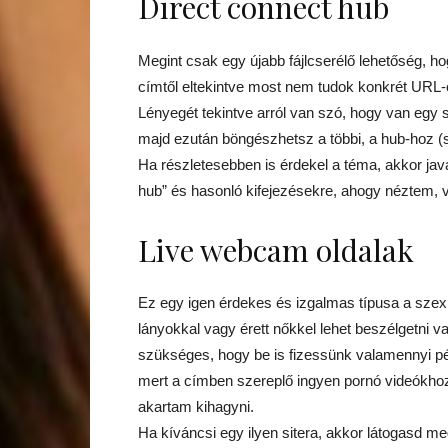
Direct connect hub
Megint csak egy újabb fájlcserélő lehetőség, h
címtől eltekintve most nem tudok konkrét URL-
Lényegét tekintve arról van szó, hogy van egy
majd ezután böngészhetsz a többi, a hub-hoz (
Ha részletesebben is érdekel a téma, akkor java
hub” és hasonló kifejezésekre, ahogy néztem, v
Live webcam oldalak
Ez egy igen érdekes és izgalmas típusa a szex 
lányokkal vagy érett nőkkel lehet beszélgetni 
szükséges, hogy be is fizessünk valamennyi p
mert a címben szereplő ingyen pornó videókhoz
akartam kihagyni.
Ha kíváncsi egy ilyen sitera, akkor látogasd m