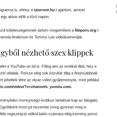
rogramra is, ehhez a
utorrent.hu
-t ajánlom, amivel
 egy aktus előtt a tűző napon.
 közül kötelességemnek tartom megemlíteni a
fileporn.org
-t
t Pamela Anderson és Tommy Lee videókameráját.
gyből nézhető szex klippek
t a YouTube-on túl is. Főleg ami az erotikát illeti, hisz e
tó oldalak. Persze elég sok közülük tiltja a finom(abbnak
ért jöhettek létre az olyan videó gyűjtemények, mint például
ic.com/video/?c=channels
,
yuvutu.com
.
öménytelen mennyiségű erotikus tartalmat kap az látogató,
ld. Egyébként most jut eszembe (meg gyorsan meg is
le regisztráció nélkül bárki számára elég kemény pornó