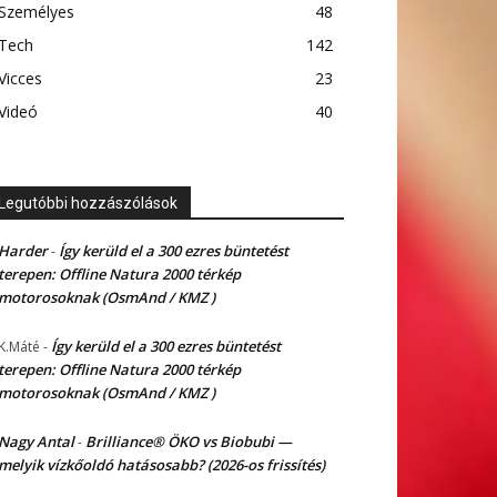
Személyes
48
Tech
142
Vicces
23
Videó
40
Legutóbbi hozzászólások
Harder
Így kerüld el a 300 ezres büntetést
-
terepen: Offline Natura 2000 térkép
motorosoknak (OsmAnd / KMZ )
Így kerüld el a 300 ezres büntetést
K.Máté
-
terepen: Offline Natura 2000 térkép
motorosoknak (OsmAnd / KMZ )
Nagy Antal
Brilliance® ÖKO vs Biobubi —
-
melyik vízkőoldó hatásosabb? (2026-os frissítés)