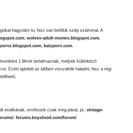
logokat hagynám ki, hisz van belőlük szép számmal. A
logspot.com
,
wolves-adult-movies.blogspot.com
,
ipornx.blogspot.com
,
katzporn.com
.
senként 1 filmet tartalmaznak, melyek különböző
e. Ezért ajánlott az időben visszafelé haladni, hisz a régi
tölthető.
edt erotikának, említsünk csak meg párat, pl.:
vintage-
orums/
,
forums.boysfood.com/forum/