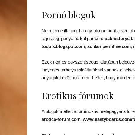
Pornó blogok
Nem lenne illendő, ha egy blogon pont a sex b
teljesség igénye nélkül pár cím:
pablostorys.b
toquix.blogspot.com
,
schlampenfilme.com
,
Ezek nemes egyszerűséggel általában bejegyzé
ingyenes tárhelyszolgáltatóknál vannak elhelyezv
anyagok között már nem biztos, hogy minden le
Erotikus fórumok
A blogok mellett a fórumok is melegágyai a füll
erotica-forum.com
,
www.nastyboards.com/f