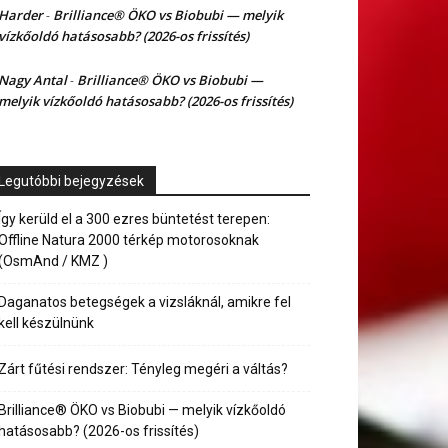
Harder
Brilliance® ÖKO vs Biobubi — melyik
-
vízkőoldó hatásosabb? (2026-os frissítés)
Nagy Antal
Brilliance® ÖKO vs Biobubi —
-
melyik vízkőoldó hatásosabb? (2026-os frissítés)
Legutóbbi bejegyzések
Így kerüld el a 300 ezres büntetést terepen:
Offline Natura 2000 térkép motorosoknak
(OsmAnd / KMZ )
Daganatos betegségek a vizsláknál, amikre fel
kell készülnünk
Zárt fűtési rendszer: Tényleg megéri a váltás?
Brilliance® ÖKO vs Biobubi — melyik vízkőoldó
hatásosabb? (2026-os frissítés)