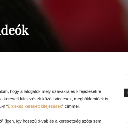
ideók
álom, hogy a látogatók mely szavakra és kifejezésekre
a keresett kifejezések között viccesek, meghökkentőek is,
u-n “
Érdekes keresett kifejezések
” címmel.
ó
” (igen, így hosszú ó-val) és a keresettség azóta sem