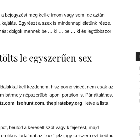
t a bejegyzést meg kell-e írnom vagy sem, de aztán
ajálás. Egyrészt a szex is mindennapi életünk része,
 más: dolgok mennek be … ki … be … ki és legtöbbször
ölts le egyszerűen sex
ldalakkal kell kezdenem, hisz pornó videót nem csak az
nem bármely népszerűbb lapon, portálon is. Pár általános,
ntz.com
,
isohunt.com
,
thepiratebay.org
illetve a lista
t, beütöd a keresett szót vagy kifejezést, majd
rotikus tartalmat az “xxx” jelzi, így célszerű ezt beütni.