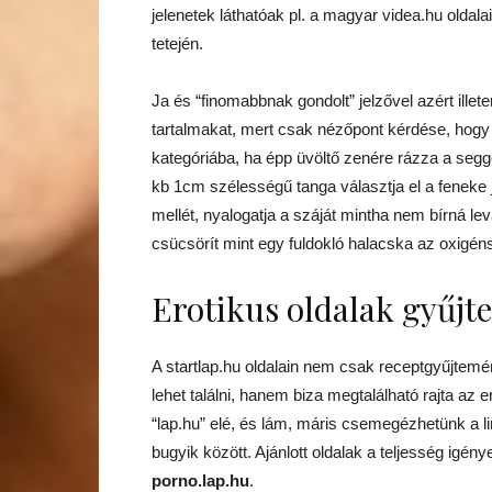
jelenetek láthatóak pl. a magyar videa.hu oldalain
tetején.
Ja és “finomabbnak gondolt” jelzővel azért ill
tartalmakat, mert csak nézőpont kérdése, hogy p
kategóriába, ha épp üvöltő zenére rázza a seg
kb 1cm szélességű tanga választja el a feneke j
mellét, nyalogatja a száját mintha nem bírná l
csücsörít mint egy fuldokló halacska az oxigé
Erotikus oldalak gyűjt
A startlap.hu oldalain nem csak receptgyűjtemén
lehet találni, hanem biza megtalálható rajta az 
“lap.hu” elé, és lám, máris csemegézhetünk a l
bugyik között. Ajánlott oldalak a teljesség igény
porno.lap.hu
.