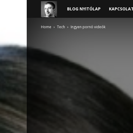
Harder
BLOG NYITÓLAP
KAPCSOLA
blogja
Home
Tech
Ingyen pornó videók