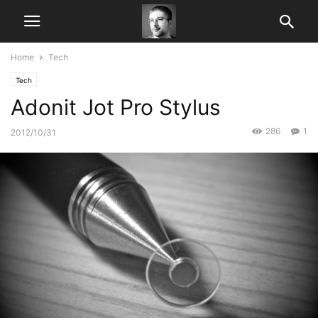
Home
Tech
Tech
Adonit Jot Pro Stylus
286
1
2012/10/31