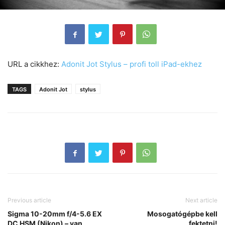
URL a cikkhez:
Adonit Jot Stylus – profi toll iPad-ekhez
TAGS
Adonit Jot
stylus
Previous article
Next article
Sigma 10-20mm f/4-5.6 EX
Mosogatógépbe kell
DC HSM (Nikon) – van
fektetni!