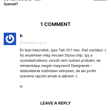
ilyened?
1 COMMENT
h
2013/02/08 At 22:37
Én ilyet használok, igaz Tab 10.1-hez. Első osztályú :)
Az enyémben még nincsen Stylus chip, így a
nyomásérzékeny verziót nem tudtam próbálni, de
mindenképp megéri megvenni! Designerek –
sitebuilderek különösen előnyben, de aki profin
szeretne rajzolni annak is ajánlom :)
H
LEAVE A REPLY