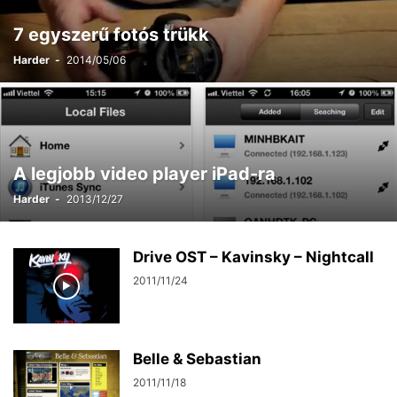
7 egyszerű fotós trükk
Harder
-
2014/05/06
A legjobb video player iPad-ra
Harder
-
2013/12/27
Drive OST – Kavinsky – Nightcall
2011/11/24
Belle & Sebastian
2011/11/18