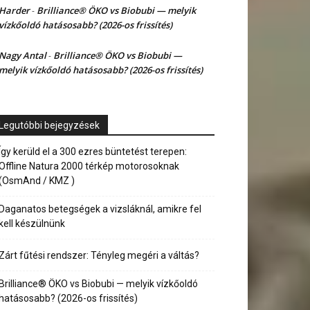
Harder
Brilliance® ÖKO vs Biobubi — melyik
-
vízkőoldó hatásosabb? (2026-os frissítés)
Nagy Antal
Brilliance® ÖKO vs Biobubi —
-
melyik vízkőoldó hatásosabb? (2026-os frissítés)
Legutóbbi bejegyzések
Így kerüld el a 300 ezres büntetést terepen:
Offline Natura 2000 térkép motorosoknak
(OsmAnd / KMZ )
Daganatos betegségek a vizsláknál, amikre fel
kell készülnünk
Zárt fűtési rendszer: Tényleg megéri a váltás?
Brilliance® ÖKO vs Biobubi — melyik vízkőoldó
hatásosabb? (2026-os frissítés)