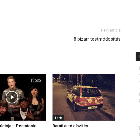
Next article
8 bizarr testmódosítás
Tech
úciója – Pentatonix
Baráti autó díszítés