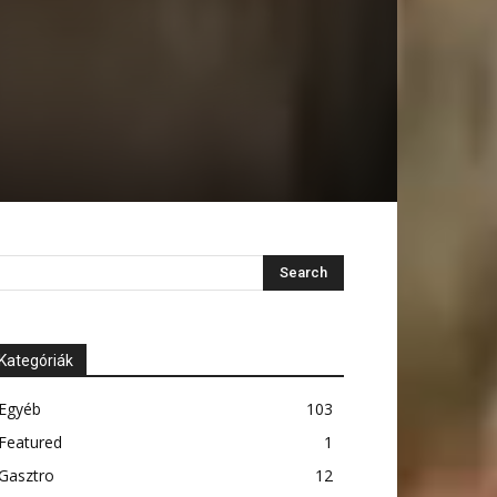
Kategóriák
Egyéb
103
Featured
1
Gasztro
12