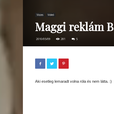
Vicces
Videó
Maggi reklám B
2010/05/09
281
5
Aki esetleg lemaradt volna róla és nem látta. :)