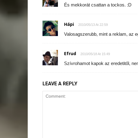
És mekkorát csattan a tockos. :D
Hápi
2010/05/13 At 22:59
Valosagszerubb, mint a reklam, az eg
Efrud
2010/05/18 At 15:49
Szívrohamot kapok az eredetitől, nem
LEAVE A REPLY