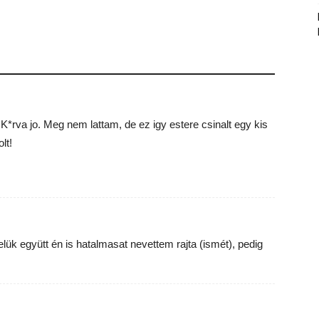
K*rva jo. Meg nem lattam, de ez igy estere csinalt egy kis
lt!
k együtt én is hatalmasat nevettem rajta (ismét), pedig