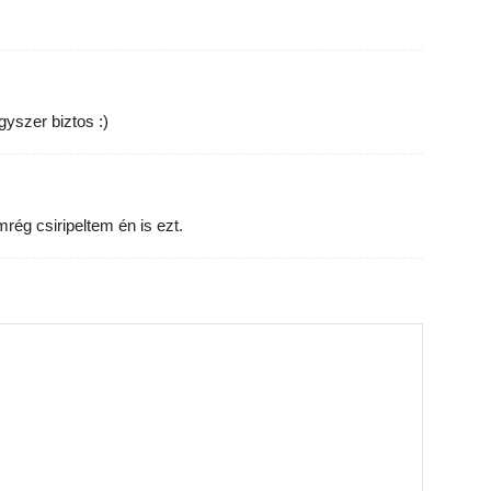
yszer biztos :)
rég csiripeltem én is ezt.