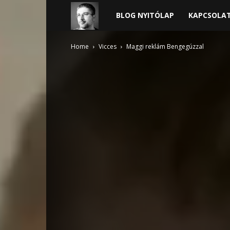
Harder
BLOG NYITÓLAP
KAPCSOLA
blogja
Home
Vicces
Maggi reklám Bengegúzzal