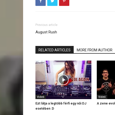
Previous article
August Rush
RELATED ARTICLES
MORE FROM AUTHOR
Videó
Videó
Ezt látja a legtöbb férfi egy női DJ
A zene evol
esetében :D