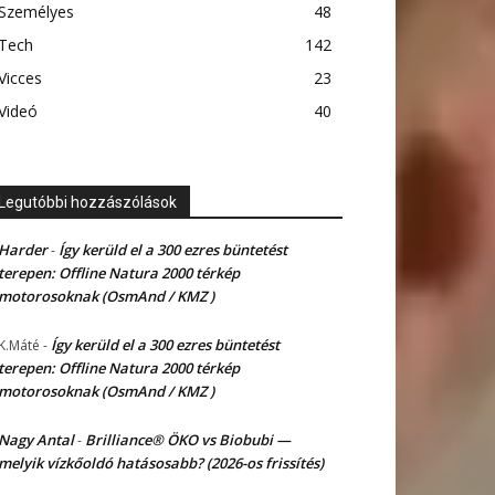
Személyes
48
Tech
142
Vicces
23
Videó
40
Legutóbbi hozzászólások
Harder
Így kerüld el a 300 ezres büntetést
-
terepen: Offline Natura 2000 térkép
motorosoknak (OsmAnd / KMZ )
Így kerüld el a 300 ezres büntetést
K.Máté
-
terepen: Offline Natura 2000 térkép
motorosoknak (OsmAnd / KMZ )
Nagy Antal
Brilliance® ÖKO vs Biobubi —
-
melyik vízkőoldó hatásosabb? (2026-os frissítés)