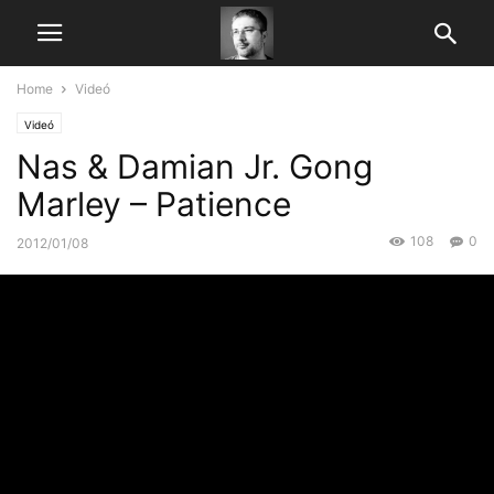
Home
Videó
Videó
Nas & Damian Jr. Gong
Marley – Patience
108
0
2012/01/08