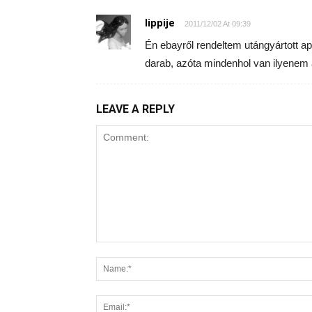
lippije
2011/12/02 At 09:39
Én ebayről rendeltem utángyártott app
darab, azóta mindenhol van ilyenem 
LEAVE A REPLY