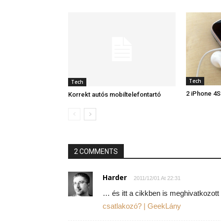
Tech
Tech
2 iPhone 4S
Korrekt autós mobiltelefontartó
2 COMMENTS
Harder
2011/12/01 At 22:31
… és itt a cikkben is meghivatkozott
csatlakozó? | GeekLány