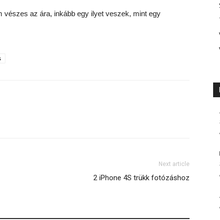
vészes az ára, inkább egy ilyet veszek, mint egy
s
Next article
2 iPhone 4S trükk fotózáshoz