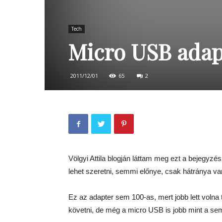
Tech
Micro USB adap
2011/12/01
65
2
Völgyi Attila blogján láttam meg ezt a bejegyzés
lehet szeretni, semmi előnye, csak hátránya v
Ez az adapter sem 100-as, mert jobb lett volna t
követni, de még a micro USB is jobb mint a se