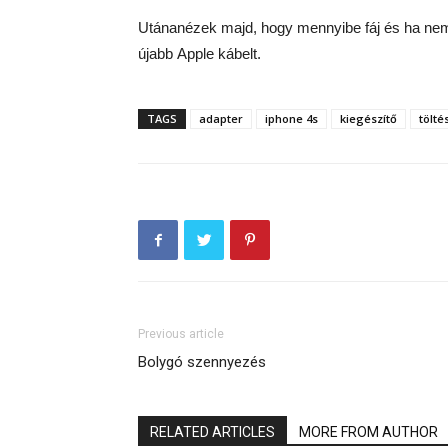
Utánanézek majd, hogy mennyibe fáj és ha nem 
újabb Apple kábelt.
TAGS
adapter
iphone 4s
kiegészítő
tölté
Previous article
Bolygó szennyezés
RELATED ARTICLES
MORE FROM AUTHOR