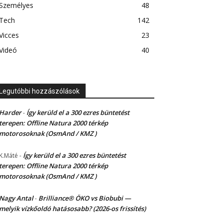
Személyes
48
Tech
142
Vicces
23
Videó
40
Legutóbbi hozzászólások
Harder
Így kerüld el a 300 ezres büntetést
-
terepen: Offline Natura 2000 térkép
motorosoknak (OsmAnd / KMZ )
Így kerüld el a 300 ezres büntetést
K.Máté
-
terepen: Offline Natura 2000 térkép
motorosoknak (OsmAnd / KMZ )
Nagy Antal
Brilliance® ÖKO vs Biobubi —
-
melyik vízkőoldó hatásosabb? (2026-os frissítés)