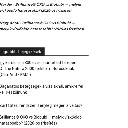
Harder
Brilliance® ÖKO vs Biobubi — melyik
-
vízkőoldó hatásosabb? (2026-os frissítés)
Nagy Antal
Brilliance® ÖKO vs Biobubi —
-
melyik vízkőoldó hatásosabb? (2026-os frissítés)
Legutóbbi bejegyzések
Így kerüld el a 300 ezres büntetést terepen:
Offline Natura 2000 térkép motorosoknak
(OsmAnd / KMZ )
Daganatos betegségek a vizsláknál, amikre fel
kell készülnünk
Zárt fűtési rendszer: Tényleg megéri a váltás?
Brilliance® ÖKO vs Biobubi — melyik vízkőoldó
hatásosabb? (2026-os frissítés)