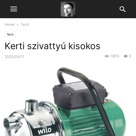
Home
Tech
Tech
Kerti szivattyú kisokos
3810
0
2020/05/11