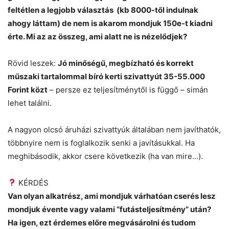
feltétlen a legjobb választás (kb 8000-től indulnak
ahogy láttam) de nem is akarom mondjuk 150e-t kiadni
érte. Mi az az összeg, ami alatt ne is nézelődjek?
Rövid leszek:
Jó minőségű, megbízható és korrekt
műszaki tartalommal bíró kerti szivattyút 35-55.000
Forint közt
– persze ez teljesítménytől is függő – simán
lehet találni.
A nagyon olcsó áruházi szivattyúk általában nem javíthatók,
többnyire nem is foglalkozik senki a javításukkal. Ha
meghibásodik, akkor csere következik (ha van mire…).
KÉRDÉS
Van olyan alkatrész, ami mondjuk várhatóan cserés lesz
mondjuk évente vagy valami “futásteljesítmény” után?
Ha igen, ezt érdemes előre megvásárolni és tudom