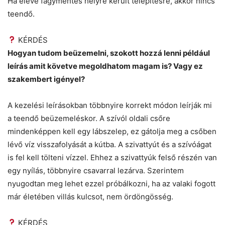
Ha eleve fagymentes helyre került telepítésre, akkor nincs
teendő.
KÉRDÉS
Hogyan tudom beüzemelni, szokott hozzá lenni például
leírás amit követve megoldhatom magam is? Vagy ez
szakembert igényel?
A kezelési leírásokban többnyire korrekt módon leírják mi
a teendő beüzemeléskor. A szívól oldali csőre
mindenképpen kell egy lábszelep, ez gátolja meg a csőben
lévő víz visszafolyását a kútba. A szivattyút és a szívóágat
is fel kell tölteni vízzel. Ehhez a szivattyúk felső részén van
egy nyílás, többnyire csavarral lezárva. Szerintem
nyugodtan meg lehet ezzel próbálkozni, ha az valaki fogott
már életében villás kulcsot, nem ördöngösség.
KÉRDÉS