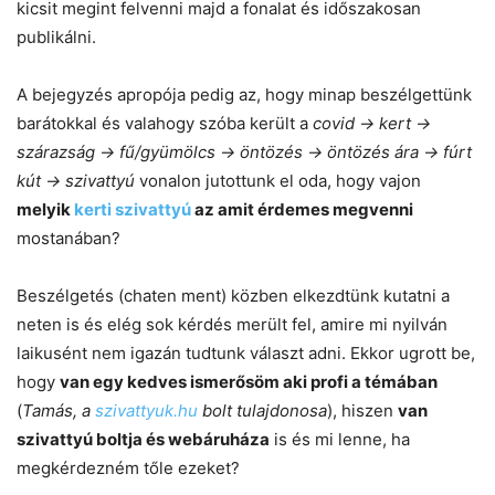
kicsit megint felvenni majd a fonalat és időszakosan
publikálni.
A bejegyzés apropója pedig az, hogy minap beszélgettünk
barátokkal és valahogy szóba került a
covid -> kert ->
szárazság -> fű/gyümölcs -> öntözés -> öntözés ára -> fúrt
kút -> szivattyú
vonalon jutottunk el oda, hogy vajon
melyik
kerti szivattyú
az amit érdemes megvenni
mostanában?
Beszélgetés (chaten ment) közben elkezdtünk kutatni a
neten is és elég sok kérdés merült fel, amire mi nyilván
laikusént nem igazán tudtunk választ adni. Ekkor ugrott be,
hogy
van egy kedves ismerősöm aki profi a témában
(
Tamás, a
szivattyuk.hu
bolt tulajdonosa
), hiszen
van
szivattyú boltja és webáruháza
is és mi lenne, ha
megkérdezném tőle ezeket?