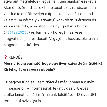
egyaránt megfelelőek, egyértelműen ajánlom ezeket is.
Akár öntözőrendszerek telepítéséhez is rendszeresen
viszik a telepítők ezeket a típusokat, ez azért elmond
valamit. Ha bármelyik szivattyú konkrétan is érdekel és
kérdeznél róla, a barátod hívja nyugodtan a boltot
(
+3612220238
) és bármelyik kollegám szívesen
megválaszolja a kérdéseit. Vagy jöhet hozzászólásban a
blogodon is a kérdés.
KÉRDÉS
Mennyi ideig várható, hogy egy ilyen szivattyú működik?
Kb hány évre tervezzek vele?
Ez nagyon függ az üzemidőtől és még jobban a kútvíz
minőségétől. Mi normálisnak tekintjük az 5-8 éves
élettartamot, de járt már nálunk felújításon 12 éves JET
rendszerű szivattyú is.