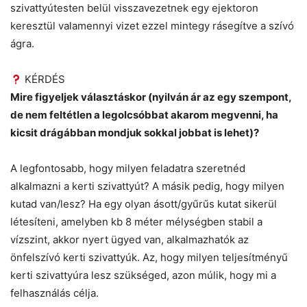
szivattyútesten belül visszavezetnek egy ejektoron
keresztül valamennyi vizet ezzel mintegy rásegítve a szívó
ágra.
KÉRDÉS
Mire figyeljek választáskor (nyilván ár az egy szempont,
de nem feltétlen a legolcsóbbat akarom megvenni, ha
kicsit drágábban mondjuk sokkal jobbat is lehet)?
A legfontosabb, hogy milyen feladatra szeretnéd
alkalmazni a kerti szivattyút? A másik pedig, hogy milyen
kutad van/lesz? Ha egy olyan ásott/gyűrűs kutat sikerül
létesíteni, amelyben kb 8 méter mélységben stabil a
vízszint, akkor nyert ügyed van, alkalmazhatók az
önfelszívó kerti szivattyúk. Az, hogy milyen teljesítményű
kerti szivattyúra lesz szükséged, azon múlik, hogy mi a
felhasználás célja.