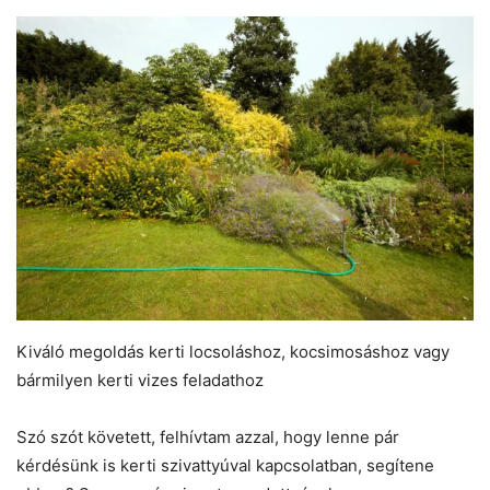
Kiváló megoldás kerti locsoláshoz, kocsimosáshoz vagy
bármilyen kerti vizes feladathoz
Szó szót követett, felhívtam azzal, hogy lenne pár
kérdésünk is kerti szivattyúval kapcsolatban, segítene