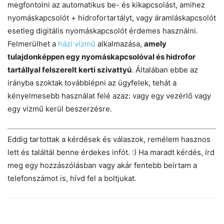
megfontolni az automatikus be- és kikapcsolást, amihez
nyomáskapcsolót + hidrofortartályt, vagy áramláskapcsolót
esetleg digitális nyomáskapcsolót érdemes használni.
Felmerülhet a
házi vízmű
alkalmazása,
amely
tulajdonképpen egy nyomáskapcsolóval és hidrofor
tartállyal felszerelt kerti szivattyú
. Általában ebbe az
irányba szoktak továbblépni az ügyfelek, tehát a
kényelmesebb használat felé azaz: vagy egy vezérlő vagy
egy vízmű kerül beszerzésre.
Eddig tartottak a kérdések és válaszok, remélem hasznos
lett és találtál benne érdekes infót. :) Ha maradt kérdés, írd
meg egy hozzászólásban vagy akár fentebb beírtam a
telefonszámot is, hívd fel a boltjukat.