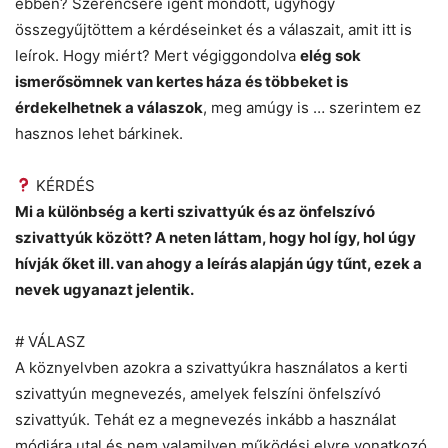
ebben? Szerencsére igent mondott, úgyhogy
összegyűjtöttem a kérdéseinket és a válaszait, amit itt is
leírok. Hogy miért? Mert végiggondolva
elég sok
ismerősömnek van kertes háza és többeket is
érdekelhetnek a válaszok
, meg amúgy is … szerintem ez
hasznos lehet bárkinek.
KÉRDÉS
Mi a különbség a kerti szivattyúk és az önfelszívó
szivattyúk között? A neten láttam, hogy hol így, hol úgy
hívják őket ill. van ahogy a leírás alapján úgy tűnt, ezek a
nevek ugyanazt jelentik.
# VÁLASZ
A köznyelvben azokra a szivattyúkra használatos a kerti
szivattyún megnevezés, amelyek felszíni önfelszívó
szivattyúk. Tehát ez a megnevezés inkább a használat
módjára utal és nem valamilyen működési elvre vonatkozó