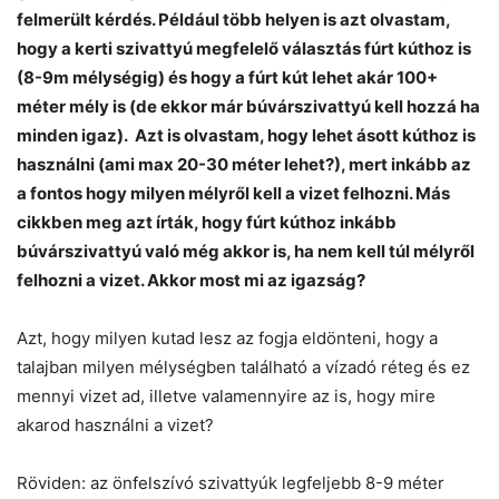
felmerült kérdés. Például több helyen is azt olvastam,
hogy a kerti szivattyú megfelelő választás fúrt kúthoz is
(8-9m mélységig) és hogy a fúrt kút lehet akár 100+
méter mély is (de ekkor már búvárszivattyú kell hozzá ha
minden igaz). Azt is olvastam, hogy lehet ásott kúthoz is
használni (ami max 20-30 méter lehet?), mert inkább az
a fontos hogy milyen mélyről kell a vizet felhozni. Más
cikkben meg azt írták, hogy fúrt kúthoz inkább
búvárszivattyú való még akkor is, ha nem kell túl mélyről
felhozni a vizet. Akkor most mi az igazság?
Azt, hogy milyen kutad lesz az fogja eldönteni, hogy a
talajban milyen mélységben található a vízadó réteg és ez
mennyi vizet ad, illetve valamennyire az is, hogy mire
akarod használni a vizet?
Röviden: az önfelszívó szivattyúk legfeljebb 8-9 méter