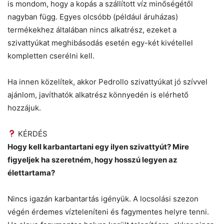
is mondom, hogy a kopás a szállított víz minőségétől
nagyban függ. Egyes olcsóbb (például áruházas)
termékekhez általában nincs alkatrész, ezeket a
szivattyúkat meghibásodás esetén egy-két kivétellel
kompletten cserélni kell.
Ha innen közelítek, akkor Pedrollo szivattyúkat jó szívvel
ajánlom, javíthatók alkatrész könnyedén is elérhető
hozzájuk.
KÉRDÉS
Hogy kell karbantartani egy ilyen szivattyút? Mire
figyeljek ha szeretném, hogy hosszú legyen az
élettartama?
Nincs igazán karbantartás igényük. A locsolási szezon
végén érdemes vízteleníteni és fagymentes helyre tenni.