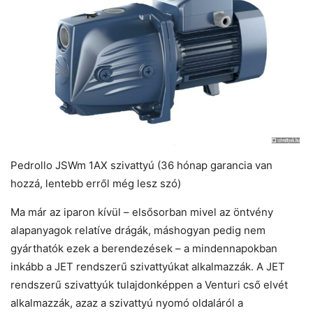
Pedrollo JSWm 1AX szivattyú (36 hónap garancia van
hozzá, lentebb erről még lesz szó)
Ma már az iparon kívül – elsősorban mivel az öntvény
alapanyagok relatíve drágák, máshogyan pedig nem
gyárthatók ezek a berendezések – a mindennapokban
inkább a JET rendszerű szivattyúkat alkalmazzák. A JET
rendszerű szivattyúk tulajdonképpen a Venturi cső elvét
alkalmazzák, azaz a szivattyú nyomó oldaláról a