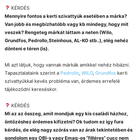
KÉRDÉS
Mennyire fontos a kerti szivattyúk esetében a márka?
Van jobb és megbízhatóbb vagy kb mindegy, hogy mit
veszek? Rengeteg márkát láttam a neten (Wilo,
Grundfos, Pedrollo,Steinhous, AL-KO stb..), elég nehéz
dönteni e téren (is).
Mi azt látjuk, hogy vannak márkák amikkel nehéz hibázni.
Tapasztalataink szerint a
Pedrollo
,
WILO
,
Grundfos
kerti
szivattyúkkal kevés probléma van, érdemes errefelé
tájékozódni kereséskor.
KÉRDÉS
Mi az az összeg, amit mondjuk egy kis családi házhoz,
öntözéshez érdemes kifizetni? Ok tudom ez így fura
kérdés, de elég nagy szórás van az árak tekintetében és
gondolom egy OBI-s vagy Emag-os “filléres” cucc nem