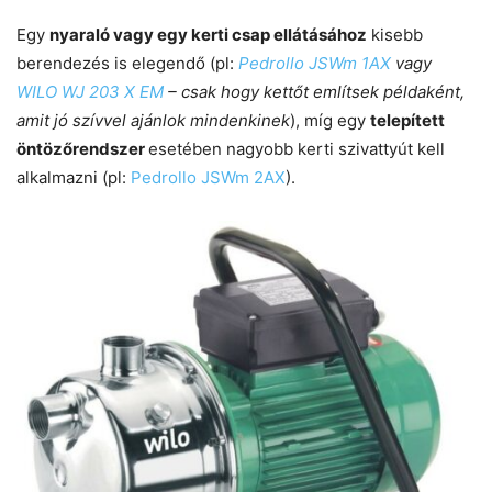
Egy
nyaraló vagy egy kerti csap ellátásához
kisebb
berendezés is elegendő (pl:
Pedrollo JSWm 1AX
vagy
WILO WJ 203 X EM
– csak hogy kettőt említsek példaként,
amit jó szívvel ajánlok mindenkinek
), míg egy
telepített
öntözőrendszer
esetében nagyobb kerti szivattyút kell
alkalmazni (pl:
Pedrollo JSWm 2AX
).