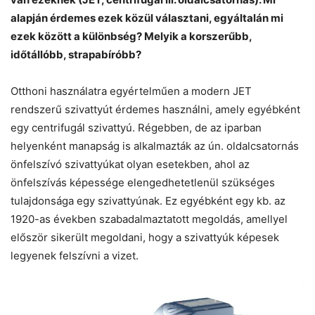
alapján érdemes ezek közül választani, egyáltalán mi
ezek között a különbség? Melyik a korszerűbb,
időtállóbb, strapabíróbb?
Otthoni használatra egyértelműen a modern JET
rendszerű szivattyút érdemes használni, amely egyébként
egy centrifugál szivattyú. Régebben, de az iparban
helyenként manapság is alkalmazták az ún. oldalcsatornás
önfelszívó szivattyúkat olyan esetekben, ahol az
önfelszívás képessége elengedhetetlenül szükséges
tulajdonsága egy szivattyúnak. Ez egyébként egy kb. az
1920-as években szabadalmaztatott megoldás, amellyel
először sikerült megoldani, hogy a szivattyúk képesek
legyenek felszívni a vizet.