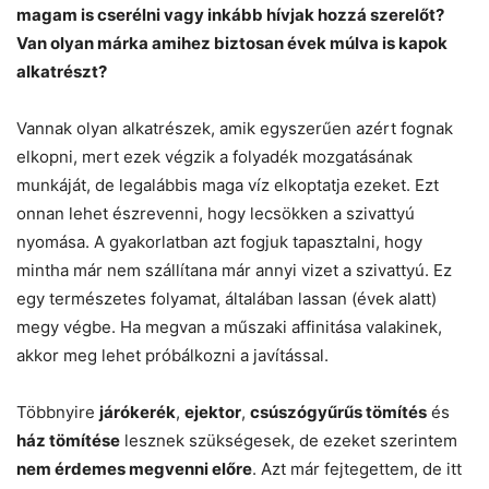
magam is cserélni vagy inkább hívjak hozzá szerelőt?
Van olyan márka amihez biztosan évek múlva is kapok
alkatrészt?
Vannak olyan alkatrészek, amik egyszerűen azért fognak
elkopni, mert ezek végzik a folyadék mozgatásának
munkáját, de legalábbis maga víz elkoptatja ezeket. Ezt
onnan lehet észrevenni, hogy lecsökken a szivattyú
nyomása. A gyakorlatban azt fogjuk tapasztalni, hogy
mintha már nem szállítana már annyi vizet a szivattyú. Ez
egy természetes folyamat, általában lassan (évek alatt)
megy végbe. Ha megvan a műszaki affinitása valakinek,
akkor meg lehet próbálkozni a javítással.
Többnyire
járókerék
,
ejektor
,
csúszógyűrűs tömítés
és
ház tömítése
lesznek szükségesek, de ezeket szerintem
nem érdemes megvenni előre
. Azt már fejtegettem, de itt