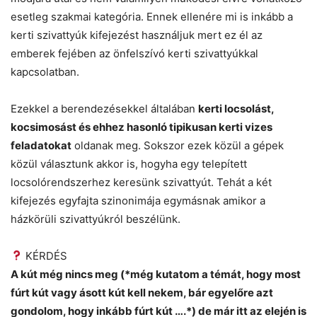
esetleg szakmai kategória. Ennek ellenére mi is inkább a
kerti szivattyúk kifejezést használjuk mert ez él az
emberek fejében az önfelszívó kerti szivattyúkkal
kapcsolatban.
Ezekkel a berendezésekkel általában
kerti locsolást,
kocsimosást és ehhez hasonló tipikusan kerti vizes
feladatokat
oldanak meg. Sokszor ezek közül a gépek
közül választunk akkor is, hogyha egy telepített
locsolórendszerhez keresünk szivattyút. Tehát a két
kifejezés egyfajta szinonimája egymásnak amikor a
házkörüli szivattyúkról beszélünk.
KÉRDÉS
A kút még nincs meg (*még kutatom a témát, hogy most
fúrt kút vagy ásott kút kell nekem, bár egyelőre azt
gondolom, hogy inkább fúrt kút ….*) de már itt az elején is