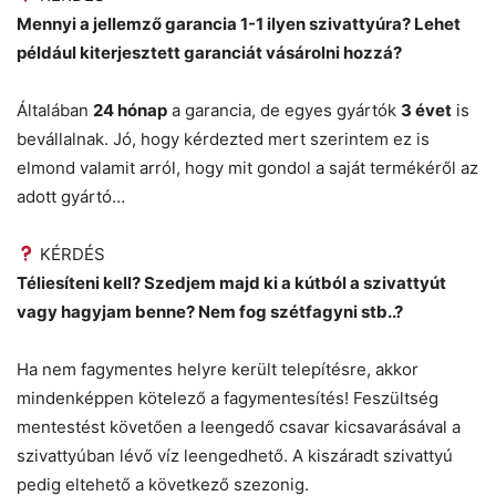
Mennyi a jellemző garancia 1-1 ilyen szivattyúra? Lehet
például kiterjesztett garanciát vásárolni hozzá?
Általában
24 hónap
a garancia, de egyes gyártók
3 évet
is
bevállalnak. Jó, hogy kérdezted mert szerintem ez is
elmond valamit arról, hogy mit gondol a saját termékéről az
adott gyártó…
KÉRDÉS
Téliesíteni kell? Szedjem majd ki a kútból a szivattyút
vagy hagyjam benne? Nem fog szétfagyni stb..?
Ha nem fagymentes helyre került telepítésre, akkor
mindenképpen kötelező a fagymentesítés! Feszültség
mentestést követően a leengedő csavar kicsavarásával a
szivattyúban lévő víz leengedhető. A kiszáradt szivattyú
pedig eltehető a következő szezonig.