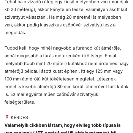
Tehát ha a vízadó réteg egy kicsit mélyebben van (mondjuk
kb 20 méterig), akkor kénytelen leszel valamilyen ásott kút
szivattyút választani. Ha még 20 méretnél is mélyebben
van, akkor pedig klasszikus csőbúvár szivattyú lesz a
megoldás.
Tudod kell, hogy minél nagyobb a fúrandó kút átmérője,
annál magasabb a fúrás méterenkénti költsége. Emiatt
mélyebb (több mint 20 méter) kutakhoz nem érdemes nagy
átmérőjű például ásott kutat építeni. Itt egy 125 mm vagy
100 mm átmérőjű kút tökéletesen megfelel. Léteznek
ennél is kisebb átmérőjű 80 mm körüli átmérővel fúrt kutak
is. Ez már egyértelműen csőbúvár szivattyúk
felségterülete.
KÉRDÉS
Valamelyik cikkben láttam, hogy elvileg több típusa is
van ezeknek (JET, centrifugál ill. oldalcsatornás). Mi