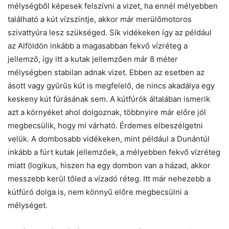
mélységből képesek felszívni a vizet, ha ennél mélyebben
található a kút vízszintje, akkor már merülőmotoros
szivattyúra lesz szükséged. Sík vidékeken így az például
az Alföldön inkább a magasabban fekvő vízréteg a
jellemző, így itt a kutak jellemzően már 8 méter
mélységben stabilan adnak vizet. Ebben az esetben az
ásott vagy gyűrűs kút is megfelelő, de nincs akadálya egy
keskeny kút fúrásának sem. A kútfúrók általában ismerik
azt a környéket ahol dolgoznak, többnyire már előre jól
megbecsülik, hogy mi várható. Érdemes elbeszélgetni
velük. A dombosabb vidékeken, mint például a Dunántúl
inkább a fúrt kutak jellemzőek, a mélyebben fekvő vízréteg
miatt (logikus, hiszen ha egy dombon van a házad, akkor
messzebb kerül tőled a vízadó réteg. Itt már nehezebb a
kútfúró dolga is, nem könnyű előre megbecsülni a
mélységet.