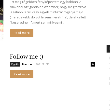
Ezt még régebben fényképeztem egy boltban: A
címkéből azt gondolná az ember, hogy megfordítva
legalább is cici vagy egyéb mintázat fogadja majd
(meredekebb dolgot le sem merek írni), de el kellett
"keserednem", mert semmi ilyesmi...
Read more
Follow me :)
Harder
-
2011/11/12
Egyéb
0
Read more