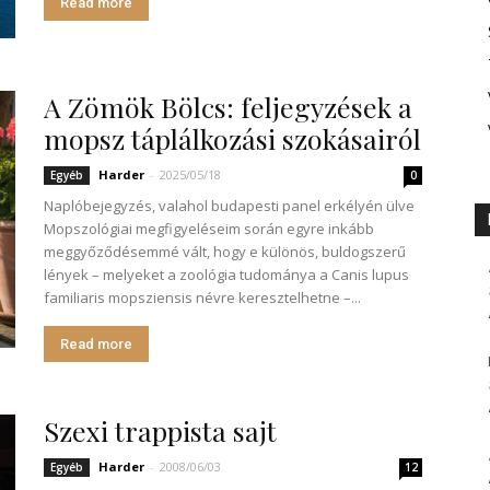
Read more
A Zömök Bölcs: feljegyzések a
mopsz táplálkozási szokásairól
Harder
-
2025/05/18
Egyéb
0
Naplóbejegyzés, valahol budapesti panel erkélyén ülve
Mopszológiai megfigyeléseim során egyre inkább
meggyőződésemmé vált, hogy e különös, buldogszerű
lények – melyeket a zoológia tudománya a Canis lupus
familiaris mopsziensis névre keresztelhetne –...
Read more
Szexi trappista sajt
Harder
-
2008/06/03
Egyéb
12