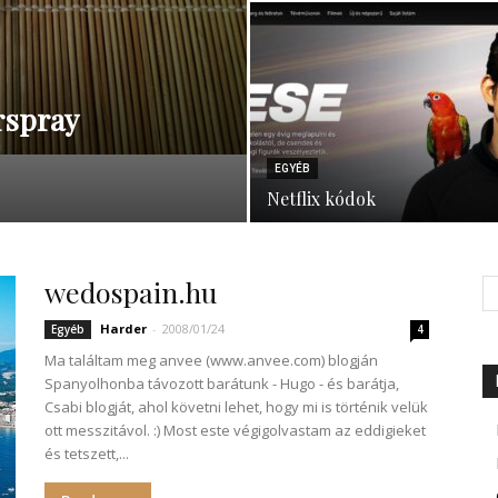
rspray
EGYÉB
Netflix kódok
wedospain.hu
Harder
-
2008/01/24
Egyéb
4
Ma találtam meg anvee (www.anvee.com) blogján
Spanyolhonba távozott barátunk - Hugo - és barátja,
Csabi blogját, ahol követni lehet, hogy mi is történik velük
ott messzitávol. :) Most este végigolvastam az eddigieket
és tetszett,...