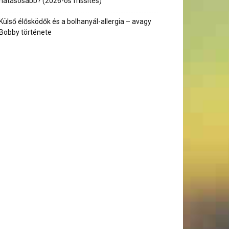
hatásosabb? (2026-os frissítés)
Külső élősködők és a bolhanyál-allergia – avagy
Bobby története