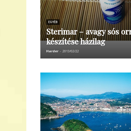
EGYÉB
Sterimar – avagy sós or
készítése házilag
Harder
-
2013/02/22