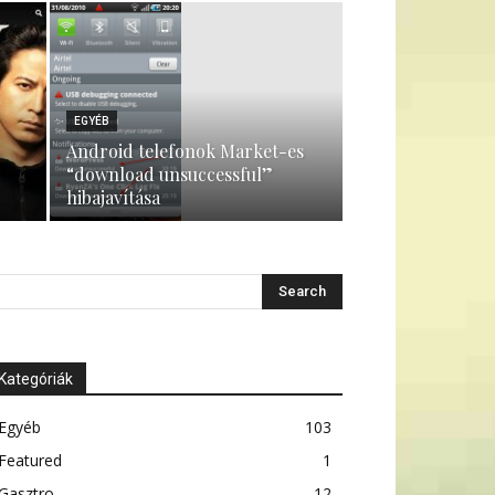
EGYÉB
Android telefonok Market-es
“download unsuccessful”
hibajavítása
Kategóriák
Egyéb
103
Featured
1
Gasztro
12