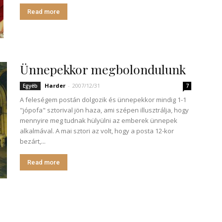
Read more
Ünnepekkor megbolondulunk
Harder
-
2007/12/31
Egyéb
7
A feleségem postán dolgozik és ünnepekkor mindig 1-1
"jópofa" sztorival jön haza, ami szépen illusztrálja, hogy
mennyire meg tudnak hülyülni az emberek ünnepek
alkalmával. A mai sztori az volt, hogy a posta 12-kor
bezárt,...
Read more