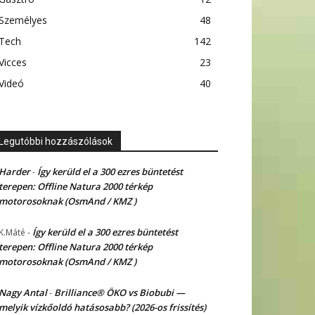
Személyes
48
Tech
142
Vicces
23
Videó
40
Legutóbbi hozzászólások
Harder
Így kerüld el a 300 ezres büntetést
-
terepen: Offline Natura 2000 térkép
motorosoknak (OsmAnd / KMZ )
Így kerüld el a 300 ezres büntetést
K.Máté
-
terepen: Offline Natura 2000 térkép
motorosoknak (OsmAnd / KMZ )
Nagy Antal
Brilliance® ÖKO vs Biobubi —
-
melyik vízkőoldó hatásosabb? (2026-os frissítés)