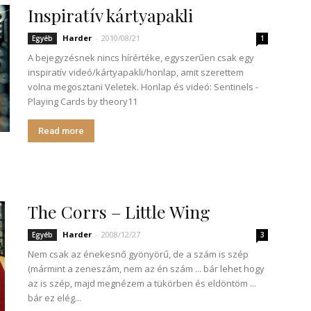
Inspiratív kártyapakli
Harder
-
2010/08/21
Egyéb
1
A bejegyzésnek nincs hírértéke, egyszerűen csak egy
inspiratív videó/kártyapakli/honlap, amit szerettem
volna megosztani Veletek. Honlap és videó: Sentinels -
Playing Cards by theory11
Read more
The Corrs – Little Wing
Harder
-
2008/12/27
Egyéb
3
Nem csak az énekesnő gyönyörű, de a szám is szép
(mármint a zeneszám, nem az én szám ... bár lehet hogy
az is szép, majd megnézem a tükörben és eldöntöm ...
bár ez elég...