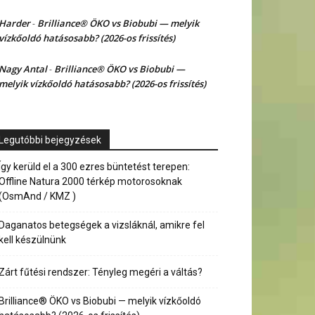
Harder
Brilliance® ÖKO vs Biobubi — melyik
-
vízkőoldó hatásosabb? (2026-os frissítés)
Nagy Antal
Brilliance® ÖKO vs Biobubi —
-
melyik vízkőoldó hatásosabb? (2026-os frissítés)
Legutóbbi bejegyzések
Így kerüld el a 300 ezres büntetést terepen:
Offline Natura 2000 térkép motorosoknak
(OsmAnd / KMZ )
Daganatos betegségek a vizsláknál, amikre fel
kell készülnünk
Zárt fűtési rendszer: Tényleg megéri a váltás?
Brilliance® ÖKO vs Biobubi — melyik vízkőoldó