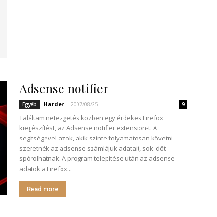
Adsense notifier
Harder
-
2007/08/25
Egyéb
9
Találtam netezgetés közben egy érdekes Firefox
kiegészítést, az Adsense notifier extension-t. A
segítségével azok, akik szinte folyamatosan követni
szeretnék az adsense számlájuk adatait, sok időt
spórolhatnak. A program telepítése után az adsense
adatok a Firefox...
Read more