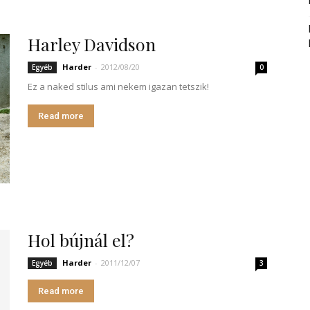
Harley Davidson
Harder
-
2012/08/20
Egyéb
0
Ez a naked stilus ami nekem igazan tetszik!
Read more
Hol bújnál el?
Harder
-
2011/12/07
Egyéb
3
Read more