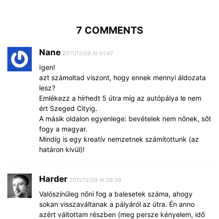
7 COMMENTS
Nane
2011/12/09 At 01:47
Igen!
azt számoltad viszont, hogy ennek mennyi áldozata
lesz?
Emlékezz a hírhedt 5 útra míg az autópálya le nem
ért Szeged Cityig.
A másik oldalon egyenlege: bevételek nem nőnek, sőt
fogy a magyar.
Mindíg is egy kreatív nemzetnek számítottunk (az
határon kívül)!
Harder
2011/12/09 At 09:38
Valószínűleg nőni fog a balesetek száma, ahogy
sokan visszaváltanak a pályáról az útra. Én anno
azért váltottam részben (meg persze kényelem, idő