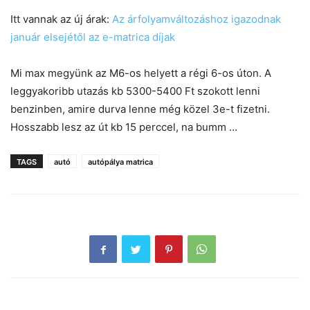
Itt vannak az új árak:
Az árfolyamváltozáshoz igazodnak
január elsejétől az e-matrica díjak
Mi max megyünk az M6-os helyett a régi 6-os úton. A
leggyakoribb utazás kb 5300-5400 Ft szokott lenni
benzinben, amire durva lenne még közel 3e-t fizetni.
Hosszabb lesz az út kb 15 perccel, na bumm …
TAGS
autó
autópálya matrica