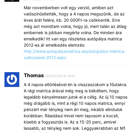
Már novemberben volt egy verzió, amiben azt
valószínűsítették, hogy a 4 napos megszűnik, de az
éves árát felére, kb. 20 000Ft-ra csökkentik. Erre
még azt mondtam volna, hogy jó, mert talán az átlag
embernek is jobban megérte volna. De minden ára
emelkedik! Itt van egy részletes autópálya matrica
2012-es ár emelkedés elemzés:
http://www.autopalyamatrica.ws/autopalya-matrica-
valtozasok-2012.aspx
Thomas
2012/01/10 At 19:21
A 4 napos eltörlésével én is visszaszokom a főutakra.
A régi matrica árával még meg is békéltem, hogy
legalább kényelmesen jutok el a célig. Az új 10 napos
még drágább is, mint a régi 10 napos matrica, ennyi
pénzért már tényleg nem éri meg, inkább elindulok
korábban. Ráadásul mivel nem taposom a kocsit,
kisebb a fogyasztás is. Az a 15-20 perc, amivel
lassabb, az tényleg nem sok. Leggyakrabban az M1