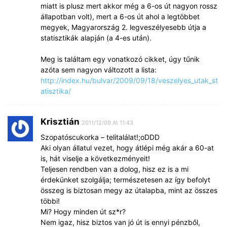
miatt is plusz mert akkor még a 6-os út nagyon rossz
állapotban volt), mert a 6-os út ahol a legtöbbet
megyek, Magyarország 2. legveszélyesebb útja a
statisztikák alapján (a 4-es után).
Meg is találtam egy vonatkozó cikket, úgy tűnik
azóta sem nagyon változott a lista:
http://index.hu/bulvar/2009/09/18/veszelyes_utak_st
atisztika/
Krisztián
2011/12/09 At 11:43
Szopatóscukorka – telitalálat!;oDDD
Aki olyan állatul vezet, hogy átlépi még akár a 60-at
is, hát viselje a következményeit!
Teljesen rendben van a dolog, hisz ez is a mi
érdekünket szolgálja; természetesen az így befolyt
összeg is biztosan megy az útalapba, mint az összes
többi!
Mi? Hogy minden út sz*r?
Nem igaz, hisz biztos van jó út is ennyi pénzből,