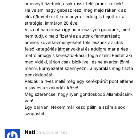
amennyit fizetünk, csak rossz felé járunk-kelünk!
Ha valami nagy gebasz lesz, meg majd rákenik az
előző/következő kormányra – eddig is bejött ez a
stratégia, immáron 20 éve!
Viszont hamarosan így nem lesz ilyen gondunk, mert
nem tudjuk majd fizetni az autónk fenntartását;
aminek következményeként tele lesznek az utak
felső kategóriás járgányokkal és addigra már a 4es
metró amúgyis keresztül-kasul fogja szelni Pestet aki
meg vidéki, járjon csak biciklivel, és ne akarjon jönni-
menni, környezetet szennyezni; a nyaralás meg tiszta
pénzkidobás!
Például a 4-es mellé még egy kerékpárút pont elférne
a sáv és a szakadék közé!
Még szerencse, hogy ilyen gondoskodó Állambácsink
van!
Egy baj van! Nekem már kezd pállni a szám a sok
szopástól…
Nati
2011/12/12 At 11:54