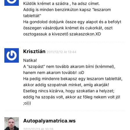
Küldök krémet a szádra , ha adsz címet.
Addig is minden benzinkúton kapsz “leszarom
tablettát”
Ha gondolod dobjunk össze egy alapot és a befolyt
összegen vásároljunk krémet és cukorkát, oszt
osztogassuk a kivezető szakaszokon.XD
Krisztián
2011/12/12 At 13:44
Natika!
A “szopást” nem tovább akarom bírni (krémmel),
hanem nem akarom tovább! :oD
Ha pedig mindenre bekapsz egy leszarom tablettát,
akkor addig szopatnak minket, amíg akarják!
Esetleg nincs kizárva, hogy szokatlan a helyzet;
eddig ha szopás volt, akkor az főleg nekem volt jó!
;o)))
Autopalyamatrica.ws
2011/12/23 At 10:26