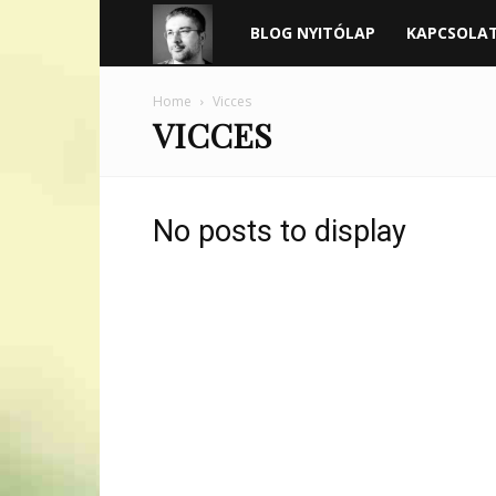
Harder
BLOG NYITÓLAP
KAPCSOLA
blogja
Home
Vicces
VICCES
No posts to display