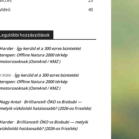
Vicces
23
Videó
40
Legutóbbi hozzászólások
Harder
Így kerüld el a 300 ezres büntetést
-
terepen: Offline Natura 2000 térkép
motorosoknak (OsmAnd / KMZ )
Így kerüld el a 300 ezres büntetést
K.Máté
-
terepen: Offline Natura 2000 térkép
motorosoknak (OsmAnd / KMZ )
Nagy Antal
Brilliance® ÖKO vs Biobubi —
-
melyik vízkőoldó hatásosabb? (2026-os frissítés)
Harder
Brilliance® ÖKO vs Biobubi — melyik
-
vízkőoldó hatásosabb? (2026-os frissítés)