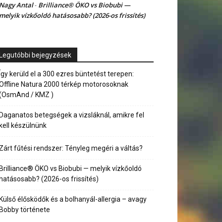
Nagy Antal
Brilliance® ÖKO vs Biobubi —
-
melyik vízkőoldó hatásosabb? (2026-os frissítés)
Legutóbbi bejegyzések
Így kerüld el a 300 ezres büntetést terepen:
Offline Natura 2000 térkép motorosoknak
(OsmAnd / KMZ )
Daganatos betegségek a vizsláknál, amikre fel
kell készülnünk
Zárt fűtési rendszer: Tényleg megéri a váltás?
Brilliance® ÖKO vs Biobubi — melyik vízkőoldó
hatásosabb? (2026-os frissítés)
Külső élősködők és a bolhanyál-allergia – avagy
Bobby története