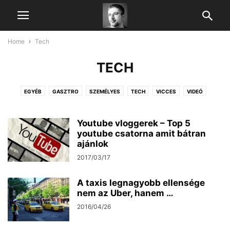
Home
Tech
TECH
EGYÉB
GASZTRO
SZEMÉLYES
TECH
VICCES
VIDEÓ
Youtube vloggerek – Top 5
youtube csatorna amit bátran
ajánlok
2017/03/17
A taxis legnagyobb ellensége
nem az Uber, hanem …
2016/04/26