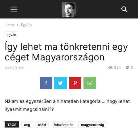
Home
Egyéb
Egyéb
Így lehet ma tönkretenni egy
céget Magyarországon
384
0
2012/01/20
Nálam ez egyszerűen a hihetetlen kategória … hogy lehet
ilyesmit megcsinálni??
TAGS
cég
csőd
felszámolás
magyarország