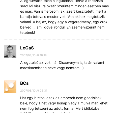
A legdurvabb talan a legutoloso, illetve a rasszista
srac! Mi viszi ra oket? Szerintem minden esetben mas
es mas. Van ismerosom, aki azert keszitetett, mert a
baratja tetovalo mester volt. Van akinek megtetszik
valami. A baj az, hogy egy a vegeredmeny, egy orok
belyeg … ami idovel rondul. En szemelyszerint nem
tetetnek!
LeGaS
2007/08/10 At 18:19
A legutolsó az volt már Discovery-n is, talán valami
macskaember a neve vagy nemtom. :)
BCs
2007/08/10 At 23:31
Hát egy biztos, ezek az emberek nem gondolnak
bele, hogy 1 hét vagy hónap vagy 1 múlva már, lehet
nem fog tetszeni az adott forma. Mert időközben