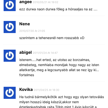
angee
2010/05/21 At 19:02
ezz durwa naon durwa főleg a hónaaljas na az ….
Nene
2010/07/30 At 21:05
szerintem a tehenesnél nem rosszabb xD
abigel
2011/01/24 At 14:47
istenem…..hat erted, az utolso az borzalmas,
elmebeteg, nemhiaba mondjak hogy nagy az isten
allatkertje, meg a legcsunyabb allat se nez igy ki…
fortelmes
Kovika
2011/04/25 At 18:30
Ha tudná bármelyikőtök azt hogy egy olyan tetoválás
milyen hosszú ideig készül,akkor nem
értetlenkednétek rajta.Több mint 1 évig készült a