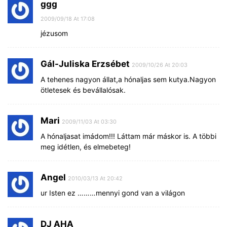
ggg
2009/09/18 At 17:08
jézusom
Gál-Juliska Erzsébet
2009/10/26 At 20:03
A tehenes nagyon állat,a hónaljas sem kutya.Nagyon
ötletesek és bevállalósak.
Mari
2009/11/03 At 03:30
A hónaljasat imádom!!! Láttam már máskor is. A többi
meg idétlen, és elmebeteg!
Angel
2010/03/13 At 20:42
ur Isten ez ………mennyi gond van a világon
DJ AHA