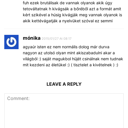
fuh ezek brutálisak de vannak olyanok akik úgy
tetováltatnak h kivágsák a bőréből azt a formát amit
kért szikével a húsig kivágják meg vannak olyanok is
akik kettévágatják a nyelvüket szóval ez semmi
mónika
2015/01/27 At 08:17
agyaúr isten ez nem normális dolog már durva
nagyon az utolsó olyan mint akiszabadulni akar a
világból :) saját magukbol hüjét csinálnak nem tudnak
mit kezdeni az életükel :) ( tisztelet a kivételnek ) :)
LEAVE A REPLY