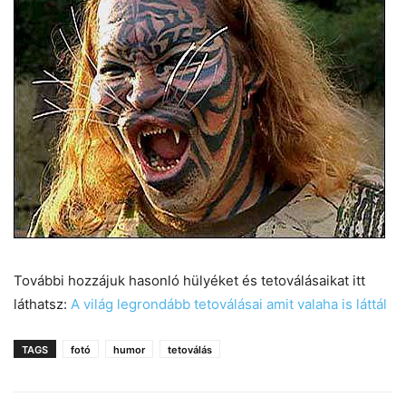
További hozzájuk hasonló hülyéket és tetoválásaikat itt
láthatsz:
A világ legrondább tetoválásai amit valaha is láttál
TAGS
fotó
humor
tetoválás