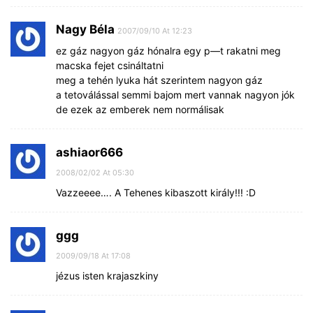
Nagy Béla
2007/09/10 At 12:23
ez gáz nagyon gáz hónalra egy p—t rakatni meg
macska fejet csináltatni
meg a tehén lyuka hát szerintem nagyon gáz
a tetoválással semmi bajom mert vannak nagyon jók
de ezek az emberek nem normálisak
ashiaor666
2008/02/02 At 05:30
Vazzeeee…. A Tehenes kibaszott király!!! :D
ggg
2009/09/18 At 17:08
jézus isten krajaszkiny