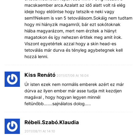
macskaember arca.Azalatt az idő alatt volt rá elég
ideje hogy eldöntse hogy tetszik-e neki vagy
sem!!Nekem is van 5 tetoválásom.Sokáig nem tudtam
hogy mi hiányzik magamról, bár ezt sokótoknak
hiába magyarázom, mert nem érzitek a hiányt
magatokon és így nehezen értitek meg amit írok.
Viszont egyetértek azzal hogy a skin head-es
tetoválás már durva és tényleg agybetegnek kell
hozzá lenni.
Kiss Renátó
2011/07/06 At 16:04
Úr isten ezek nem normális emberek azért ez már
dúrva az ilyen ember már asse tudja mit kezdjen
magával , hogy hogyan legyen minnél
feltünőbb…….sajnálatos dolog…..
Rébeli.Szabó.Klaudia
2011/08/11 At 14:10