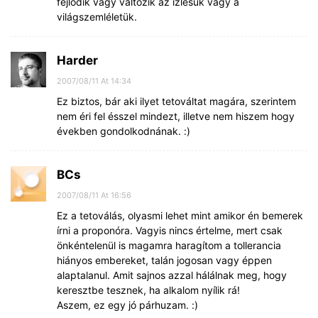
fejlődik vagy változik az ízlésük vagy a
világszemléletük.
Harder
2007/08/11 At 14:34
Ez biztos, bár aki ilyet tetováltat magára, szerintem
nem éri fel ésszel mindezt, illetve nem hiszem hogy
években gondolkodnának. :)
BCs
2007/08/11 At 16:56
Ez a tetoválás, olyasmi lehet mint amikor én bemerek
írni a proponóra. Vagyis nincs értelme, mert csak
önkéntelenül is magamra haragítom a tollerancia
hiányos embereket, talán jogosan vagy éppen
alaptalanul. Amit sajnos azzal hálálnak meg, hogy
keresztbe tesznek, ha alkalom nyílik rá!
Aszem, ez egy jó párhuzam. :)