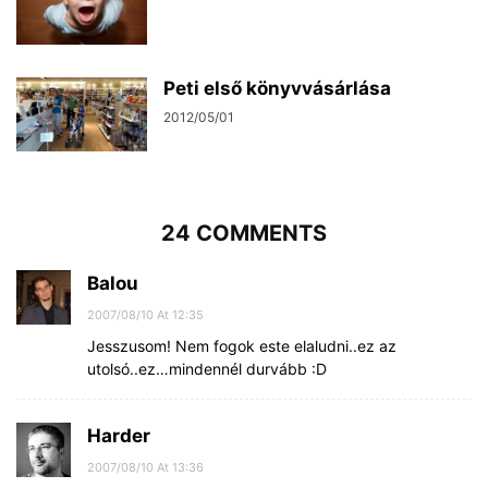
Peti első könyvvásárlása
2012/05/01
24 COMMENTS
Balou
2007/08/10 At 12:35
Jesszusom! Nem fogok este elaludni..ez az
utolsó..ez…mindennél durvább :D
Harder
2007/08/10 At 13:36