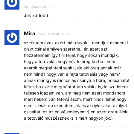
2010/04/15 At 19:56
Jók xddddd
Mira
2010/04/20 At 14:39
szerintem ezek azért már duvák… mondjuk mindenki
olayt csinál amilyen szeretne.. én azért azt
hozzátenném így tini fejjel, hogy sokan mondják,
hogy a tetoválás hogy néz ki öreg korba.. nem
akarok megbántani senkit, de aki öreg annak már
nem mind1 hogy van e rajta tetoválás vagy nem?
annak már így is ráncos és csúnya a bőre, bocsánatot
kérek ha ezzel megbántottam valakit is,de szerintem
teljesen igazam van. am meg nem azért mondanom
mert nekem van tetoválásom, mert nincs! lehet hogy
nem is lesz, de szerintem jók és aki iylet akar az ilyet
csináltat! ez az én véleményem :) én azért gratulálok
a tetováló műszésznek is :) mert nagyon jók:)