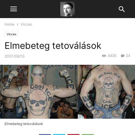
Home
Vicces
Vicces
Elmebeteg tetoválások
4926
24
2007/08/10
Elmebeteg tetoválások