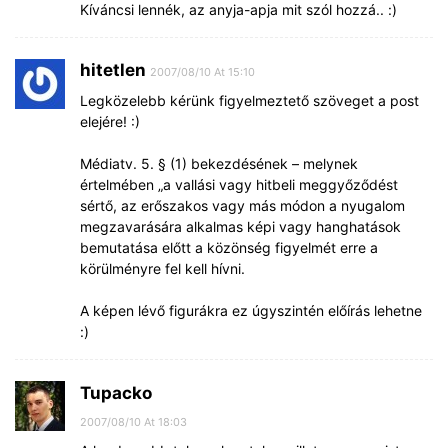
Kíváncsi lennék, az anyja-apja mit szól hozzá.. :)
hitetlen
2007/08/10 At 15:10
Legközelebb kérünk figyelmeztető szöveget a post
elejére! :)
Médiatv. 5. § (1) bekezdésének – melynek
értelmében „a vallási vagy hitbeli meggyőződést
sértő, az erőszakos vagy más módon a nyugalom
megzavarására alkalmas képi vagy hanghatások
bemutatása előtt a közönség figyelmét erre a
körülményre fel kell hívni.
A képen lévő figurákra ez úgyszintén előírás lehetne
:)
Tupacko
2007/08/10 At 18:03