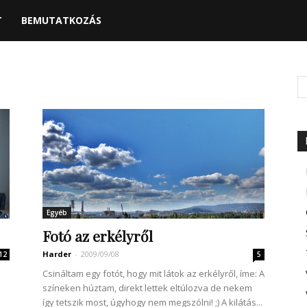
T
BEMUTATKOZÁS
Egyéb
Fotó az erkélyről
Harder
-
2009/09/08
12
5
Csináltam egy fotót, hogy mit látok az erkélyről, íme: A
színeken húztam, direkt lettek eltúlozva de nekem
így tetszik most, úgyhogy nem megszólni! ;) A kilátás...