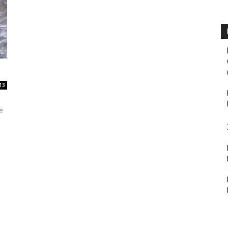
13
ve