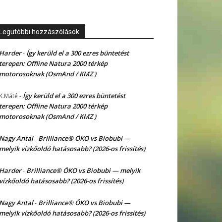
Legutóbbi hozzászólások
Harder
Így kerüld el a 300 ezres büntetést
-
terepen: Offline Natura 2000 térkép
motorosoknak (OsmAnd / KMZ )
Így kerüld el a 300 ezres büntetést
K.Máté
-
terepen: Offline Natura 2000 térkép
motorosoknak (OsmAnd / KMZ )
Nagy Antal
Brilliance® ÖKO vs Biobubi —
-
melyik vízkőoldó hatásosabb? (2026-os frissítés)
Harder
Brilliance® ÖKO vs Biobubi — melyik
-
vízkőoldó hatásosabb? (2026-os frissítés)
Nagy Antal
Brilliance® ÖKO vs Biobubi —
-
melyik vízkőoldó hatásosabb? (2026-os frissítés)