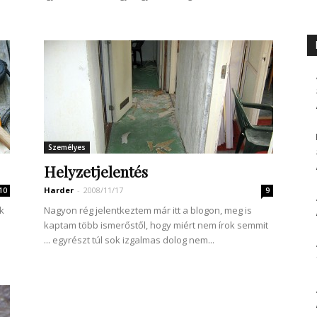
Személyes
Helyzetjelentés
Harder
-
2008/11/17
10
9
k
Nagyon rég jelentkeztem már itt a blogon, meg is
kaptam több ismerőstől, hogy miért nem írok semmit
... egyrészt túl sok izgalmas dolog nem...