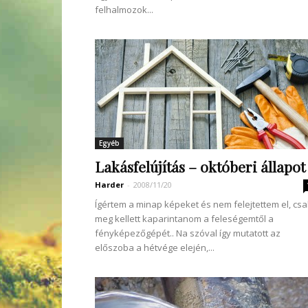
felhalmozok...
Egyéb
Lakásfelújítás – októberi állapot
Harder
-
2008/11/20
Ígértem a minap képeket és nem felejtettem el, csa
meg kellett kaparintanom a feleségemtől a
fényképezőgépét.. Na szóval így mutatott az
előszoba a hétvége elején,...