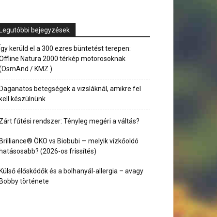
Legutóbbi bejegyzések
Így kerüld el a 300 ezres büntetést terepen:
Offline Natura 2000 térkép motorosoknak
(OsmAnd / KMZ )
Daganatos betegségek a vizsláknál, amikre fel
kell készülnünk
Zárt fűtési rendszer: Tényleg megéri a váltás?
Brilliance® ÖKO vs Biobubi — melyik vízkőoldó
hatásosabb? (2026-os frissítés)
Külső élősködők és a bolhanyál-allergia – avagy
Bobby története