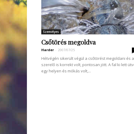
Személyes
Csőtörés megoldva
Harder
-
2007/07/25
Hétvégén sikerült végül a csőtörést megoldani és a
szerelő is korrekt volt, pontosan jött. A fal ki lett üt
egy helyen és mókás volt,...