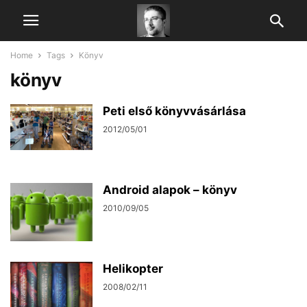
Home
Tags
Könyv
könyv
Peti első könyvvásárlása
2012/05/01
Android alapok – könyv
2010/09/05
Helikopter
2008/02/11