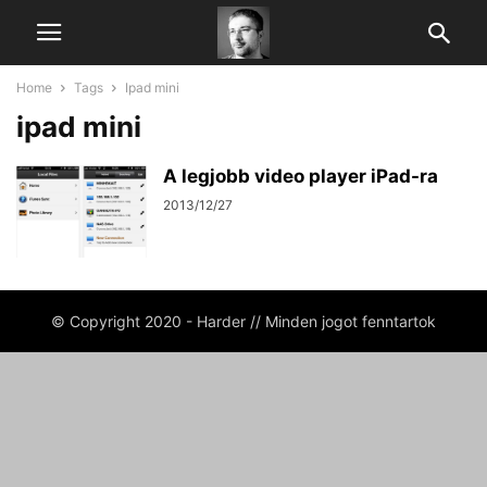
Home
Tags
Ipad mini
ipad mini
A legjobb video player iPad-ra
2013/12/27
© Copyright 2020 - Harder // Minden jogot fenntartok