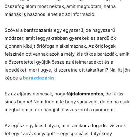
összefoglalom most nektek, amit megtudtam, hátha
másnak is hasznos lehet ez az információ.
Szóval a barázdazárás egy egyszerű, de nagyszerű
módszer, amit leggyakrabban gyerekek és serdülők
újonnan kibújt őrlőfogain alkalmaznak. Az őrlőfogak
felszínén ott vannak azok a mély, kis titkos barázdák, amik
előszeretettel gyűjtik össze az ételmaradékot és a
lepedéket, mert ugye, ki szeretne ott takarítani? Na, itt jön
képbe a
barázdazárás
!
Ez az eljárás nemcsak, hogy
fájdalommentes
, de fúrás
sincs benne! Nem tudom te hogy vagy vele, de én ha csak
meghallom a fúró hangját, összeszorul a gyomrom!
Az egész egy kicsit olyan, mint amikor a fogadra visznek
fel egy “varázsanyagot” – egy speciális, folyékony