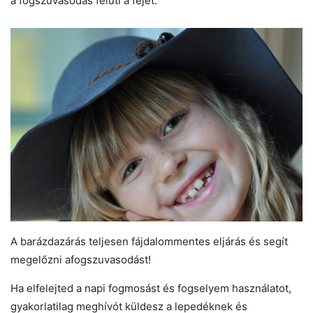
a fogszuvasodás felüti a fejét.
A barázdazárás teljesen fájdalommentes eljárás és segít
megelőzni afogszuvasodást!
Ha elfelejted a napi fogmosást és fogselyem használatot,
gyakorlatilag meghívót küldesz a lepedéknek és