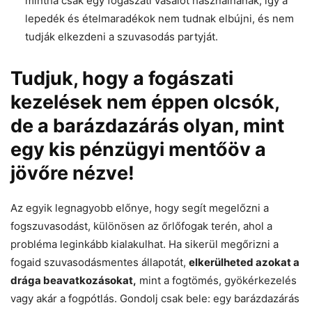
mintha csak egy fogászati vasalót használnának, így a
lepedék és ételmaradékok nem tudnak elbújni, és nem
tudják elkezdeni a szuvasodás partyját.
Tudjuk, hogy a fogászati
kezelések nem éppen olcsók,
de a barázdazárás olyan, mint
egy kis pénzügyi mentőöv a
jövőre nézve!
Az egyik legnagyobb előnye, hogy segít megelőzni a
fogszuvasodást, különösen az őrlőfogak terén, ahol a
probléma leginkább kialakulhat. Ha sikerül megőrizni a
fogaid szuvasodásmentes állapotát,
elkerülheted azokat a
drága beavatkozásokat,
mint a fogtömés, gyökérkezelés
vagy akár a fogpótlás. Gondolj csak bele: egy barázdazárás