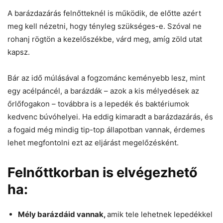
A barázdazárás felnőtteknél is működik, de előtte azért
meg kell nézetni, hogy tényleg szükséges-e. Szóval ne
rohanj rögtön a kezelőszékbe, várd meg, amíg zöld utat
kapsz.
Bár az idő múlásával a fogzománc keményebb lesz, mint
egy acélpáncél, a barázdák – azok a kis mélyedések az
őrlőfogakon – továbbra is a lepedék és baktériumok
kedvenc búvóhelyei. Ha eddig kimaradt a barázdazárás, és
a fogaid még mindig tip-top állapotban vannak, érdemes
lehet megfontolni ezt az eljárást megelőzésként.
Felnőttkorban is elvégezhető
ha:
Mély barázdáid vannak,
amik tele lehetnek lepedékkel