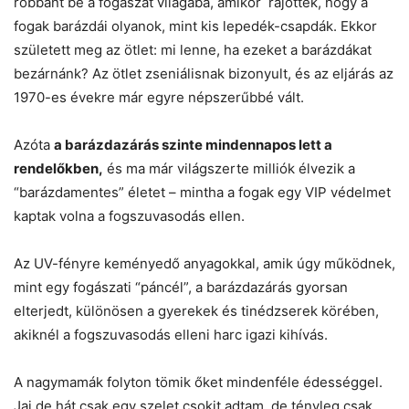
robbant be a fogászat világába, amikor rájöttek, hogy a
fogak barázdái olyanok, mint kis lepedék-csapdák. Ekkor
született meg az ötlet: mi lenne, ha ezeket a barázdákat
bezárnánk? Az ötlet zseniálisnak bizonyult, és az eljárás az
1970-es évekre már egyre népszerűbbé vált.
Azóta
a barázdazárás szinte mindennapos lett a
rendelőkben,
és ma már világszerte milliók élvezik a
“barázdamentes” életet – mintha a fogak egy VIP védelmet
kaptak volna a fogszuvasodás ellen.
Az UV-fényre keményedő anyagokkal, amik úgy működnek,
mint egy fogászati “páncél”, a barázdazárás gyorsan
elterjedt, különösen a gyerekek és tinédzserek körében,
akiknél a fogszuvasodás elleni harc igazi kihívás.
A nagymamák folyton tömik őket mindenféle édességgel.
Jaj de hát csak egy szelet csokit adtam, de tényleg csak