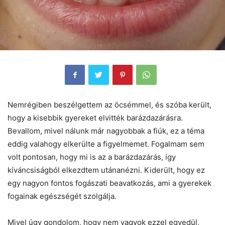
Nemrégiben beszélgettem az öcsémmel, és szóba került,
hogy a kisebbik gyereket elvitték barázdazárásra.
Bevallom, mivel nálunk már nagyobbak a fiúk, ez a téma
eddig valahogy elkerülte a figyelmemet. Fogalmam sem
volt pontosan, hogy mi is az a barázdazárás, így
kíváncsiságból elkezdtem utánanézni. Kiderült, hogy ez
egy nagyon fontos fogászati beavatkozás, ami a gyerekek
fogainak egészségét szolgálja.
Mivel úgy gondolom, hogy nem vagyok ezzel egyedül,