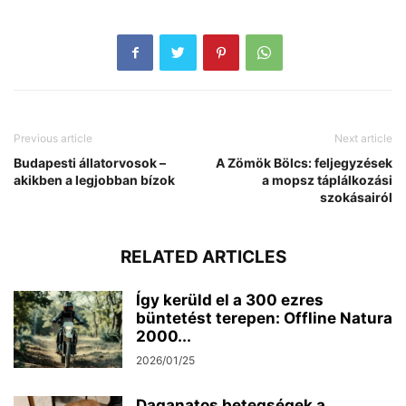
Previous article
Next article
Budapesti állatorvosok –
A Zömök Bölcs: feljegyzések
akikben a legjobban bízok
a mopsz táplálkozási
szokásairól
RELATED ARTICLES
Így kerüld el a 300 ezres
büntetést terepen: Offline Natura
2000...
2026/01/25
Daganatos betegségek a