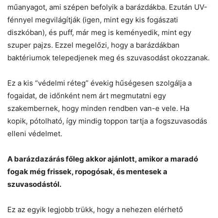
műanyagot, ami szépen befolyik a barázdákba. Ezután UV-
fénnyel megvilágítják (igen, mint egy kis fogászati
diszkóban), és puff, már meg is keményedik, mint egy
szuper pajzs. Ezzel megelőzi, hogy a barázdákban
baktériumok telepedjenek meg és szuvasodást okozzanak.
Ez a kis “védelmi réteg” évekig hűségesen szolgálja a
fogaidat, de időnként nem árt megmutatni egy
szakembernek, hogy minden rendben van-e vele. Ha
kopik, pótolható, így mindig toppon tartja a fogszuvasodás
elleni védelmet.
A barázdazárás főleg akkor ajánlott, amikor a maradó
fogak még frissek, ropogósak, és mentesek a
szuvasodástól.
Ez az egyik legjobb trükk, hogy a nehezen elérhető