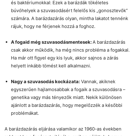
és baktériumokkal: Ezek a barázdák tökéletes
búvóhelyek a szuvasodásért felelős kis „gonosztevők”
számára. A barázdazárás olyan, mintha lakatot tennénk
rájuk, hogy ne férjenek hozzá a foghoz.
A fogaid még szuvasodásmentesek:
A barázdazárás
csak akkor működik, ha még nincs probléma a fogakkal.
Ha már ott figyel egy kis lyuk, akkor sajnos a zárás
helyett inkább tömést kell alkalmazni.
Nagy a szuvasodás kockázata:
Vannak, akiknek
egyszerűen hajlamosabbak a fogaik a szuvasodásra –
genetika vagy más tényezők miatt. Nekik különösen
ajánlott a barázdazárás, hogy megelőzzék a későbbi
problémákat.
A barázdazárás eljárása valamikor az 1960-as években