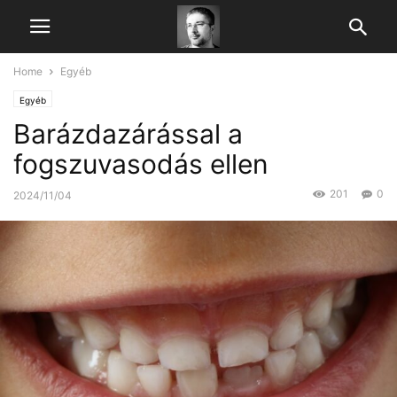
Home
Egyéb
Egyéb
Barázdazárással a
fogszuvasodás ellen
201
0
2024/11/04