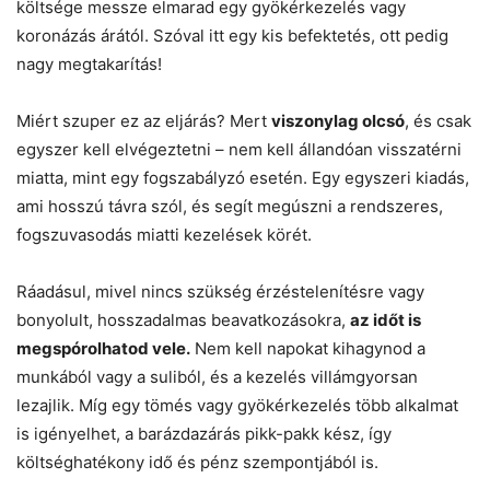
költsége messze elmarad egy gyökérkezelés vagy
koronázás árától. Szóval itt egy kis befektetés, ott pedig
nagy megtakarítás!
Miért szuper ez az eljárás? Mert
viszonylag olcsó
, és csak
egyszer kell elvégeztetni – nem kell állandóan visszatérni
miatta, mint egy fogszabályzó esetén. Egy egyszeri kiadás,
ami hosszú távra szól, és segít megúszni a rendszeres,
fogszuvasodás miatti kezelések körét.
Ráadásul, mivel nincs szükség érzéstelenítésre vagy
bonyolult, hosszadalmas beavatkozásokra,
az időt is
megspórolhatod vele.
Nem kell napokat kihagynod a
munkából vagy a suliból, és a kezelés villámgyorsan
lezajlik. Míg egy tömés vagy gyökérkezelés több alkalmat
is igényelhet, a barázdazárás pikk-pakk kész, így
költséghatékony idő és pénz szempontjából is.