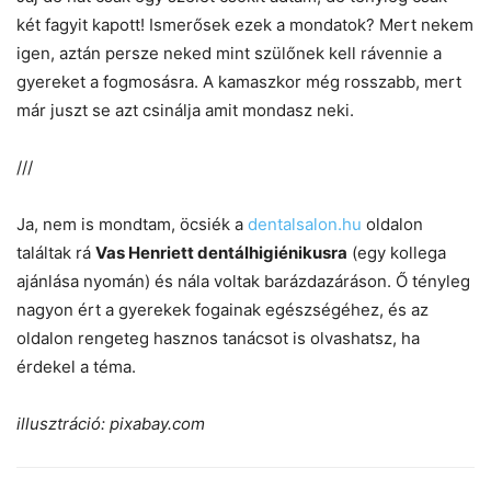
két fagyit kapott! Ismerősek ezek a mondatok? Mert nekem
igen, aztán persze neked mint szülőnek kell rávennie a
gyereket a fogmosásra. A kamaszkor még rosszabb, mert
már juszt se azt csinálja amit mondasz neki.
///
Ja, nem is mondtam, öcsiék a
dentalsalon.hu
oldalon
találtak rá
Vas Henriett dentálhigiénikusra
(egy kollega
ajánlása nyomán) és nála voltak barázdazáráson. Ő tényleg
nagyon ért a gyerekek fogainak egészségéhez, és az
oldalon rengeteg hasznos tanácsot is olvashatsz, ha
érdekel a téma.
illusztráció: pixabay.com