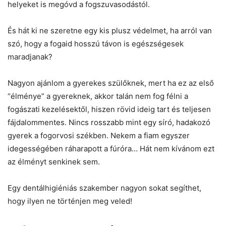
helyeket is megóvd a fogszuvasodástól.
És hát ki ne szeretne egy kis plusz védelmet, ha arról van
szó, hogy a fogaid hosszú távon is egészségesek
maradjanak?
Nagyon ajánlom a gyerekes szülőknek, mert ha ez az első
“élménye” a gyereknek, akkor talán nem fog félni a
fogászati kezelésektől, hiszen rövid ideig tart és teljesen
fájdalommentes. Nincs rosszabb mint egy síró, hadakozó
gyerek a fogorvosi székben. Nekem a fiam egyszer
idegességében ráharapott a fúróra… Hát nem kívánom ezt
az élményt senkinek sem.
Egy dentálhigiéniás szakember nagyon sokat segíthet,
hogy ilyen ne történjen meg veled!