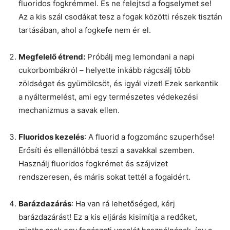
fluoridos fogkrémmel. És ne felejtsd a fogselymet se!
Az a kis szál csodákat tesz a fogak közötti részek tisztán
tartásában, ahol a fogkefe nem ér el.
Megfelelő étrend:
Próbálj meg lemondani a napi
cukorbombákról – helyette inkább rágcsálj több
zöldséget és gyümölcsöt, és igyál vizet! Ezek serkentik
a nyáltermelést, ami egy természetes védekezési
mechanizmus a savak ellen.
Fluoridos kezelés
: A fluorid a fogzománc szuperhőse!
Erősíti és ellenállóbbá teszi a savakkal szemben.
Használj fluoridos fogkrémet és szájvizet
rendszeresen, és máris sokat tettél a fogaidért.
Barázdazárás
: Ha van rá lehetőséged, kérj
barázdazárást! Ez a kis eljárás kisimítja a redőket,