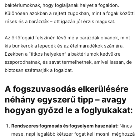
baktériumoknak, hogy foglaljanak helyet a fogaidon.
Különösen azokban a rejtett zugokban, mint a fogak közötti
rések és a barázdák – ott igazán jól érzik magukat.
Az őrlőfogaid felszínén lévő mély barázdák olyanok, mint
kis bunkerok a lepedék és az ételmaradékok számára.
Ezekben a “titkos helyeken” a baktériumok kedvükre
szaporodhatnak, és savat termelhetnek, amivel lassan, de
biztosan szétmarják a fogaidat.
A fogszuvasodás elkerülésére
néhány egyszerű tipp – avagy
hogyan győzd le a foglyukakat:
Rendszeres fogmosás és fogselyem használat:
Nincs
mese, napi legalább kétszer fogat kell mosni, méghozzá