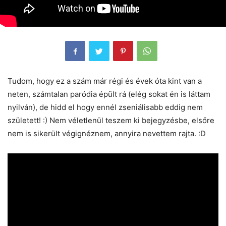
Tudom, hogy ez a szám már régi és évek óta kint van a
neten, számtalan paródia épült rá (elég sokat én is láttam
nyilván), de hidd el hogy ennél zseniálisabb eddig nem
született! :) Nem véletlenül teszem ki bejegyzésbe, elsőre
nem is sikerült végignéznem, annyira nevettem rajta. :D