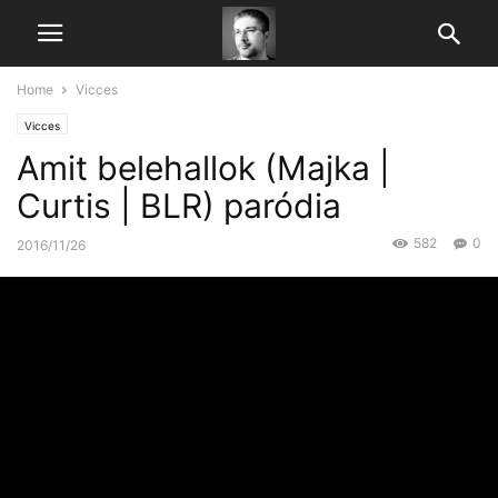
Home
Vicces
Vicces
Amit belehallok (Majka |
Curtis | BLR) paródia
582
0
2016/11/26