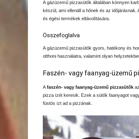
A gázüzemű pizzasütők általában könnyen karb
készül, ami ellenáll a hőnek és az időjárásnak. A
és égési termékek eltávolítására.
Összefoglalva
A gázüzemű pizzasütők gyors, hatékony és hord
otthoni használatra, valamint olyan helyzetekbe
Faszén- vagy faanyag-üzemű piz
A
faszén- vagy faanyag-üzemű pizzasütők
az
pizza ízét keresik. Ezek a sütők faanyagot vag
füstös ízt ad a pizzának.