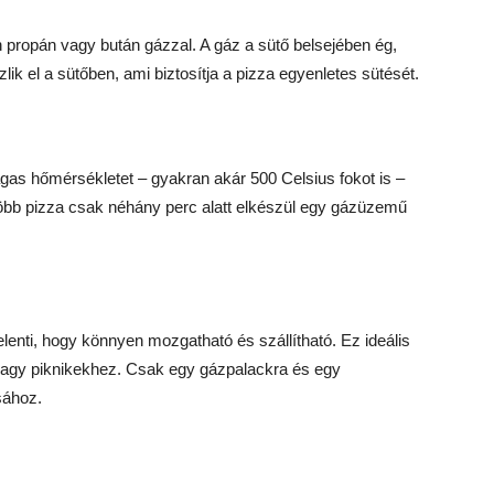
 propán vagy bután gázzal. A gáz a sütő belsejében ég,
ik el a sütőben, ami biztosítja a pizza egyenletes sütését.
as hőmérsékletet – gyakran akár 500 Celsius fokot is –
gtöbb pizza csak néhány perc alatt elkészül egy gázüzemű
enti, hogy könnyen mozgatható és szállítható. Ez ideális
z vagy piknikekhez. Csak egy gázpalackra és egy
sához.