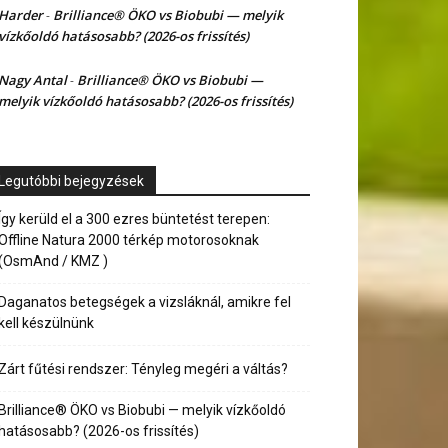
Harder
Brilliance® ÖKO vs Biobubi — melyik
-
vízkőoldó hatásosabb? (2026-os frissítés)
Nagy Antal
Brilliance® ÖKO vs Biobubi —
-
melyik vízkőoldó hatásosabb? (2026-os frissítés)
Legutóbbi bejegyzések
Így kerüld el a 300 ezres büntetést terepen:
Offline Natura 2000 térkép motorosoknak
(OsmAnd / KMZ )
Daganatos betegségek a vizsláknál, amikre fel
kell készülnünk
Zárt fűtési rendszer: Tényleg megéri a váltás?
Brilliance® ÖKO vs Biobubi — melyik vízkőoldó
hatásosabb? (2026-os frissítés)