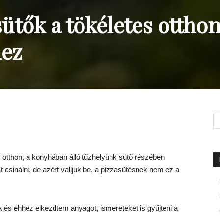
ütők a tökéletes otthon
hez
 otthon, a konyhában álló tűzhelyünk sütő részében
at csinálni, de azért valljuk be, a pizzasütésnek nem ez a
a és ehhez elkezdtem anyagot, ismereteket is gyűjteni a