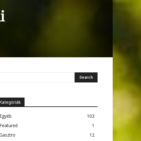
i
Kategóriák
Egyéb
103
Featured
1
Gasztro
12