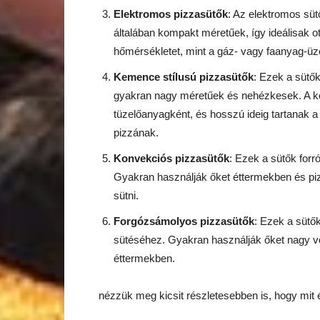
Elektromos pizzasütők
: Az elektromos sü
általában kompakt méretűek, így ideálisak o
hőmérsékletet, mint a gáz- vagy faanyag-ü
Kemence stílusú pizzasütők
: Ezek a sütő
gyakran nagy méretűek és nehézkesek. A k
tüzelőanyagként, és hosszú ideig tartanak a 
pizzának.
Konvekciós pizzasütők
: Ezek a sütők forr
Gyakran használják őket éttermekben és pi
sütni.
Forgózsámolyos pizzasütők
: Ezek a sütő
sütéséhez. Gyakran használják őket nagy v
éttermekben.
nézzük meg kicsit részletesebben is, hogy mit