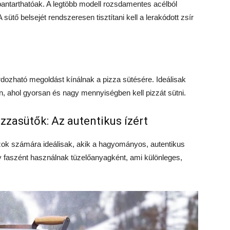
antarthatóak. A legtöbb modell rozsdamentes acélból
 sütő belsejét rendszeresen tisztítani kell a lerakódott zsír
ozható megoldást kínálnak a pizza sütésére. Ideálisak
n, ahol gyorsan és nagy mennyiségben kell pizzát sütni.
zasütők: Az autentikus ízért
ok számára ideálisak, akik a hagyományos, autentikus
y faszént használnak tüzelőanyagként, ami különleges,