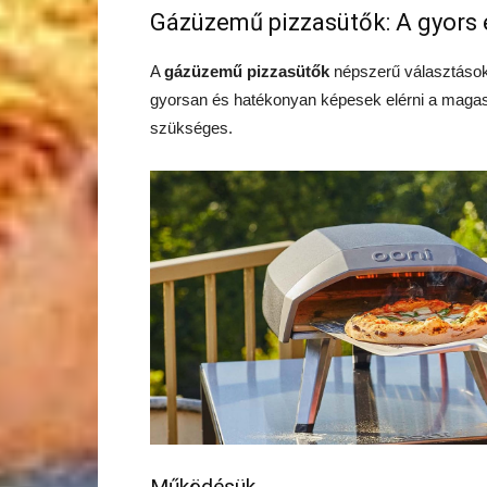
Gázüzemű pizzasütők: A gyors
A
gázüzemű pizzasütők
népszerű választások 
gyorsan és hatékonyan képesek elérni a magas 
szükséges.
Működésük