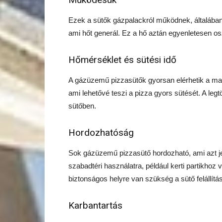
Ezek a sütők gázpalackról működnek, általában
ami hőt generál. Ez a hő aztán egyenletesen oszl
Hőmérséklet és sütési idő
A gázüzemű pizzasütők gyorsan elérhetik a mag
ami lehetővé teszi a pizza gyors sütését. A le
sütőben.
Hordozhatóság
Sok gázüzemű pizzasütő hordozható, ami azt jel
szabadtéri használatra, például kerti partikho
biztonságos helyre van szükség a sütő felállítá
Karbantartás