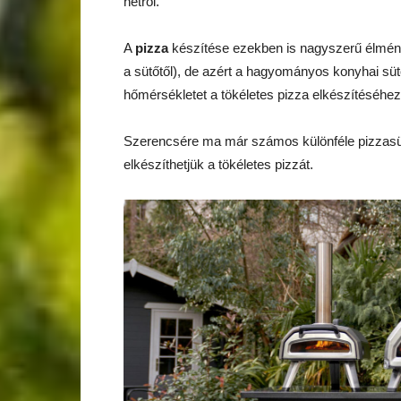
netről.
A
pizza
készítése ezekben is nagyszerű élmény 
a sütőtől), de azért a hagyományos konyhai s
hőmérsékletet a tökéletes pizza elkészítéséhez
Szerencsére ma már számos különféle pizzasütő
elkészíthetjük a tökéletes pizzát.