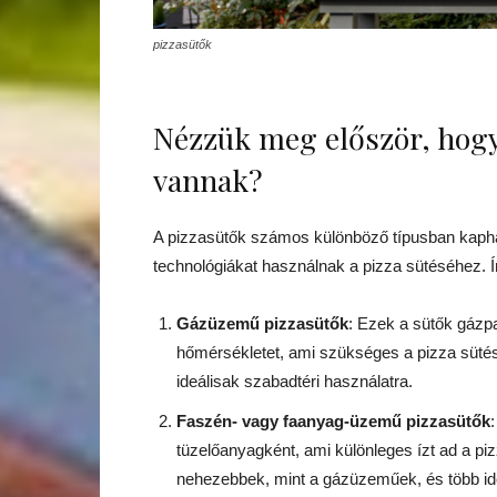
pizzasütők
Nézzük meg először, hogy
vannak?
A pizzasütők számos különböző típusban kaph
technológiákat használnak a pizza sütéséhez. 
Gázüzemű pizzasütők
: Ezek a sütők gázp
hőmérsékletet, ami szükséges a pizza süté
ideálisak szabadtéri használatra.
Faszén- vagy faanyag-üzemű pizzasütők
tüzelőanyagként, ami különleges ízt ad a 
nehezebbek, mint a gázüzeműek, és több id