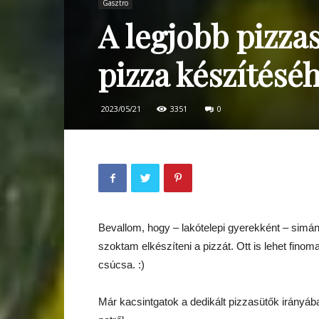
Gasztro
A legjobb pizzas
pizza készítésé
2023/05/21
3351
0
Bevallom, hogy – lakótelepi gyerekként – simán
szoktam elkészíteni a pizzát. Ott is lehet finom
csúcsa. :)
Már kacsintgatok a dedikált pizzasütők irányáb