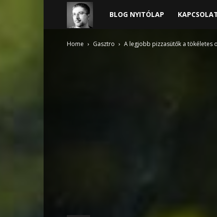
Harder
BLOG NYITÓLAP
KAPCSOLA
blogja
Home
Gasztro
A legjobb pizzasütők a tökéletes 