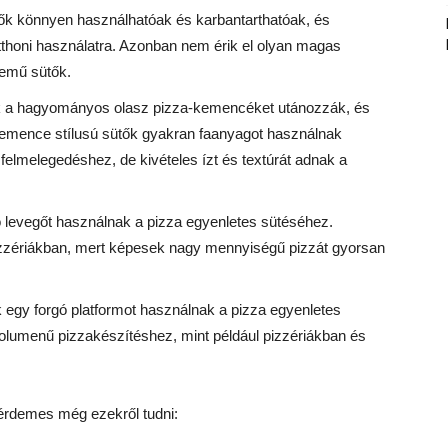
tők könnyen használhatóak és karbantarthatóak, és
tthoni használatra. Azonban nem érik el olyan magas
zemű sütők.
k a hagyományos olasz pizza-kemencéket utánozzák, és
emence stílusú sütők gyakran faanyagot használnak
felmelegedéshez, de kivételes ízt és textúrát adnak a
ó levegőt használnak a pizza egyenletes sütéséhez.
zzériákban, mert képesek nagy mennyiségű pizzát gyorsan
k egy forgó platformot használnak a pizza egyenletes
olumenű pizzakészítéshez, mint például pizzériákban és
 érdemes még ezekről tudni: