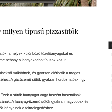
 milyen típusú pizzasütők
atók, amelyek különböző tüzelőanyagokat és
Íme néhány a leggyakoribb típusok közül:
alackról működnek, és gyorsan elérhetik a magas
séhez. A gázüzemű sütők gyakran hordozhatóak, így
: Ezek a sütők faanyagot vagy faszént használnak
pizzának. A faanyag-üzemű sütők gyakran nagyobbak és
őt igényelnek a felmelegedéshez.