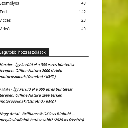
Személyes
48
Tech
142
Vicces
23
Videó
40
Legutóbbi hozzászólások
Harder
Így kerüld el a 300 ezres büntetést
-
terepen: Offline Natura 2000 térkép
motorosoknak (OsmAnd / KMZ )
Így kerüld el a 300 ezres büntetést
K.Máté
-
terepen: Offline Natura 2000 térkép
motorosoknak (OsmAnd / KMZ )
Nagy Antal
Brilliance® ÖKO vs Biobubi —
-
melyik vízkőoldó hatásosabb? (2026-os frissítés)