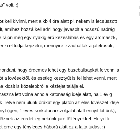
” volt. :)
ot
kell kivinni, mert a kb 4 óra alatt pl. nekem is lecsúszott
olt, amihez hozzá kell adni hogy javasolt a hosszú nadrág
szre rájön még egy nyakig érő kezeslábas és egy arcmaszk,
nki el tudja képzelni, mennyire izzadhattak a játékosok,
ondani, hogy érdemes lehet egy baseballsapkát felvenni a
kót a lövésektől, és esetleg kesztyűt is fel lehet venni, mert
icsit is közelebbről a kézfejet találja el.
szna lett volna anno a katonaság ideje alatt, ha 1 évig
illetve nem ülünk órákat egy platón az éles lövészet ideje
nyt (igen, 1 éves sorkatonai szolgálat alatt ennyit lőttünk),
öznek az eredetileg nekünk járó töltényekkel. Helyette
t érne egy tényleges háború alatt ez a fajta tudás. :)