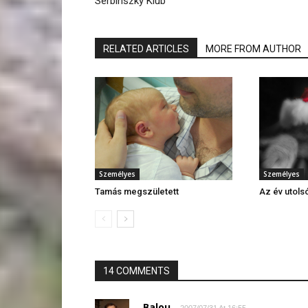
Serbinszky Klub
RELATED ARTICLES
MORE FROM AUTHOR
Személyes
Személyes
Tamás megszületett
Az év utols
14 COMMENTS
Balou