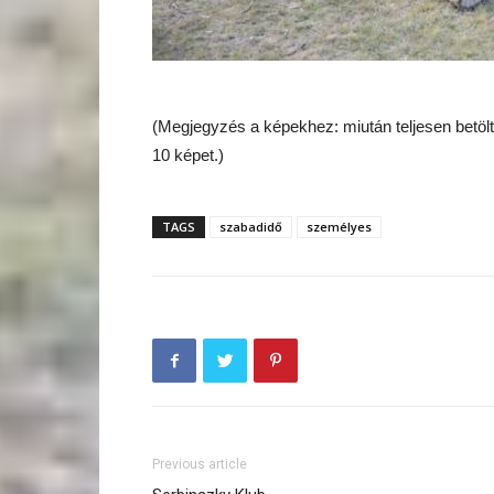
(Megjegyzés a képekhez: miután teljesen betöltő
10 képet.)
TAGS
szabadidő
személyes
Previous article