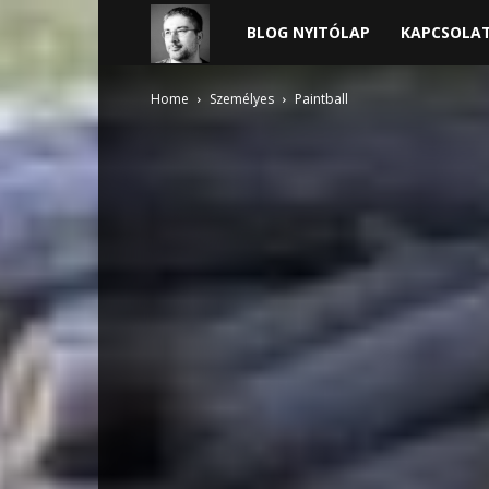
Harder
BLOG NYITÓLAP
KAPCSOLA
blogja
Home
Személyes
Paintball