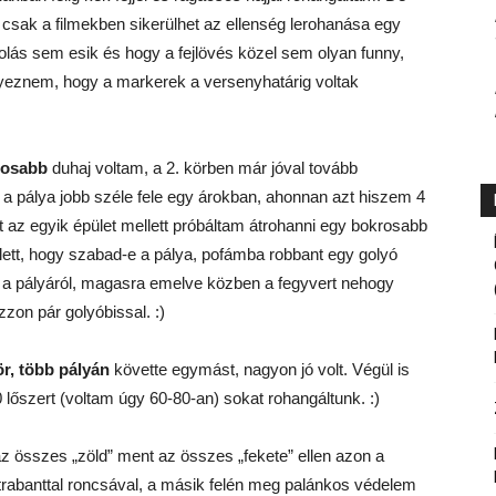
sak a filmekben sikerülhet az ellenség lerohanása egy
colás sem esik és hogy a fejlövés közel sem olyan funny,
jegyeznem, hogy a markerek a versenyhatárig voltak
tosabb
duhaj voltam, a 2. körben már jóval tovább
t a pálya jobb széle fele egy árokban, ahonnan azt hiszem 4
t az egyik épület mellett próbáltam átrohanni egy bokrosabb
lett, hogy szabad-e a pálya, pofámba robbant egy golyó
i a pályáról, magasra emelve közben a fegyvert nehogy
zon pár golyóbissal. :)
ör, több pályán
követte egymást, nagyon jó volt. Végül is
0 lőszert (voltam úgy 60-80-an) sokat rohangáltunk. :)
z összes „zöld” ment az összes „fekete” ellen azon a
 trabanttal roncsával, a másik felén meg palánkos védelem