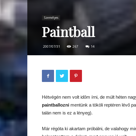
Személyes
Paintball
2007/07/31
267
14
Hétvégén nem volt időm írni, de múlt héten na
paintballozni
mentünk a tököli reptéren lévő p
talán nem is ez a lényeg).
Már régóta ki akartam próbálni, de valahogy m