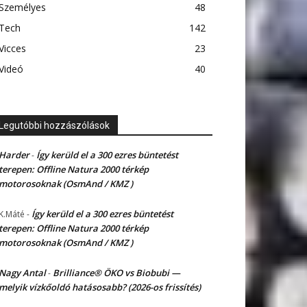
Személyes
48
Tech
142
Vicces
23
Videó
40
Legutóbbi hozzászólások
Harder
Így kerüld el a 300 ezres büntetést
-
terepen: Offline Natura 2000 térkép
motorosoknak (OsmAnd / KMZ )
Így kerüld el a 300 ezres büntetést
K.Máté
-
terepen: Offline Natura 2000 térkép
motorosoknak (OsmAnd / KMZ )
Nagy Antal
Brilliance® ÖKO vs Biobubi —
-
melyik vízkőoldó hatásosabb? (2026-os frissítés)