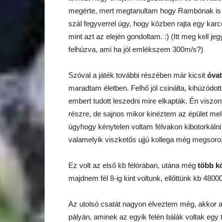
megérte, mert megtanultam hogy Rambónak is c
szál fegyverrel úgy, hogy közben rajta egy kar
mint azt az elején gondoltam. :) (Itt meg kell 
felhúzva, ami ha jól emlékszem 300m/s?)
Szóval a játék további részében már kicsit
óva
maradtam életben. Felhő jól csinálta, kihúzódot
embert tudott leszedni mire elkapták. Én viszon
részre, de sajnos mikor kinéztem az épület mel
úgyhogy kénytelen voltam félvakon kibotorkáln
valamelyik viszketős ujjú kollega még megsoroz
Ez volt az első kb félórában, utána még
több k
majdnem fél 8-ig kint voltunk, ellőttünk kb 4800
Az utolsó csatát nagyon élveztem még, akkor a
pályán, aminek az egyik felén bálák voltak egy