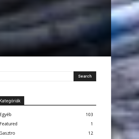
Kategóriák
Egyéb
103
Featured
1
Gasztro
12