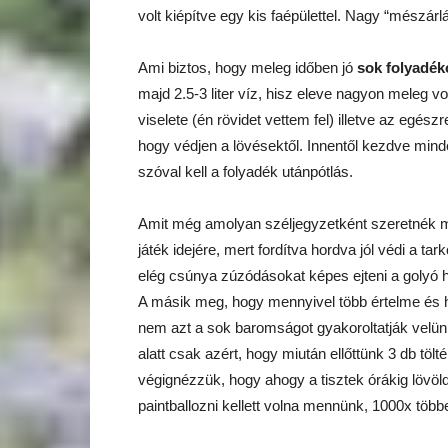
volt kiépítve egy kis faépülettel. Nagy “mészárlás
Ami biztos, hogy meleg időben jó
sok folyadék
majd 2.5-3 liter víz, hisz eleve nagyon meleg v
viselete (én rövidet vettem fel) illetve az egé
hogy védjen a lövésektől. Innentől kezdve minde
szóval kell a folyadék utánpótlás.
Amit még amolyan széljegyzetként szeretnék m
játék idejére, mert fordítva hordva jól védi a tar
elég csúnya zúzódásokat képes ejteni a golyó ha k
A másik meg, hogy mennyivel több értelme és ha
nem azt a sok baromságot gyakoroltatják velünk 
alatt csak azért, hogy miután ellőttünk 3 db tölté
végignézzük, hogy ahogy a tisztek órákig lövöld
paintballozni kellett volna mennünk, 1000x többe