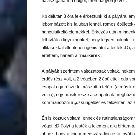
halasztgattam a dolgot, mert nagyon jó volt.
Kb délután 3 óra fele érkeztünk ki a pályára, am
lebombázott kis faluban lennél, romos épületek
hangulatkeltő elemekkel. Érkezés után minden
felhívták a figyelmünket, hogy legyen nálunk –
állításokkal ellentében igenis átüt a festék :D),
értettem, hanem a “
markerek
“.
A
pályák
szerintem változatosak voltak, nekem t
erdős rész volt, a 2 végében 2 épülettel, oda so
csapat egy része felmászott a tetőre (a másik cs
volna), egy másik része a csapatnak meghúzódo
kommandózni a „dzsungelbe” és felderíteni az el
Én is köztük voltam, ennek és rutintalanságo
véget. :D Folyt a festék a fejemen, alig bírtam 
ahhoz, hogy a fejem megszáradjon és a továbbia