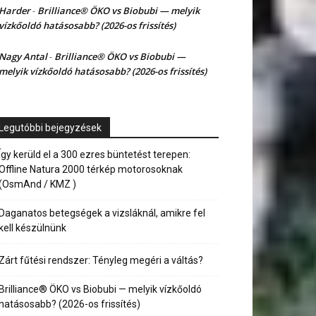
Harder
Brilliance® ÖKO vs Biobubi — melyik
-
vízkőoldó hatásosabb? (2026-os frissítés)
Nagy Antal
Brilliance® ÖKO vs Biobubi —
-
melyik vízkőoldó hatásosabb? (2026-os frissítés)
Legutóbbi bejegyzések
Így kerüld el a 300 ezres büntetést terepen:
Offline Natura 2000 térkép motorosoknak
(OsmAnd / KMZ )
Daganatos betegségek a vizsláknál, amikre fel
kell készülnünk
Zárt fűtési rendszer: Tényleg megéri a váltás?
Brilliance® ÖKO vs Biobubi — melyik vízkőoldó
hatásosabb? (2026-os frissítés)