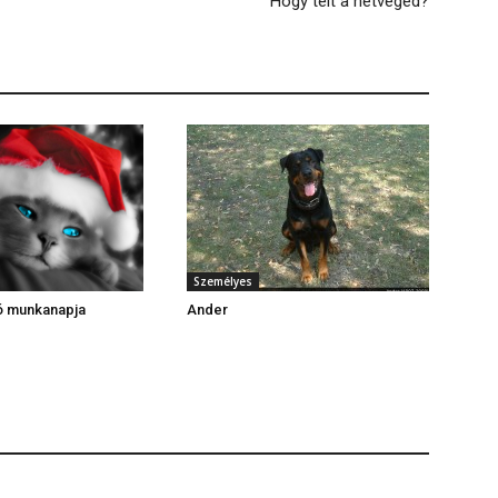
Hogy telt a hétvégéd?
Személyes
ó munkanapja
Ander