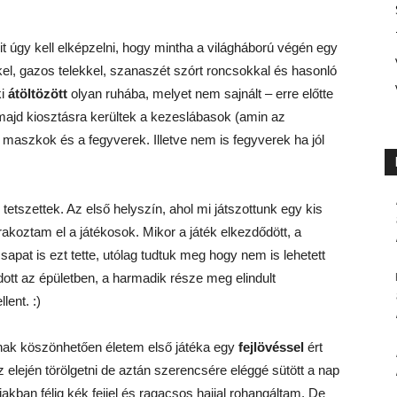
it úgy kell elképzelni, hogy mintha a világháború végén egy
kel, gazos telekkel, szanaszét szórt roncsokkal és hasonló
ki
átöltözött
olyan ruhába, melyet nem sajnált – erre előtte
 majd kiosztásra kerültek a kezeslábasok (amin az
 a maszkok és a fegyverek. Illetve nem is fegyverek ha jól
etszettek. Az első helyszín, ahol mi játszottunk egy kis
rakoztam el a játékosok. Mikor a játék elkezdődött, a
apat is ezt tette, utólag tudtuk meg hogy nem is lehetett
tt az épületben, a harmadik része meg elindult
lent. :)
mnak köszönhetően életem első játéka egy
fejlövéssel
ért
az elején törölgetni de aztán szerencsére eléggé sütött a nap
kban félig kék fejjel és ragacsos hajjal rohangáltam. De