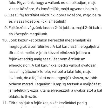
fele. Figyelünk, hogy a vállunk ne emelkedjen, majd
vissza középre. 5x ismételjük, majd ugyanez balra is.
Lassú fej fordítást végzünk jobbra középre, majd balra
és vissza középre. (5x ismételjük)
Fejkörzést végzünk lassan 2-öt jobbra, majd 2-öt balra
és közepén megállunk.
Jobb kezünket oldalon keresztül megemeljük és
megfogjuk a bal fülünket. A bal kart lazán lelógatjuk a
törzsünk mellé. A jobb kézzel elhúzzuk jobbra a
fejünket addig amig feszülést nem érzünk az
ellenoldalon. A bal karunkkal pedig vállból óvatosan,
lassan nyújtózunk lefelé, vállból a talaj felé, majd
lazítunk, de a fejünket nem engedjük vissza, az jobb
oldalon marad. Legalább 10 mp-ig tartsuk a nyújtózást,
ismételjük 5-ször, utána elvégezzük a gyakorlatot a bal
oldalra is 5-ször.
Előre hajtjuk a fejünket, a két kezünkkel pedig