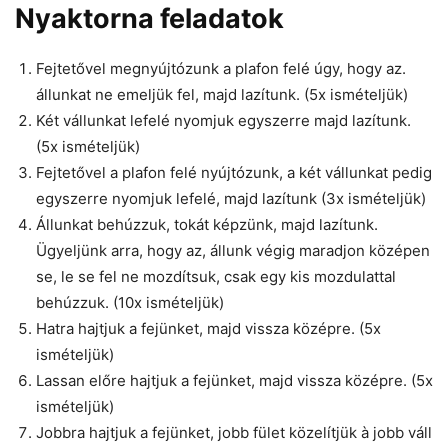
Nyaktorna feladatok
Fejtetővel megnyújtózunk a plafon felé úgy, hogy az.
állunkat ne emeljük fel, majd lazítunk. (5x ismételjük)
Két vállunkat lefelé nyomjuk egyszerre majd lazítunk.
(5x ismételjük)
Fejtetővel a plafon felé nyújtózunk, a két vállunkat pedig
egyszerre nyomjuk lefelé, majd lazítunk (3x ismételjük)
Állunkat behúzzuk, tokát képzünk, majd lazítunk.
Ügyeljünk arra, hogy az, állunk végig maradjon középen
se, le se fel ne mozdítsuk, csak egy kis mozdulattal
behúzzuk. (10x ismételjük)
Hatra hajtjuk a fejünket, majd vissza középre. (5x
ismételjük)
Lassan előre hajtjuk a fejünket, majd vissza középre. (5x
ismételjük)
Jobbra hajtjuk a fejünket, jobb fület közelítjük à jobb váll