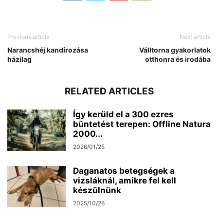
Previous article
Next article
Narancshéj kandírozása
Válltorna gyakorlatok
házilag
otthonra és irodába
RELATED ARTICLES
Így kerüld el a 300 ezres
büntetést terepen: Offline Natura
2000...
2026/01/25
Daganatos betegségek a
vizsláknál, amikre fel kell
készülnünk
2025/10/26