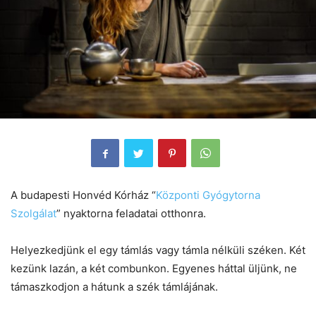
A budapesti Honvéd Kórház “
Központi Gyógytorna
Szolgálat
” nyaktorna feladatai otthonra.
Helyezkedjünk el egy támlás vagy támla nélküli széken. Két
kezünk lazán, a két combunkon. Egyenes háttal üljünk, ne
támaszkodjon a hátunk a szék támlájának.