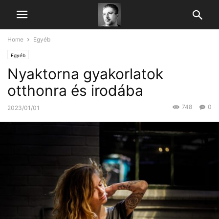
Home
Egyéb
Egyéb
Nyaktorna gyakorlatok
otthonra és irodába
748
0
2023/01/01