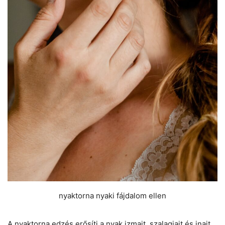
nyaktorna nyaki fájdalom ellen
A nyaktorna edzés erősíti a nyak izmait, szalagjait és inait,