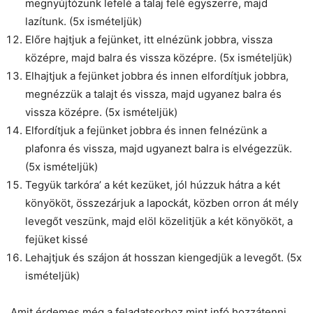
megnyújtózunk lefelé a talaj felé egyszerre, majd
lazítunk. (5x ismételjük)
Előre hajtjuk a fejünket, itt elnézünk jobbra, vissza
középre, majd balra és vissza középre. (5x ismételjük)
Elhajtjuk a fejünket jobbra és innen elfordítjuk jobbra,
megnézzük a talajt és vissza, majd ugyanez balra és
vissza középre. (5x ismételjük)
Elfordítjuk a fejünket jobbra és innen felnézünk a
plafonra és vissza, majd ugyanezt balra is elvégezzük.
(5x ismételjük)
Tegyük tarkóra’ a két kezüket, jól húzzuk hátra a két
könyököt, összezárjuk a lapockát, közben orron át mély
levegőt veszünk, majd elöl közelitjük a két könyököt, a
fejüket kissé
Lehajtjuk és szájon át hosszan kiengedjük a levegőt. (5x
ismételjük)
Amit érdemes még a feladatsorhoz mint infó hozzátenni,