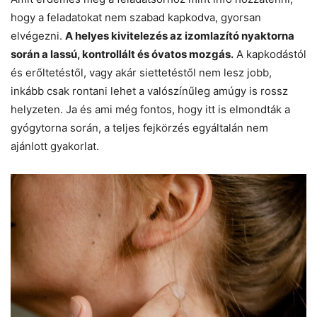
hogy a feladatokat nem szabad kapkodva, gyorsan
elvégezni.
A helyes kivitelezés az izomlazító nyaktorna
során a lassú, kontrollált és óvatos mozgás.
A kapkodástól
és erőltetéstől, vagy akár siettetéstől nem lesz jobb,
inkább csak rontani lehet a valószínűleg amúgy is rossz
helyzeten. Ja és ami még fontos, hogy itt is elmondták a
gyógytorna során, a teljes fejkörzés egyáltalán nem
ajánlott gyakorlat.