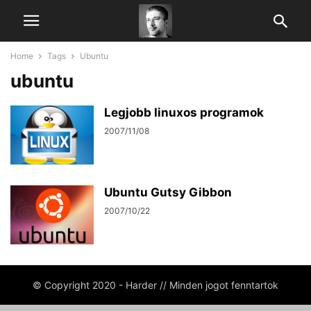
Home
Tags
Ubuntu
ubuntu
Legjobb linuxos programok
2007/11/08
Ubuntu Gutsy Gibbon
2007/10/22
© Copyright 2020 - Harder // Minden jogot fenntartok