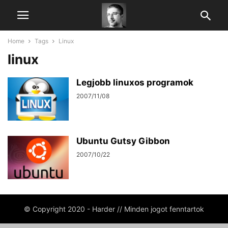
Home
Tags
Linux
linux
Legjobb linuxos programok
2007/11/08
Ubuntu Gutsy Gibbon
2007/10/22
© Copyright 2020 - Harder // Minden jogot fenntartok